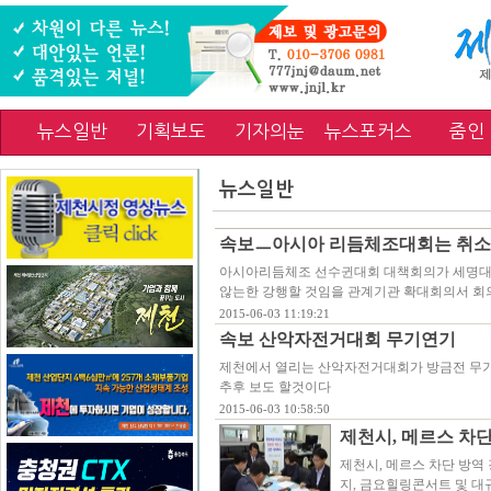
뉴스일반
기획보도
기자의눈
뉴스포커스
줌인
뉴스일반
속보ㅡ아시아 리듬체조대회는 취소
아시아리듬체조 선수귄대회 대책회의가 세명대
않는한 강행할 것임을 관계기관 확대회의서 회
2015-06-03 11:19:21
속보 산악자전거대회 무기연기
제천에서 열리는 산악자전거대회가 방금전 무기
추후 보도 할것이다
2015-06-03 10:58:50
제천시, 메르스 차
제천시, 메르스 차단 방역
지, 금요힐링콘서트 및 대규