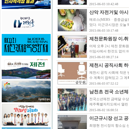
2015-06-03 10:42:48
산악 자전거및 아시
메르스(MERSㆍ중증급설
었다. 이근규시장은 오늘 
2015-06-03 10:17:48
제천문화원장 이.
어제 오후 2시 제천 문화
이임사에서 한것도 없이 
2015-06-03 08:27:14
제천시 공직사회 하
제천시 공직 사회에 작은 
수 계획이 잡혀있고 그 계
2015-06-03 07:52:12
남천초 전국 소년체
전국소년체전 금메달 수상 남
제주특별자치도에서 열린 
2015-06-02 16:00:51
이근규시장 선고 
최명현 전시장의 항소심 선