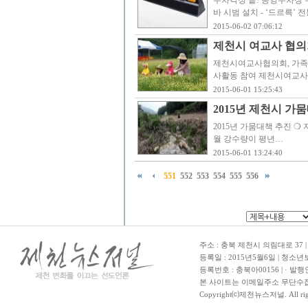
주차걱정 끝! 공영주차장 
바 시범 설치 - ‘드르륵’
2015-06-02 07:06:12
제천시 여교사 협의
제천시여교사협의회, 가족
사활동 참여 제천시여교사협
2015-06-01 15:25:43
2015년 제천시 가
2015년 가뭄대책 추진 
월 강수량이 평년…
2015-06-01 13:24:40
551
552
553
554
555
556
주소 : 충북 제천시 의림대로 37 | TE
등록일 : 2015년5월6일 | 청소
등록번호 : 충북아00156 | · 발행
본 사이트는 이메일주소 무단수집
Copyright⒞제천뉴스저널. All righ