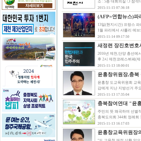
소 : 5층 대회의실 ❍ 참석
2015-11-15 07:36:18
(AFP=연합뉴스)파리
13일(현지시간) 프랑스 파
1월 파리에서 샤를리 에브
2015-11-14 09:17:50
새정련 장진호변호
2016년 제천,단양 총선에
후 2시 제천코레스뷔페(제
2015-11-13 18:00:01
윤홍창위원장,충북 
윤홍창 도교육위원회 교
감에게 지난 지방선거 주요
2015-11-13 17:35:04
충북참여연대 "윤홍
주민의 뜻 왜곡하며 선별적
충북도의회 344회 정례회
2015-11-13 16:17:03
윤홍창교육위원장의
“도 교육청 재정 상황 앞으