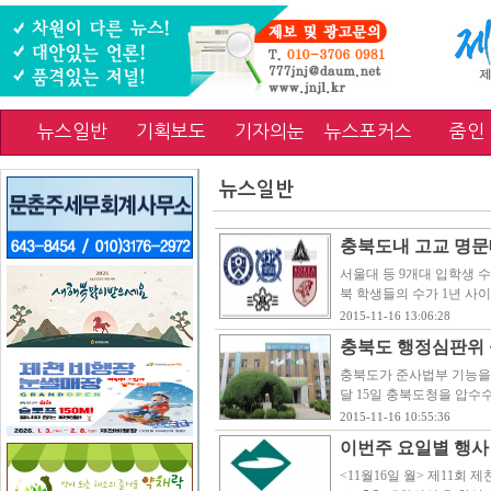
뉴스일반
기획보도
기자의눈
뉴스포커스
줌인
뉴스일반
충북도내 고교 명문대
서울대 등 9개대 입학생 수 
북 학생들의 수가 1년 사이
2015-11-16 13:06:28
충북도 행정심판위 
충북도가 준사법부 기능을
달 15일 충북도청을 압수
2015-11-16 10:55:36
이번주 요일별 행사
<11월16일 월> 제11회 제천