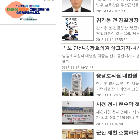
병우 교육감은 무상급식을
2015-11-12 18:17:10
김기용 전 경찰청장
김기용 전 경찰청장, 북콘
경찰청장이 오는 15일 
2015-11-12 17:55:50
속보 단신-송광호의원 상고기각- 4
송광호의원의 대법원 최종심 선고공판에서 대법원
했다.
2015-11-12 10:30:28
송광호의원 대법원 
잠시후 10시20분부터 서
기택재판장과 이언복,고영한
2015-11-12 09:57:48
시청 청사 현수막 
제천시청 청사 안에 게시 
가 최종 어제(11월10일)
2015-11-11 19:40:44
군산 제천 소통하다