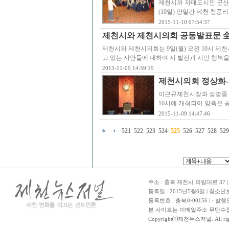
제천시와 자매도시인 군산
(10일) 양일간 제천 청
2015-11-10 07:54:37
제천시와 제천시의회 공동발표문 
제천시와 제천시의회는 9일(월) 오전 10시 
고 있는 사안들에 대하여 시 발전과 시민 행복을
2015-11-09 14:59:19
제천시의회 정상화-
이근규제천시장과 성명중 
10시에 개최되어 양측은
2015-11-09 14:47:46
521
522
523
524
525
526
527
528
529
주소 : 충북 제천시 의림대로 37 | TE
등록일 : 2015년5월6일 | 청소
등록번호 : 충북아00156 | · 발행
본 사이트는 이메일주소 무단수집
Copyright⒞제천뉴스저널. All righ