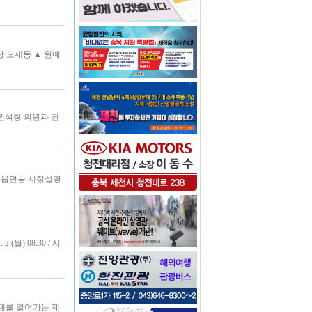
 오세동 ▲ 원예
권석창 의원과 권
년 읍면동 시정설명
월) 08:30 / 시
시대를 열어가는 제