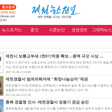
뉴스포커스
줌인
시론논단
생생정보
그래픽뉴스
제천시 보통교부세 2천872억원 확보…증액 규모 사상 …
제천시가 2017년도 보통교부세 교부와 관련하여 역대 최대 증액인 2,872억 원을
이는 전년 당초분 보통교부세 확정액 인 2,360억 원보다 422억원…
2017-01-06 13:34:00
제천경찰서 범죄피해자에 "희망나눔상자"제공
제천경찰서 (서장 전병용)는 강력범죄나 보복범죄 발생 후 임시숙소를 이용하는
생필품과 여분의 옷이 담긴 희망나눔 상자 를 제공하고 있다. 희…
2017-01-06 13:22:10
충북 경찰청 인사 -제천경찰서 장용기 경감 승진
충북경찰청은 1월5일자로 승진 인사를 단행했다.제천경찰서 경무과 정용기 경위