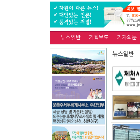
뉴스일반
기획보도
기자의눈
뉴스일반