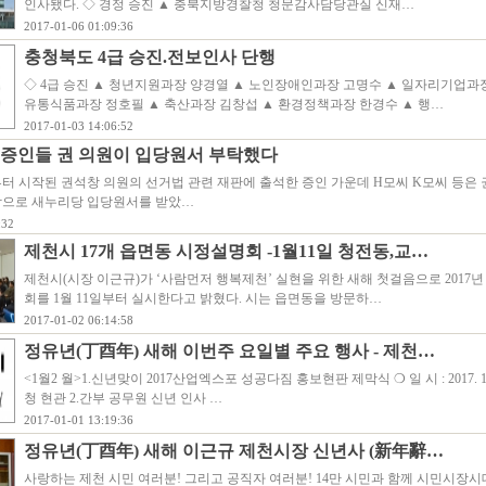
인사됐다. ◇ 경정 승진 ▲ 충북지방경찰청 청문감사담당관실 신재…
2017-01-06 01:09:36
충청북도 4급 승진.전보인사 단행
◇ 4급 승진 ▲ 청년지원과장 양경열 ▲ 노인장애인과장 고명수 ▲ 일자리기업과장
유통식품과장 정호필 ▲ 축산과장 김창섭 ▲ 환경정책과장 한경수 ▲ 행…
2017-01-03 14:06:52
 증인들 권 의원이 입당원서 부탁했다
부터 시작된 권석창 의원의 선거법 관련 재판에 출석한 증인 가운데 H모씨 K모씨 등은 
탁으로 새누리당 입당원서를 받았…
:32
제천시 17개 읍면동 시정설명회 -1월11일 청전동,교…
제천시(시장 이근규)가 ‘사람먼저 행복제천’ 실현을 위한 새해 첫걸음으로 2017
회를 1월 11일부터 실시한다고 밝혔다. 시는 읍면동을 방문하…
2017-01-02 06:14:58
정유년(丁酉年) 새해 이번주 요일별 주요 행사 - 제천…
<1월2 월>1.신년맞이 2017산업엑스포 성공다짐 홍보현판 제막식 ❍ 일 시 : 2017. 1. 2.(
청 현관 2.간부 공무원 신년 인사 …
2017-01-01 13:19:36
정유년(丁酉年) 새해 이근규 제천시장 신년사 (新年辭…
사랑하는 제천 시민 여러분! 그리고 공직자 여러분! 14만 시민과 함께 시민시장