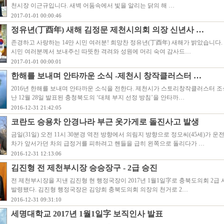
천시장 이근규입니다. 새벽 어둠속에서 빛을 알리는 닭의 해 …
2017-01-01 00:00:46
정유년(丁酉年) 새해 김정문 제천시의회 의장 신년사 …
존경하고 사랑하는 14만 시민 여러분! 희망찬 정유년(丁酉年) 새해가 밝았습니다. 
시민 여러분께서 보내주신 따뜻한 격려와 성원에 머리 숙여 감사드…
2017-01-01 00:00:01
한해를 보내며 안타까운 소식 -제천시 창작클러스터 …
2016년 한해를 보내며 안타까운 소식을 전한다. 제천시가 스토리창작클러스터 조
난 12월 28일 발표된 충청북도의 ‘대체 부지 선정 방침’을 안타까…
2016-12-31 21:42:05
코란도 승용차 안경나라 부근 옷가게로 돌진사고 발생
금일(31일) 오전 11시 30분경 역전 방향에서 의림지 방향으로 정모씨(45세)가 
차가 앞서가던 차의 급정거를 피하려고 핸들을 급히 왼쪽으로 돌리다가 …
2016-12-31 12:13:06
김진형 전 제천부시장 승승장구 - 2급 승진
전 제천부시장을 지낸 김진형 현 행정국장이 2017년 1월1일字로 충북도의회 2급
발령됐다. 김진형 행정국장은 김양희 충북도의회 의장의 천거로 2…
2016-12-31 09:31:10
세명대학교 2017년 1월1일字 보직인사 발표