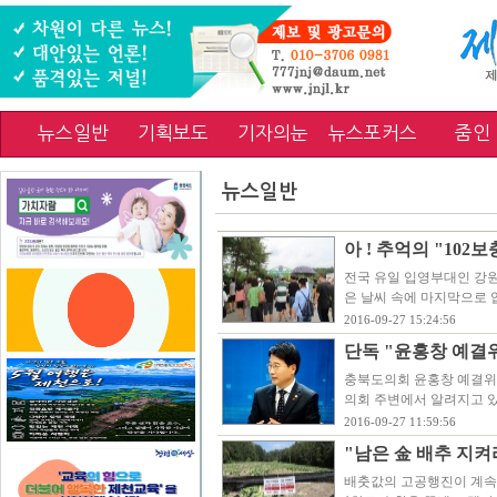
뉴스일반
기획보도
기자의눈
뉴스포커스
줌인
뉴스일반
아 ! 추억의 "102
전국 유일 입영부대인 강원도
은 날씨 속에 마지막으로 
2016-09-27 15:24:56
단독 "윤홍창 예결위
충북도의회 윤홍창 예결위
의회 주변에서 알려지고 있
2016-09-27 11:59:56
"남은 金 배추 지
배춧값의 고공행진이 계속