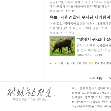
금일 (23일) 제천시 청풍면 인근 소재에서 관
대가 구급차 3대를 이용하여 환자 9명을 제천시
2016-09-23 17:32:27
속보 - 제천경찰서 수사관 시의원과
어제(22일) 장락동에 발생된 제천시 시의원과 
사를 벌인 것으로 확인되고 있다. 경찰조사에…
2016-09-23 17:02:50
"멧돼지 귀·꼬리 
충북 단양군은 농작물에 해
을 준다. 허가된 엽사(사
2016-09-23 13:41:19
451
452
453
454
455
456
457
458
459
주소 : 충북 제천시 의림대로 37 | TE
등록일 : 2015년5월6일 | 청소
등록번호 : 충북아00156 | · 발행
본 사이트는 이메일주소 무단수집
Copyright⒞제천뉴스저널. All righ