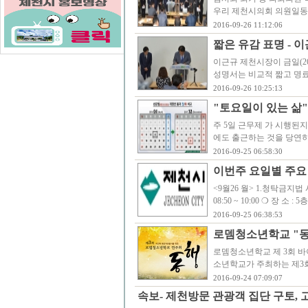
우리 제천시의회 의원일동은
2016-09-26 11:12:06
짧은 유감 표명 - 
이근규 제천시장이 금일(2
성명서는 비교적 짧고 명
2016-09-26 10:25:13
"토요일이 있는 삶"
주 5일 근무제 가 시행된
에도 출근하는 것을 당연히
2016-09-25 06:58:30
이번주 요일별 주요
<9월26 월> 1.청탁금지법 
08:50 ~ 10:00 ❍ 장 소 :
2016-09-25 06:38:53
로뎀청소년학교 "
로뎀청소년학교 제 3회 바
소년학교가 주최하는 제3회
2016-09-24 07:09:07
속보- 제천방문 관광객 집단 구토, 