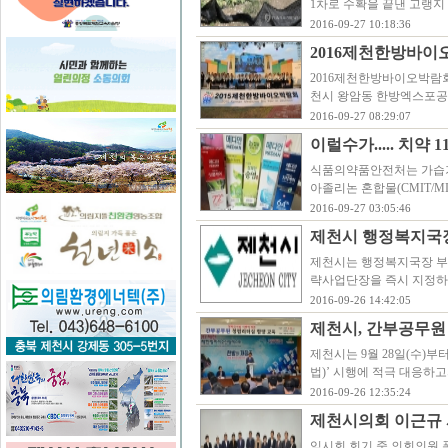
1차로 수확을 끝낸 고랭지
2016-09-27 10:18:36
2016제천한방바이오
2016제천한방바이오박람회’가
천시 왕암동 한방엑스포공
2016-09-27 08:29:07
이럴수가..... 치약
식품의약품안전처는 가습
아졸리논 혼합물(CMIT/M
2016-09-27 03:05:46
제천시 행정복지국
제천시는 행정복지국장 부
략사업단장을 즉시 지정하고
2016-09-26 14:42:05
제천시, 간부공무원 
제천시는 9월 28일(수)부
법)’ 시행에 적극 대응하고자
2016-09-26 12:35:24
제천시의회 이근규 
임시회 회기 중 의회의원 