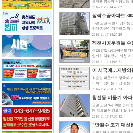
결위를 방문하여 왕암동 폐
2016-11-17 14:49:02
장락주공아파트 30대
16일 오전 제천시 장락동 
하여 자신이 거주하고 있는
2016-11-17 14:27:28
제천시공무원들 수험생
금일(17일) 2016학년
일제히 치뤄졌다. 제천고 
2016-11-17 14:08:21
이 시국에…지방의
최순실 파문으로 정국이 
의회 의정비는 의정 활동비
2016-11-17 08:30:33
청전동 비둘기 아파
금일 오전 9시 58분 경에
돼 치료를 받았으나 끝내 
2016-11-16 17:38:42
"안철수 조기 대선론
국민의당 안철수 전 대표는