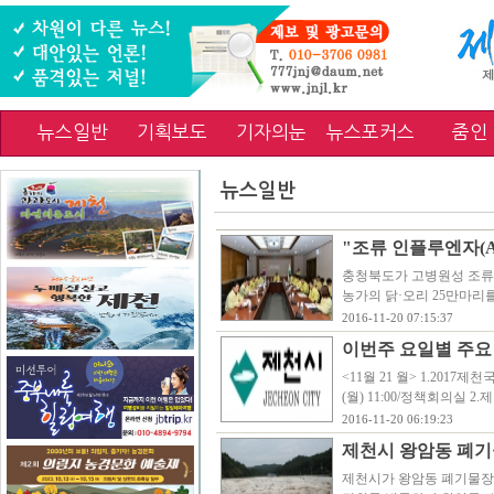
뉴스일반
기획보도
기자의눈
뉴스포커스
줌인
뉴스일반
"조류 인플루엔자(AI
충청북도가 고병원성 조류 인
농가의 닭·오리 25만마
2016-11-20 07:15:37
이번주 요일별 주요
<11월 21 월> 1.2017
(월) 11:00/정책회의실 
2016-11-20 06:19:23
제천시 왕암동 폐기
제천시가 왕암동 폐기물장 