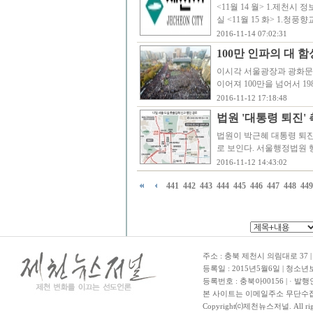
<11월 14 월> 1.제천시 정보화
실 <11월 15 화> 1.청풍
2016-11-14 07:02:31
100만 인파의 대 함
이시각 서울광장과 광화문
이어져 100만을 넘어서 1
2016-11-12 17:18:48
법원 '대통령 퇴진'
법원이 박근혜 대통령 퇴진
로 보인다. 서울행정법원 
2016-11-12 14:43:02
441
442
443
444
445
446
447
448
449
주소 : 충북 제천시 의림대로 37 | TE
등록일 : 2015년5월6일 | 청소
등록번호 : 충북아00156 | · 발행
본 사이트는 이메일주소 무단수집
Copyright⒞제천뉴스저널. All righ