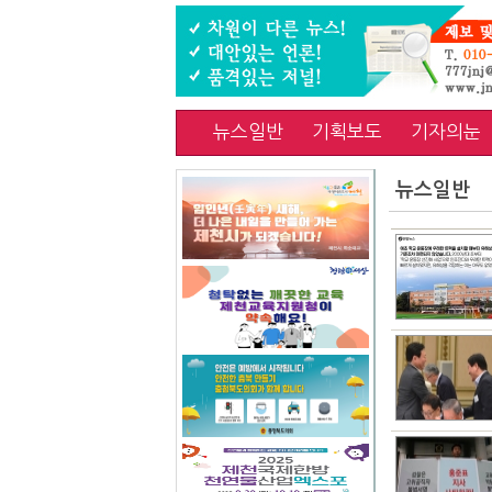
뉴스일반
기획보도
기자의눈
뉴스일반