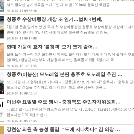
서로 월악산 송계계곡을 소개드린다. 해발 1094m의 월악산 국립공…
2016-07-11 09:38:48
청풍호 수상비행장 개장 또 연기…벌써 4번째,
7월 1일 문을 열기로 했던 국내 첫 수상비행장인 청풍호 수상비행장 개장이 또다시 
번째 개장 연기다. 9일 제천시에 따르면 청풍면 청풍랜드 앞 청풍…
2016-07-11 09:17:08
한때 가뭄이 효자 '불청객' 모기 크게 줄어…
올해 들어 가뭄이 장기화하면서 여름철 불청객인 모기 개체 수가 많이 줄어든 것으
일(10일) 질병관리본부와 기상청에 따르면 올해들어 6월 18일까지 국…
2016-07-10 12:01:45
청풍호(비봉산) 모노레일 본딴 충주호 모노레일 추진-…
모노레일 타러 충주(호)로 가야하나 , 청풍(호)으로 가야하나? 충주시가 충주호 경
모노레일 건설을 추진하고 있어 제천의 최고 관광상품인 청풍…
2016-07-10 09:43:14
이번주 요일별 주요 행사 - 충청북도 주민자치위원회…
<7월11 월> 1.시민중심 현장보건소 운영 ❍ 일 시 : 2016. 7. 11.(월) 10:00~11:30 
합복지관 2.2016년 하반기 …
2016-07-10 05:42:45
강현삼 의원 측 농성 돌입- "도에 지나치다" 김 의장 …