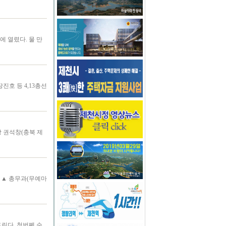
 열렸다. 물 만
호 등 4,13총선
 권석창(충북 제
 ▲ 총무과(무예마
린다. 첫번쩨 순