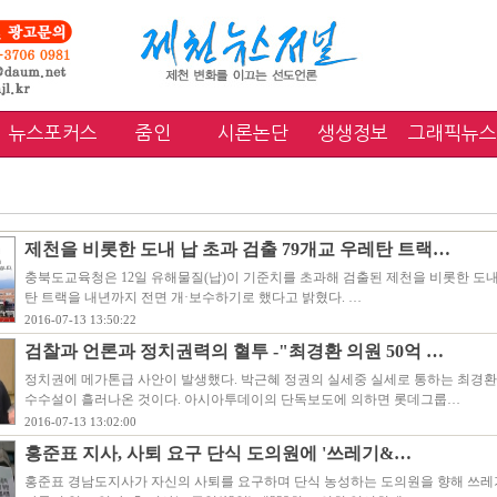
뉴스포커스
줌인
시론논단
생생정보
그래픽뉴스
제천을 비롯한 도내 납 초과 검출 79개교 우레탄 트랙…
충북도교육청은 12일 유해물질(납)이 기준치를 초과해 검출된 제천을 비롯한 도내 
탄 트랙을 내년까지 전면 개·보수하기로 했다고 밝혔다. …
2016-07-13 13:50:22
검찰과 언론과 정치권력의 혈투 -"최경환 의원 50억 …
정치권에 메가톤급 사안이 발생했다. 박근혜 정권의 실세중 실세로 통하는 최경환 
수수설이 흘러나온 것이다. 아시아투데이의 단독보도에 의하면 롯데그룹…
2016-07-13 13:02:00
홍준표 지사, 사퇴 요구 단식 도의원에 '쓰레기&…
홍준표 경남도지사가 자신의 사퇴를 요구하며 단식 농성하는 도의원을 향해 쓰레