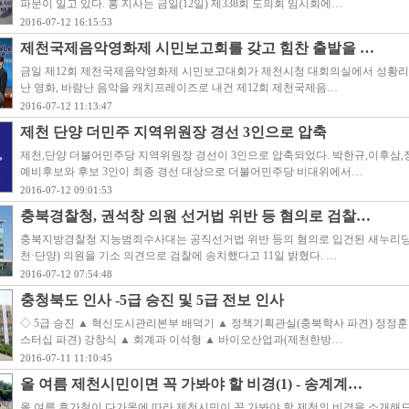
파문이 일고 있다. 홍 지사는 금일(12일) 제338회 도의회 임시회에…
2016-07-12 16:15:53
제천국제음악영화제 시민보고회를 갖고 힘찬 출발을 …
금일 제12회 제천국제음악영화제 시민보고대회가 제천시청 대회의실에서 성황리에
난 영화, 바람난 음악을 캐치프레이즈로 내건 제12회 제천국제음…
2016-07-12 11:13:47
제천 단양 더민주 지역위원장 경선 3인으로 압축
제천,단양 더불어민주당 지역위원장 경선이 3인으로 압축되었다. 박한규,이후삼,장진
예비후보와 후보 3인이 최종 경선 대상으로 더불어민주당 비대위에서…
2016-07-12 09:01:53
충북경찰청, 권석창 의원 선거법 위반 등 혐의로 검찰…
충북지방경찰청 지능범죄수사대는 공직선거법 위반 등의 혐의로 입건된 새누리당
천·단양) 의원을 기소 의견으로 검찰에 송치했다고 11일 밝혔다. …
2016-07-12 07:54:48
충청북도 인사 -5급 승진 및 5급 전보 인사
◇ 5급 승진 ▲ 혁신도시관리본부 배덕기 ▲ 정책기획관실(충북학사 파견) 정정훈
스터십 파견) 강창식 ▲ 회계과 이석형 ▲ 바이오산업과(제천한방…
2016-07-11 11:10:45
올 여름 제천시민이면 꼭 가봐야 할 비경(1) - 송계계…
올 여름 휴가철이 다가옴에 따라 제천시민이 꼭 가봐야 할 제천의 비경을 소개해드