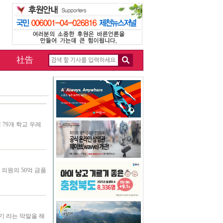
社告
79개 학교 우레
의원의 50억 금품
기 라는 막말을 해