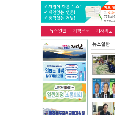
뉴스일반
기획보도
기자의눈
뉴스일반