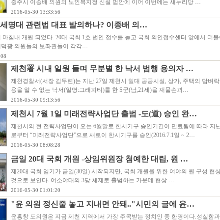
충주시 이종배 의원의 노인복지청 신설 법안에 이어 이번에는 새누리당 …
2016-05-30 13:33:56
 세명대 관련법 대표 발의하나? 이종배 의…
일 마침내 개원 되었다. 20대 국회 1호 법안 접수를 놓고 국회 의안접수센터 앞에서 더
배덕광 의원들의 보좌관들이 각각…
:08
제천署 시내 일원 돌며 무분별 한 낙서 범행 용의자 …
제천경찰서(서장 김두련)는 지난 27일 제천시 일대 공공시설, 상가, 주택의 담벼락
용을 알 수 없는 낙서(일명:그래피티)를 한 S군(남,21세)을 재물손괴…
2016-05-30 09:13:56
제천시 7월 1일 미래전략사업단 출범 -도(道) 승인 완…
제천시의 현 전략사업단이 오는 6월말로 한시기구 승인기간이 만료됨에 따라 지난 
로부터 “미래전략사업단”으로 새로이 한시기구를 승인(2016.7.1일 ~ 2…
2016-05-30 08:08:28
금일 20대 국회 개원 -상임위원장 첨예한 대립, 원 …
제20대 국회 임기가 금일(30일) 시작되지만, 국회 개원을 위한 여야의 원 구성 
것으로 보인다. 여소야대의 3당 체제로 출범하는 가운데 협상 …
2016-05-30 01:01:20
"윤 의원 정신줄 놓고 지내면 안돼.."시민의 글에 윤…
윤홍창 도의원은 지금 제천 지역에서 가장 주목받는 정치인 중 한명이다.성실함과