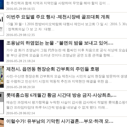
한 추진력과 함께 지역과 지역민을 사랑하며 무엇을 해야 할지 깊이 …
2016-05-29 09:16:55
이번주 요일별 주요 행사 -제천시장배 골프대회 개최
<5월 30 월> 1.2016 한방바이오박람회 대행사 제안서 보고회 ❍ 일 시 : 2016. 5. 30.(월
: 정책회의실 ❍ 보 고 자 : 대행…
2016-05-29 08:12:35
조용남의 하염없는 눈물 -"불면의 밤을 보내고 있어.…
가수 겸 화가 조영남이 그림 代作논란 에 휩싸인 이후 처음으로 공식 석상에 모습
봉 부산 공연에 모습을 드러낸 것이다.조영남은 공연 도중 관객을 향해…
2016-05-28 21:18:24
제천시, 읍면동 현장순회 간부회의 주민들 호평
사진-수산면 현장순회 간부회의 모습 제천시는 시민의 삶의 현장을 방문하여 생
접 수렴하고 민선 6기 시정의 역동적 추진과 지역현안 해결을 위한 읍…
2016-05-28 08:20:50
롯데홈쇼핑 6개월간 황금 시간대 방송 금지-사상최초,…
재승인 과정에서 평가항목을 누락한 사실이 감사원 감사에서 적발된 롯데홈쇼핑이 
월간 프라임타임대 하루 6시간씩 방송을 내보낼 수 없게 됐다. 미래…
2016-05-28 06:02:14
이럴수가! 유부남의 기막힌 사기결혼…부모·하객 모…