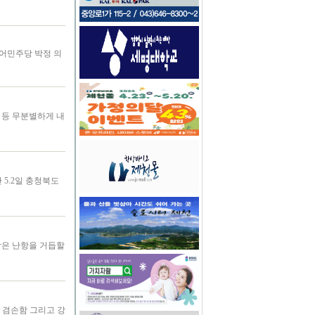
불어민주당 박정 의
 등 무분별하게 내
5.2일 충청북도
협상은 난항을 거듭할
 겸손함 그리고 강