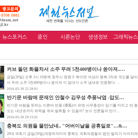
뉴스포커스
줌인
시론논단
생생정보
그래픽뉴스
커브 돌던 화물차서 소주 무려 5천400병이나 쏟아져..…
금일(30일) 오후 3시 10분께 청주시 청원구 북이면 석성리 왕복 2차로 국도를 달
서 무려 소주 5천400병이나 쏟아져 이 일대가 소주 냄새로 진동했다. …
2016-05-30 22:28:01
반기문 바람에 문재인 안철수 김무성 추풍낙엽 -압도…
반기문 바람을 뜻하는 이른바 반풍 (潘風)이 유엔 사무총장이 임기를 마치고 반 
오는 내년초까지 위력을 계속 발휘할 수 있을까? 보수 언론들의 반기…
2016-05-30 20:15:01
충북도 의원들 물만났네.. "어버이날을 공휴일로"…&…
20대 국회가 금일(30일)개원하자마자 충북도 국회의원들의 법안 발의가 이어지며