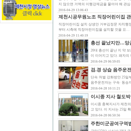
지 않으면 거액의 이행강제금을 물어야 해 관심
2016-04-29 13:06:43
제천시공무원노조 직장어린이집 관
직장어린이집 설치 상생안 거부김정문 자치행정
부터 시측에 직장어린이집을 설치할 것을 요…
2016-04-29 11:40:19
총선 끝났지만…앙금
20대 총선이 끝난 지 약 
이 이어지고 있다. 패자의
2016-04-29 06:59:05
검.경 상습 음주운전
단속·처벌 강화방안 25일
음주운전자는 구속· 동승
2016-04-28 10:11:21
이시종 지사 철도박
이시종 충북지사가 제천의
고 있다. 이 지사는 25
2016-04-28 06:50:56
주한미군공여구역법(