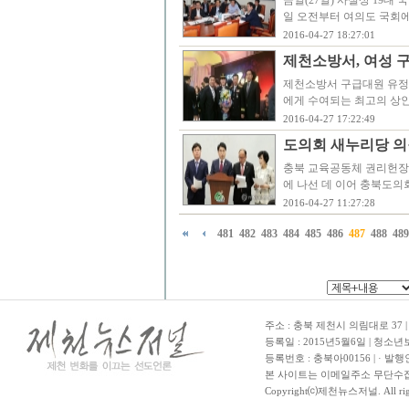
금일(27일) 사실상 19대
일 오전부터 여의도 국회
2016-04-27 18:27:01
제천소방서, 여성 구
제천소방서 구급대원 유정윤
에게 수여되는 최고의 상인 
2016-04-27 17:22:49
도의회 새누리당 의
충북 교육공동체 권리헌장
에 나선 데 이어 충북도의
2016-04-27 11:27:28
481
482
483
484
485
486
487
488
489
주소 : 충북 제천시 의림대로 37 | TE
등록일 : 2015년5월6일 | 청소
등록번호 : 충북아00156 | · 발행
본 사이트는 이메일주소 무단수집
Copyright⒞제천뉴스저널. All righ