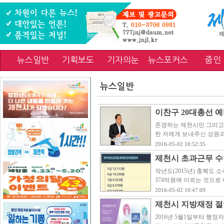
뉴스일반
기획보도
기자의눈
뉴스포커스
줌인
뉴스일반
이찬구 20대총선 
존경하는 제천시민 그리고 
한 저에게 보내주신 성원과
2016-05-02 10:52:35
제천시 초과근무 수
작년도(2015년) 충북도 
374억원에 이르는 것으로
2016-05-02 10:47:09
제천시 지방재정 절
2016년 5월1일부터 행