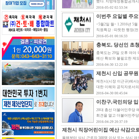
했다. 지방재정통합공개시스
2016-05-02 02:53:34
이번주 요일별 주요행사
<5월2일 월> 1.2016년 5월 
직원특강 : 따뜻한 행정(
2016-05-01 00:16:33
충북도, 당선인 초
충북도는 29일 오후 여야
예산 확보와 불필요한 제
2016-04-30 12:22:10
제천시 신입 공무원
제천시(시장 이근규)에서
대한 이해와 공직자로서의
2016-04-30 00:45:04
이찬구,국민의당 입
20대 총선 더불어민주당 
회견을 열고 더불어민주당
2016-04-29 20:37:19
제천시 직장어린이집 예산 삭감으
올해부터 상시 근로자 500명 이상 또는 상시 