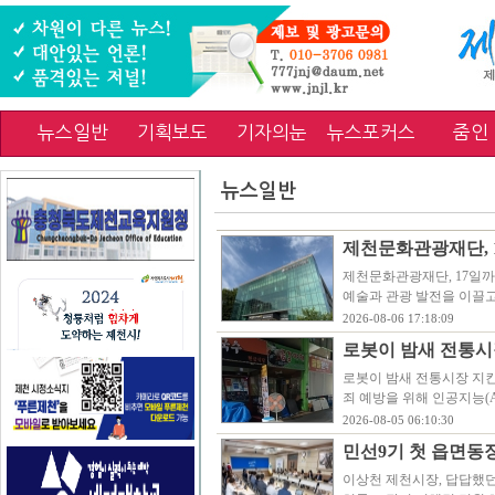
뉴스일반
기획보도
기자의눈
뉴스포커스
줌인
뉴스일반
제천문화관광재단, 
제천문화관광재단, 17일
예술과 관광 발전을 이끌
2026-08-06 17:18:09
로봇이 밤새 전통시
로봇이 밤새 전통시장 지
죄 예방을 위해 인공지능(
2026-08-05 06:10:30
민선9기 첫 읍면동
이상천 제천시장, 답답했던