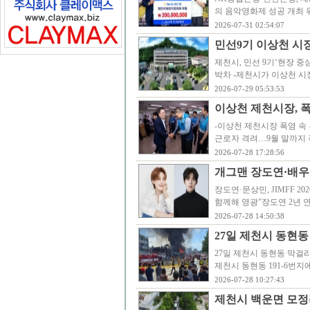
의 음악영화제 성공 개최 위
2026-07-31 02:54:07
민선9기 이상천 시장
제천시, 민선 9기‘현장 중심
박차 -제천시가 이상천 시장
2026-07-29 05:53:53
이상천 제천시장, 
-이상천 제천시장 폭염 속
근로자 격려…9월 말까지
2026-07-28 17:28:56
개그맨 장도연·배우 문
장도연·문상민, JIMFF 
함께해 영광”장도연 2년 
2026-07-28 14:50:38
27일 제천시 동현
27일 제천시 동현동 막걸
제천시 동현동 191-6번
2026-07-28 10:27:43
제천시 백운면 모정