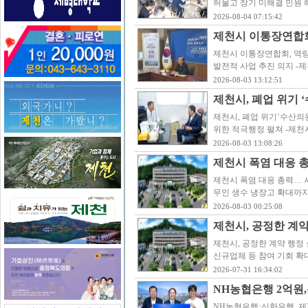
허물고 장기 미해결 민원 
2026-08-04 07:15:42
제천시 이통장연합회,
제천시 이통장연합회, 역량강
발전적 사업 추진 의지 -
2026-08-03 13:12:51
제천시, 폐업 위기 
제천시, 폐업 위기‘수산의
위한 적극행정 펼쳐 -제천
2026-08-03 13:08:26
제천시 폭염 대응 
제천시 폭염 대응 총력… 
무인 생수 냉장고 확대까지
2026-08-03 00:25:08
제천시, 공정한 계약
제천시, 공정한 계약 행정 
신규업체 등 참여 기회 확
2026-07-31 16:34:02
NH농협은행 2억원
NH농협은행·신한은행, 제