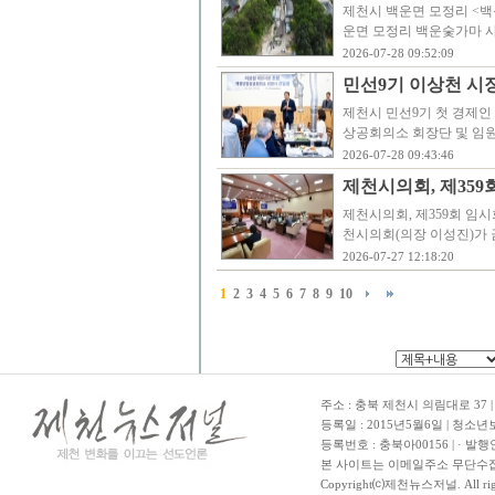
제천시 백운면 모정리 <백
운면 모정리 백운숯가마 
2026-07-28 09:52:09
민선9기 이상천 시장
제천시 민선9기 첫 경제인
상공회의소 회장단 및 임원
2026-07-28 09:43:46
제천시의회, 제359
제천시의회, 제359회 임시
천시의회(의장 이성진)가 금
2026-07-27 12:18:20
1
2
3
4
5
6
7
8
9
10
주소 : 충북 제천시 의림대로 37 | TE
등록일 : 2015년5월6일 | 청소
등록번호 : 충북아00156 | · 발행
본 사이트는 이메일주소 무단수집
Copyright⒞제천뉴스저널. All righ