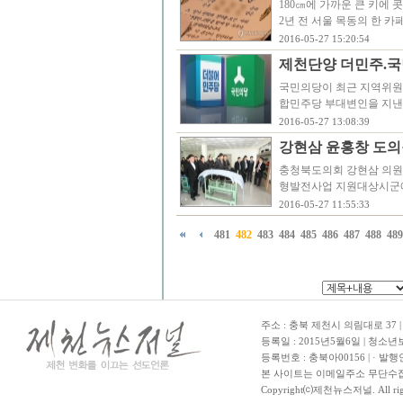
180㎝에 가까운 큰 키에 
2년 전 서울 목동의 한 카
2016-05-27 15:20:54
제천단양 더민주.국
국민의당이 최근 지역위원
합민주당 부대변인을 지낸
2016-05-27 13:08:39
강현삼 윤홍창 도의원
충청북도의회 강현삼 의원과
형발전사업 지원대상시군에 선
2016-05-27 11:55:33
481
482
483
484
485
486
487
488
489
주소 : 충북 제천시 의림대로 37 | TE
등록일 : 2015년5월6일 | 청소
등록번호 : 충북아00156 | · 발행
본 사이트는 이메일주소 무단수집
Copyright⒞제천뉴스저널. All righ