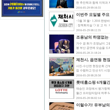
한 추진력과 함께 지역과 
2016-05-29 09:16:55
이번주 요일별 주요
<5월 30 월> 1.2016 한방
: 정책회의실 ❍ 보 고 자 :
2016-05-29 08:12:35
조용남의 하염없는 
가수 겸 화가 조영남이 그
봉 부산 공연에 모습을 드
2016-05-28 21:18:24
제천시, 읍면동 현
사진-수산면 현장순회 간
접 수렴하고 민선 6기 시
2016-05-28 08:20:50
롯데홈쇼핑 6개월간
재승인 과정에서 평가항목을
월간 프라임타임대 하루 6
2016-05-28 06:02:14
이럴수가! 유부남의