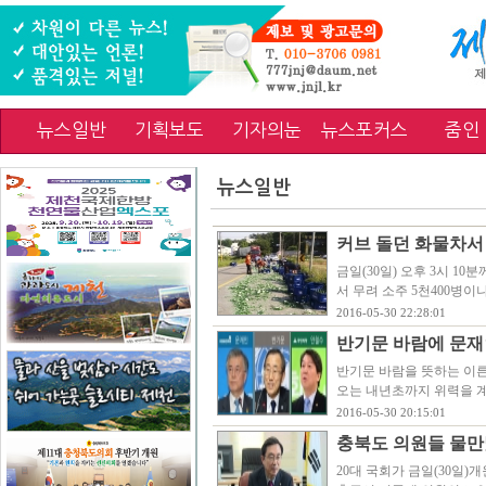
뉴스일반
기획보도
기자의눈
뉴스포커스
줌인
뉴스일반
커브 돌던 화물차서 
금일(30일) 오후 3시 1
서 무려 소주 5천400병이
2016-05-30 22:28:01
반기문 바람에 문재
반기문 바람을 뜻하는 이른
오는 내년초까지 위력을 계
2016-05-30 20:15:01
충북도 의원들 물만
20대 국회가 금일(30일