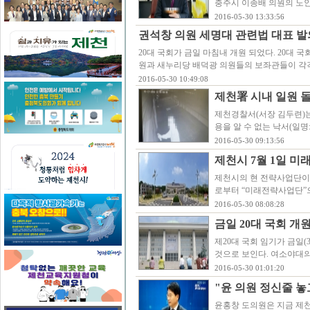
충주시 이종배 의원의 노
2016-05-30 13:33:56
권석창 의원 세명대 관련법 대표 발
20대 국회가 금일 마침내 개원 되었다. 20대 
원과 새누리당 배덕광 의원들의 보좌관들이 각
2016-05-30 10:49:08
제천署 시내 일원 돌
제천경찰서(서장 김두련)는
용을 알 수 없는 낙서(일명
2016-05-30 09:13:56
제천시 7월 1일 미
제천시의 현 전략사업단이 
로부터 “미래전략사업단”으로
2016-05-30 08:08:28
금일 20대 국회 개
제20대 국회 임기가 금일(
것으로 보인다. 여소야대의
2016-05-30 01:01:20
"윤 의원 정신줄 놓
윤홍창 도의원은 지금 제천