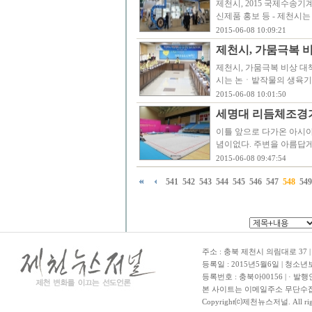
제천시, 2015 국제수송
신제품 홍보 등 - 제천시
2015-06-08 10:09:21
제천시, 가뭄극복 
제천시, 가뭄극복 비상 대책
시는 논ㆍ밭작물의 생육기
2015-06-08 10:01:50
세명대 리듬체조경기
이틀 앞으로 다가온 아시
념이없다. 주변을 아름답
2015-06-08 09:47:54
541
542
543
544
545
546
547
548
549
주소 : 충북 제천시 의림대로 37 | TE
등록일 : 2015년5월6일 | 청소
등록번호 : 충북아00156 | · 발행
본 사이트는 이메일주소 무단수집
Copyright⒞제천뉴스저널. All righ