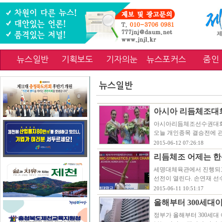
뉴스일반
기획보도
기자의눈
뉴스포커스
줌인
뉴스일반
아시아 리듬체조대
아시아리듬체조선수권대회가
오늘 개인종목 결승전에 관
2015-06-12 07:26:18
리듬체조 어제는 한
세명대체육관에서 진행되고
선전이 열린다. 손연재 선
2015-06-11 10:51:17
올해부터 300세대
정부가 올해부터 300세대