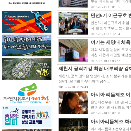
부는 아파트 관리비 비리에
2015-06-11 10:01:55
민선6기 이근규호 
민선6기 이근규호가 취임 
다. 본보가 백수오 농가을
2015-06-11 08:12:04
여기는 세명대 체육
대회 시작을 눈앞에 두고 
마친 가운데 개인팀 예선전
2015-06-10 13:03:37
제천시 공직기강 확립 내부역량 강화
제천시, 공적 영역은 엄정하게, 조직 분위기는 활
선6기 1년여를 마무리하며 공직…
2015-06-10 08:24:43
아시아 리듬체조 이
손연재선수는 따로 팬 사
면 기존의 팬 사인회로 미
2015-06-10 08:07:08
아시아리듬체조 화려
아시아리듬체조선수권대회 