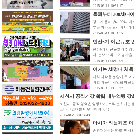
2015-06-11 10:51:17
올해부터 300세대
정부가 올해부터 300세대
부는 아파트 관리비 비리에
2015-06-11 10:01:55
민선6기 이근규호 
민선6기 이근규호가 취임 
다. 본보가 백수오 농가을
2015-06-11 08:12:04
여기는 세명대 체육
대회 시작을 눈앞에 두고 
마친 가운데 개인팀 예선전
2015-06-10 13:03:37
제천시 공직기강 확립 내부역량 강화
제천시, 공적 영역은 엄정하게, 조직 분위기는 활
선6기 1년여를 마무리하며 공직…
2015-06-10 08:24:43
아시아 리듬체조 이
손연재선수는 따로 팬 사