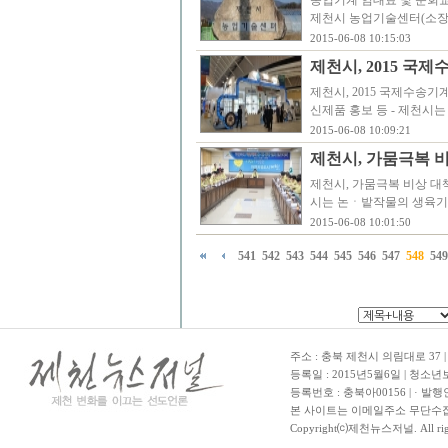
농업기계 임대료 및 순회교육
제천시 농업기술센터(소장 
2015-06-08 10:15:03
제천시, 2015 
제천시, 2015 국제수송
신제품 홍보 등 - 제천시
2015-06-08 10:09:21
제천시, 가뭄극복 
제천시, 가뭄극복 비상 대책
시는 논ㆍ밭작물의 생육기
2015-06-08 10:01:50
541
542
543
544
545
546
547
548
549
주소 : 충북 제천시 의림대로 37 | TE
등록일 : 2015년5월6일 | 청소
등록번호 : 충북아00156 | · 발행
본 사이트는 이메일주소 무단수집
Copyright⒞제천뉴스저널. All righ