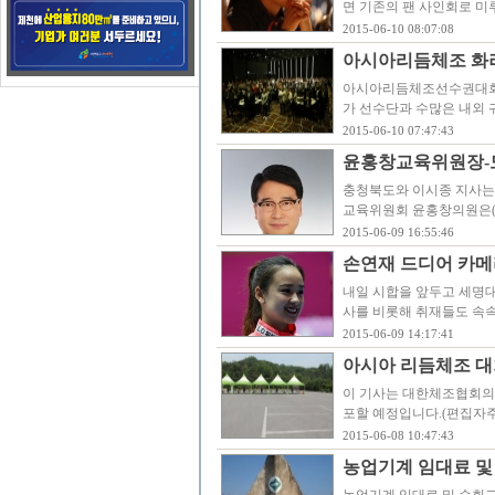
면 기존의 팬 사인회로 미
2015-06-10 08:07:08
아시아리듬체조 화려
아시아리듬체조선수권대회 
가 선수단과 수많은 내외 
2015-06-10 07:47:43
윤홍창교육위원장- 
충청북도와 이시종 지사는 
교육위원회 윤홍창의원은(
2015-06-09 16:55:46
손연재 드디어 카메
내일 시합을 앞두고 세명
사를 비롯해 취재들도 속
2015-06-09 14:17:41
아시아 리듬체조 대
이 기사는 대한체조협회의
포할 예정입니다.(편집자
2015-06-08 10:47:43
농업기계 임대료 및