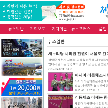
뉴스일반
기획보도
기자의눈
뉴스포커스
줌인
뉴스일반
새누리당 시의원 전원이 서울로 간 
성명중 제천시 시의회 의장을 비롯해 새누리당의
법에서 열리는 송광호의원 항소심 공판을 참관
2015-06-12 08:53:01
아시아 리듬체조대
아시아리듬체조선수권대회가
오늘 개인종목 결승전에 관
2015-06-12 07:26:18
리듬체조 어제는 한
세명대체육관에서 진행되고
선전이 열린다. 손연재 선