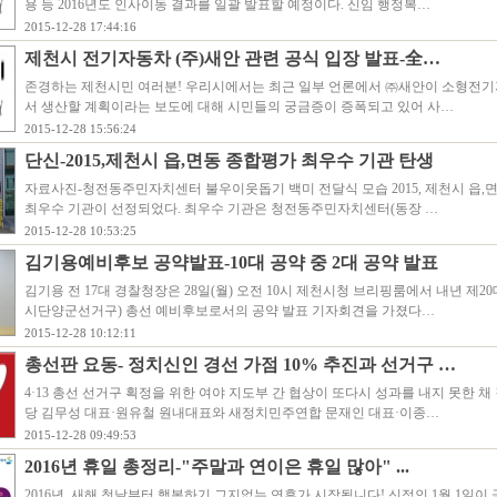
용 등 2016년도 인사이동 결과를 일괄 발표할 예정이다. 신임 행정복…
2015-12-28 17:44:16
제천시 전기자동차 (주)새안 관련 공식 입장 발표-全…
존경하는 제천시민 여러분! 우리시에서는 최근 일부 언론에서 ㈜새안이 소형전
서 생산할 계획이라는 보도에 대해 시민들의 궁금증이 증폭되고 있어 사…
2015-12-28 15:56:24
단신-2015,제천시 읍,면동 종합평가 최우수 기관 탄생
자료사진-청전동주민자치센터 불우이웃돕기 백미 전달식 모습 2015, 제천시 읍
최우수 기관이 선정되었다. 최우수 기관은 청전동주민자치센터(동장 …
2015-12-28 10:53:25
김기용예비후보 공약발표-10대 공약 중 2대 공약 발표
김기용 전 17대 경찰청장은 28일(월) 오전 10시 제천시청 브리핑룸에서 내년 제2
시단양군선거구) 총선 예비후보로서의 공약 발표 기자회견을 가졌다…
2015-12-28 10:12:11
총선판 요동- 정치신인 경선 가점 10% 추진과 선거구 …
4·13 총선 선거구 획정을 위한 여야 지도부 간 협상이 또다시 성과를 내지 못한 
당 김무성 대표·원유철 원내대표와 새정치민주연합 문재인 대표·이종…
2015-12-28 09:49:53
2016년 휴일 총정리-"주말과 연이은 휴일 많아" ...
2016년, 새해 첫날부터 행복하기 그지없는 연휴가 시작됩니다! 신정인 1월 1일이