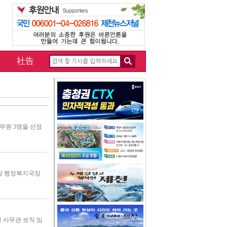
社告
공무원 3명을 선정
국장 행정복지국장
진 사무관 보직 임