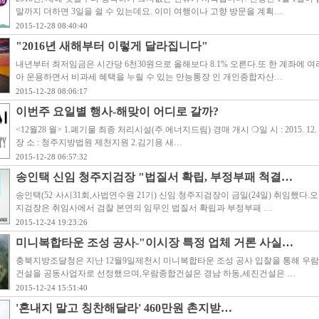
말까지 더하면 3일을 쉴 수 있는데요. 이미 여행이나 고향 방문을 계획…
2015-12-28 08:40:40
"2016년 새해부터 이렇게 달라집니다"
내년부터 최저임금은 시간당 6천30원으로 올해보다 8.1% 오른다.또 한 계좌에 
아 운용하면서 비과세 혜택을 누릴 수 있는 만능통장 인 개인종합자산…
2015-12-28 08:06:17
이번주 요일별 행사-해맞이 어디로 갈까?
<12월28 월> 1.폐기물 최종 처리시설(주.에너지드림) 경매 개시 ❍일 시 : 2015. 12. 28.
장 소 : 청주지방법원 제천지원 2.김기용 새…
2015-12-28 06:57:32
송인택 신임 청주지검장 "법질서 확립, 부정부패 척결…
송인택(52·사시31회,사법연수원 21기) 신임 청주지검장이 금일(24일) 취임했다.
지검장은 취임사에서 검찰 본연의 임무인 법질서 확립과 부정부패 …
2015-12-24 19:23:26
미니복합타운 조성 공사-"이시장 특정 업체 거론 사실…
충북지방조달청은 지난 12월9일제천시 미니복합타운 조성 공사 입찰을 통해 우
건설을 공동사업자로 선정했으며,우람종합건설은 경남 하동,세진건설은 …
2015-12-24 15:51:40
'혼내지 말고 칭찬해달라' 460만원 촌지받…