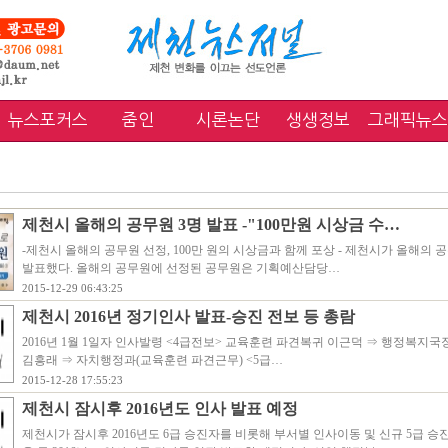
뉴스포커스
줌인
시론논단
생생정보
그래픽뉴스
제천시 올해의 공무원 3명 발표 -"100만원 시상금 수…
-제천시 올해의 공무원 선정, 100만 원의 시상금과 함께 포상 - 제천시가 올해의 
발표했다. 올해의 공무원에 선정된 공무원은 기획예산담당…
2015-12-29 06:43:25
제천시 2016년 정기인사 발표-승진 전보 등 총람
2016년 1월 1일자 인사발령 <4급전보> 교육훈련 파견복귀 이근덕 ⇒ 행정복지
김흥래 ⇒ 자치행정과(교육훈련 파견근무) <5급…
2015-12-28 17:55:23
제천시 잠시후 2016년도 인사 발표 예정
제천시가 잠시후 2016년도 6급 승진자를 비롯해 부서별 인사이동 및 신규 5급 승