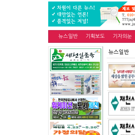
뉴스일반
기획보도
기자의눈
뉴스일반