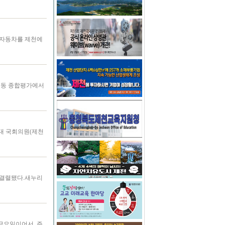
기자동차를 제천에
,면동 종합평가에서
0대 국회의원(제천
채 결렬됐다.새누리
 금요일이어서, 주