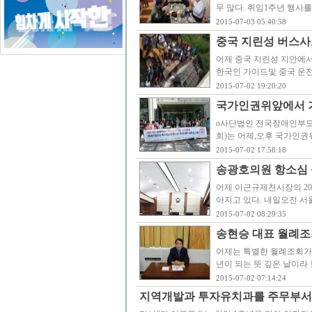
무 많다. 취임1주년 행사
2015-07-03 05:40:58
중국 지린성 버스사
어제 중국 지린성 지안에서
한국인 가이드및 중국 운전
2015-07-02 19:20:20
국가인권위앞에서 기
o사단법인 전국장애인부모
희)는 어제,오후 국가인
2015-07-02 17:58:18
송광호의원 항소심 
어제 이근규제천시장의 20
아지고 있다. 내일오전 서
2015-07-02 08:29:35
송현승 대표 월례조
어제는 특별한 월례조회가
년이 되는 뜻 깊은 날이라
2015-07-02 07:14:24
지역개발과 투자유치과를 주무부서