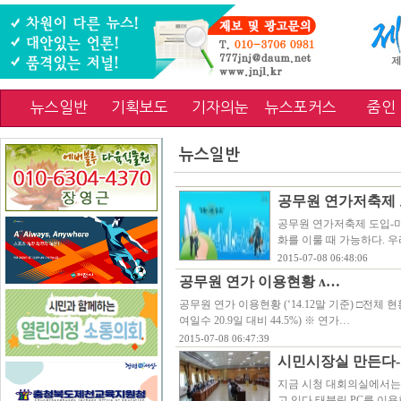
뉴스일반
기획보도
기자의눈
뉴스포커스
줌인
뉴스일반
공무원 연가저축제 
공무원 연가저축제 도입-
화를 이룰 때 가능하다. 
2015-07-08 06:48:06
공무원 연가 이용현황 ʌ…
공무원 연가 이용현황 (‘14.12말 기준) □전체 현
여일수 20.9일 대비 44.5%) ※ 연가…
2015-07-08 06:47:39
시민시장실 만든다-
지금 시청 대회의실에서는 
고 있다.태블릿 PC를 이용