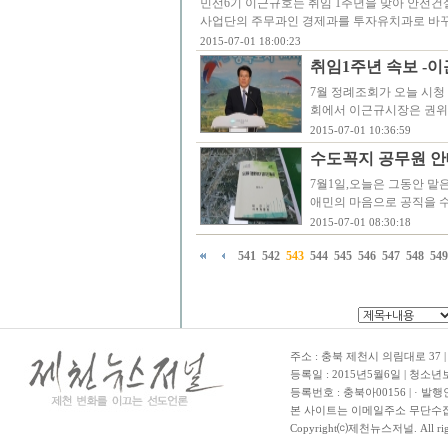
민선6기 이근규호는 취임 1주년을 맞아 안전
사업단의 주무과인 경제과를 투자유치과로 바
2015-07-01 18:00:23
취임1주년 속보 -
7월 정례조회가 오늘 시청
회에서 이근규시장은 권위
2015-07-01 10:36:59
수도꼭지 공무원 안
7월1일,오늘은 그동안 맡
애민의 마음으로 공직을 
2015-07-01 08:30:18
541
542
543
544
545
546
547
548
549
주소 : 충북 제천시 의림대로 37 | TE
등록일 : 2015년5월6일 | 청소
등록번호 : 충북아00156 | · 발행
본 사이트는 이메일주소 무단수집
Copyright⒞제천뉴스저널. All righ