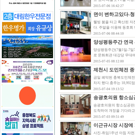
2015-07-06 16:42:27
면이 변하고있다-청풍
웰빙 붐을 타고 확산된 자
다. 주말을 이용해 동호회
2015-07-06 08:44:10
양성평등주간 연극 
양성평등주간(7월1일-7일
로 문화회관 대강당 무대에
2015-07-05 08:12:00
제천시 도민체전 종
금일 폐막된 충북도민체전에
차지 했다.충주는 18,992점
2015-07-04 19:13:52
송광호의원 항소심
송광호의원의 항소심공판을
도착하여 개정을 기다라고
2015-07-03 09:51:49
이근규시장 시장에 
사진-취임1주년 아침 자전