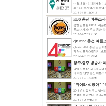
<4월11 월> 1.재경제천여고총동문
화> 1.바르게살기 베트
2016-04-10 12:06:18
KBS 총선 여론조사
금일 발표된 KBS의 여론
론조사,權,李 후보 동반 상
2016-04-07 21:41:33
cjb.mbc 총선 여
cjb.mbc 20대 총선 공
자 뉴스포커스란에서 보도
2016-04-07 20:29:51
청주,충주 방송사 여
금일 오후 8시와 9시 저녁
의 제천 단양 총선 여론조사
2016-04-07 17:28:08
"뛰어라 석창아" 
20대 총선을 앞두고 벌어
로감을 불러왔다. 유권자들
2016-04-06 07:32:47