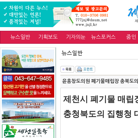
뉴스일반
기획보도
기자의눈
뉴스포커스
줌인
뉴스일반
윤홍창도의원 폐기물매립장 충북도의
제천시 폐기물 매립
충청북도의 집행청 