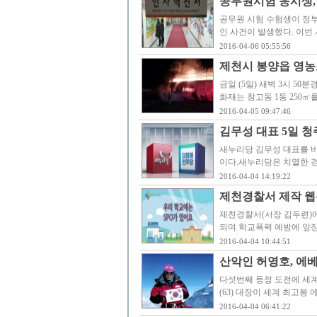
공무원시험 응시생,
공무원 시험 수험생이 정
인 사건이 발생했다. 이
2016-04-06 05:55:56
제천시 봉양읍 영농
금일 (5일) 새벽 3시 5
화재는 창고동 1동 250
2016-04-05 09:47:46
김무성 대표 5일 청주
새누리당 김무성 대표를 비롯
이다.새누리당은 치열한 
2016-04-04 14:19:22
제천경찰서 제작 웹툰
제천경찰서(서장 김두련)에
되며 학교폭력 예방에 앞
2016-04-04 10:44:51
산악인 허영호, 에
다섯번째 등정 도전에 세계
(63) 대장이 세계 최고봉
2016-04-04 06:41:22