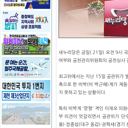
새누리당은 금일( 21일) 오전 9시
여부와 공천관리위원회의 공천심사 결
최고위에서는 지난 15일 공관위가 
축으로 한 비박(비 박근혜)계가 제동
지 못하고 있는 상황이다.
특히 비박계 '맏형' 격인 이재오 의
부 의견이 엇갈리면서 공관위가 단수
을)·정종섭(대구 동갑)·권혁세(경기