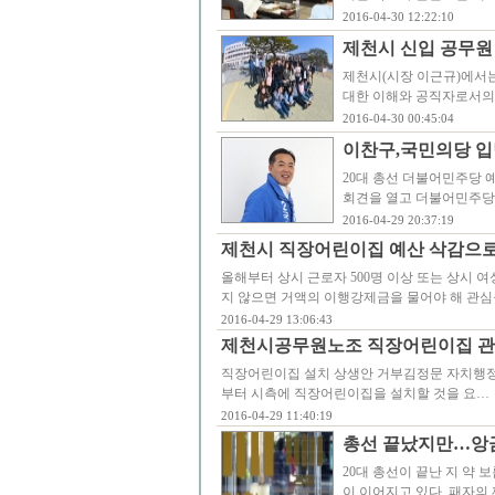
2016-04-30 12:22:10
제천시 신입 공무원
제천시(시장 이근규)에서
대한 이해와 공직자로서의
2016-04-30 00:45:04
이찬구,국민의당 입
20대 총선 더불어민주당 
회견을 열고 더불어민주당
2016-04-29 20:37:19
제천시 직장어린이집 예산 삭감으
올해부터 상시 근로자 500명 이상 또는 상시 
지 않으면 거액의 이행강제금을 물어야 해 관심
2016-04-29 13:06:43
제천시공무원노조 직장어린이집 관
직장어린이집 설치 상생안 거부김정문 자치행정
부터 시측에 직장어린이집을 설치할 것을 요…
2016-04-29 11:40:19
총선 끝났지만…앙금
20대 총선이 끝난 지 약 
이 이어지고 있다. 패자의