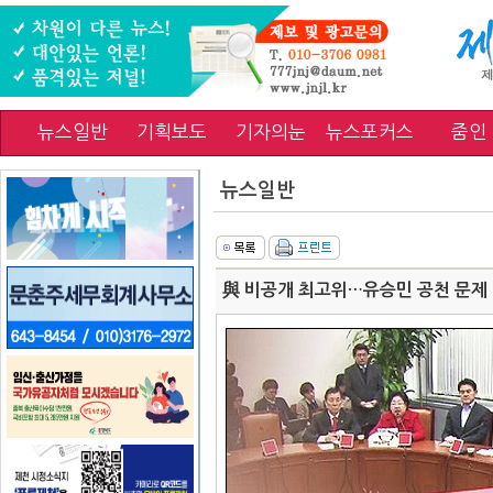
뉴스일반
기획보도
기자의눈
뉴스포커스
줌인
뉴스일반
與 비공개 최고위…유승민 공천 문제 