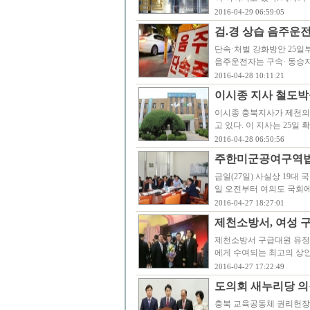
2016-04-29 06:59:05
검.경 상습 음주운전
단속·처벌 강화방안 25일
음주운전자는 구속· 동승
2016-04-28 10:11:21
이시종 지사 철도박
이시종 충북지사가 제천의
고 있다. 이 지사는 25
2016-04-28 06:50:56
주한미군공여구역법(
금일(27일) 사실상 19대
일 오전부터 여의도 국회
2016-04-27 18:27:01
제천소방서, 여성 구
제천소방서 구급대원 유정윤
에게 수여되는 최고의 상인 
2016-04-27 17:22:49
도의회 새누리당 의
충북 교육공동체 권리헌장