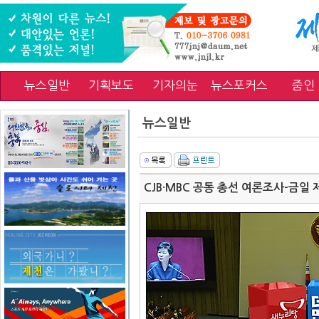
뉴스일반
기획보도
기자의눈
뉴스포커스
줌인
뉴스일반
CJB·MBC 공동 총선 여론조사-금일