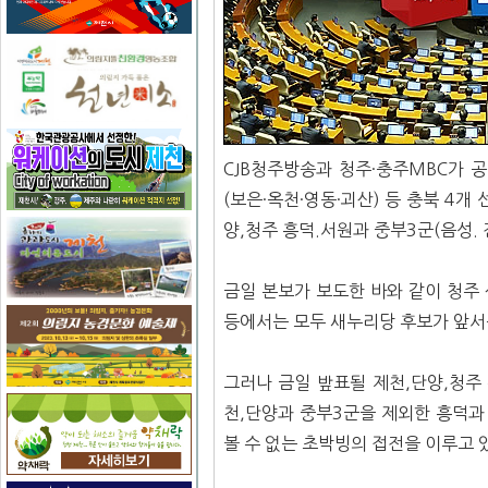
CJB청주방송과 청주·충주MBC가 
(보은·옥천·영동·괴산) 등 충북 4개
양,청주 흥덕.서원과 중부3군(음성. 
금일 본보가 보도한 바와 같이 청주 
등에서는 모두 새누리당 후보가 앞서
그러나 금일 밮표될 제천,단양,청주 
천,단양과 중부3군을 제외한 흥덕과
볼 수 없는 초박빙의 접전을 이루고 