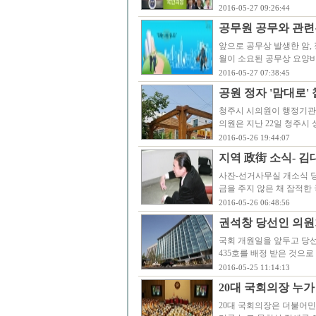
2016-05-27 09:26:44
공무원 공무와 관련
앞으로 공무상 발생한 암,
월이 소요된 공무상 요양비
2016-05-27 07:38:45
공원 정자 '맘대로'
청주시 시의원이 행정기관의
의원은 지난 22일 청주시
2016-05-26 19:44:07
지역 政街 소식- 김
사잔-선거사무실 개소식 당
금을 주지 않은 채 잠적한 
2016-05-26 06:48:56
권석창 당선인 의원회
국회 개원일을 앞두고 당
435호를 배정 받은 것으로
2016-05-25 11:14:13
20대 국회의장 누가
20대 국회의장은 더불어