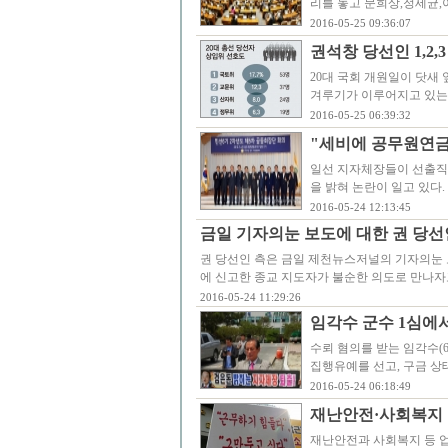
리를 놓고 문희상,정세균,
2016-05-25 09:36:07
권석창 당선인 1,2
20대 국회 개원일이 닷새
겨루기가 이루어지고 있는
2016-05-25 06:39:32
"세비에 공무원연금
일선 지자체장들이 선출직
을 밝혀 논란이 일고 있다
2016-05-24 12:13:45
금일 기자의눈 보도에 대한 권 당
권 당선인 측은 금일 제천뉴스저널의 기자의눈 
에 신고한 종교 지도자가 불순한 의도로 만나자
2016-05-24 11:29:26
임각수 군수 1심에서
수뢰 혐의를 받는 임각수(6
집행유예를 선고, 구금 상
2016-05-24 06:18:49
재난안전·사회복지 
재난안전과 사회복지 등 