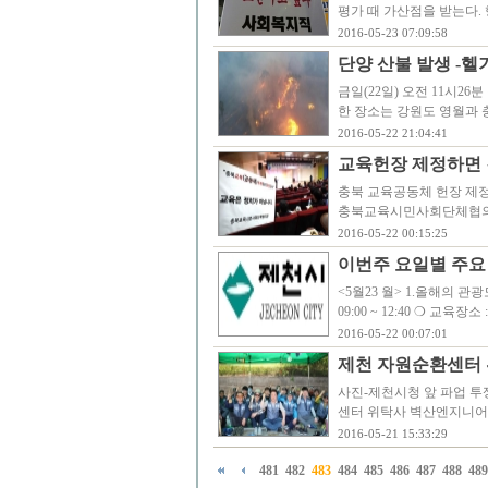
평가 때 가산점을 받는다
2016-05-23 07:09:58
단양 산불 발생 -헬
금일(22일) 오전 11시2
한 장소는 강원도 영월과
2016-05-22 21:04:41
교육헌장 제정하면 
충북 교육공동체 헌장 제정
충북교육시민사회단체협의회
2016-05-22 00:15:25
이번주 요일별 주요
<5월23 월> 1.올해의 관광
09:00 ~ 12:40 ❍ 교육
2016-05-22 00:07:01
제천 자원순환센터 
사진-제천시청 앞 파업 투
센터 위탁사 벽산엔지니어링
2016-05-21 15:33:29
481
482
483
484
485
486
487
488
489