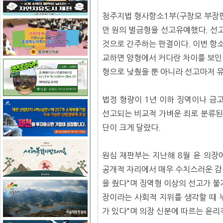
청주지법 형사항소1부(구창모 부장판사
만 원의 벌금형을 선고유예했다. 선
것으로 간주하는 판결이다. 이번 항소
교하면 양형에서 커다란 차이를 보인
형으로 낮췄을 뿐 아니라 선고마저 
법정 형량이 1년 이하 징역이나 금고
선고되는 비교적 가벼운 죄로 분류된
단이 크게 달랐다.
원심 재판부는 지난해 8월 윤 의장
공개적 자리에서 매우 수치스러운 감
을 줬다"며 징역형 이상의 선고가 
장이라는 사회적 지위를 생각할 때 
가 있다"며 의장 신분에 따르는 윤리