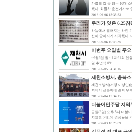
가출해 갈 곳 없는 10대 
됐다. 화물차 운전기사로 일
2016-06-06 15:35:53
우리가 잊은 6.25
하늘에서 떨어지는 하얀 가
탄이 쏟아지기 시작했다. 
2016-06-06 10:43:36
이번주 요일별 주요 
<6월6일 월> 1.제61회 현충일 
일 추념식 09:…
2016-06-05 04:31:16
제천소방서, 충북소
제천소방서(서장 이상민)는
회에서 전분야에 걸쳐 우수
2016-06-04 17:34:15
더불어민주당 지역위
금일(3일) 오후 5시 더
치열한 5대1의 경쟁율을 
2016-06-03 18:25:09
김무성 전 대표 구인