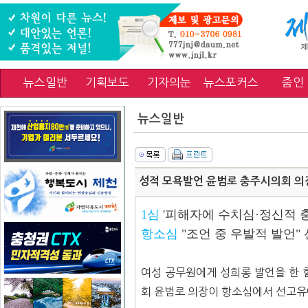
뉴스일반
기획보도
기자의눈
뉴스포커스
줌인
뉴스일반
성적 모욕발언 윤범로 충주시의회 의장
1심
'피해자에 수치심·정신적 충
항소심
"조언 중 우발적 발언
여성 공무원에게 성희롱 발언을 한 
회 윤범로 의장이 항소심에서 선고유