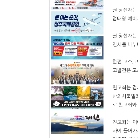
권 당선자는
엄태영 예비
권 당선자는
인사를 나누
한편 고소,
고발건은 고
친고죄는 검
반의사불벌죄
로 친고죄와
친고죄는 이
사에 들어가