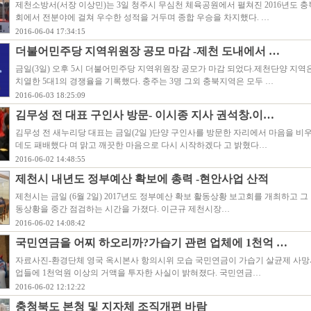
제천소방서(서장 이상민)는 3일 청주시 무심천 체육공원에서 펼쳐진 2016년도
회에서 전분야에 걸쳐 우수한 성적을 거두며 종합 우승을 차지했다. …
2016-06-04 17:34:15
더불어민주당 지역위원장 공모 마감 -제천 도내에서 …
금일(3일) 오후 5시 더불어민주당 지역위원장 공모가 마감 되었다.제천단양 지역
치열한 5대1의 경쟁율을 기록했다. 충주는 3명 그외 충북지역은 모두 …
2016-06-03 18:25:09
김무성 전 대표 구인사 방문- 이시종 지사 권석창.이…
김무성 전 새누리당 대표는 금일(2일 )단양 구인사를 방문한 자리에서 마음을 비
데도 패배했다 며 맑고 깨끗한 마음으로 다시 시작하겠다 고 밝혔다…
2016-06-02 14:48:55
제천시 내년도 정부예산 확보에 총력 -현안사업 산적
제천시는 금일 (6월 2일) 2017년도 정부예산 확보 활동상황 보고회를 개최하고 그
동상황을 중간 점검하는 시간을 가졌다. 이근규 제천시장…
2016-06-02 14:08:42
국민연금을 어찌 하오리까?가습기 관련 업체에 1천억 …
자료사진-환경단체 영국 옥시본사 항의시위 모습 국민연금이 가습기 살균제 사망
업들에 1천억원 이상의 거액을 투자한 사실이 밝혀졌다. 국민연금…
2016-06-02 12:12:22
충청북도 본청 및 지자체 조직개편 바람