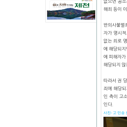
없으면 공소
해죄 등이 이
반의사불벌죄
자가 명시적
없는 죄로 
에 해당되지
에 피해자가
해당되지 않
따라서 권 
죄에 해당되
인 측이 고
인다.
사진- 고 민송