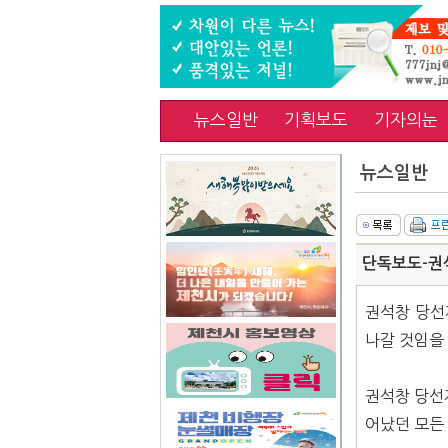
뉴스일반
기획보도
기자의눈
뉴스일반
단독보도-권석
권석창 당선
나갈 것임을
권석창 당선
어났던 모든