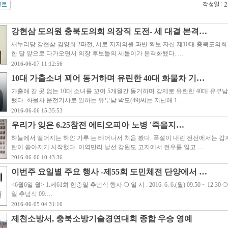
작성일 : 20
강현삼 도의원 충북도의회 의장직 도전- 세 대결 본격…
새누리당 강현삼-김양희 2파전, 서로 지지의원 과반 확보 자신 제10대 충북도의회
한 달 앞으로 다가오면서 의장 후보들의 세몰이가 본격화됐다. …
2016-06-07 11:12:56
10대 가출소녀 꾀어 동거하며 유린한 40대 화물차 기…
가출해 갈 곳 없는 10대 소녀를 꼬여 5개월간 동거하며 강제로 유린한 40대 유부
됐다. 화물차 운전기사로 일하는 유부남 박모(49)씨는 지난해 1…
2016-06-06 15:35:53
우리가 잊은 6.25참전 에티오피아 노병 '죽을지…
하늘에서 떨어지는 하얀 가루 는 태어나서 처음 봤다. 폭설이 내린 전선에서는 갑
탄이 쏟아지기 시작했다. 이역만리 낯선 강원도 고지에서 전우를 잃고 …
2016-06-06 10:43:36
이번주 요일별 주요 행사 -제55회 도민체전 단양에서 …
<6월6일 월> 1.제61회 현충일 추념식 행사 ❍ 일 시 : 2016. 6. 6.(월) 09:50 ~ 12:3
일 추념식 09:…
2016-06-05 04:31:16
제천소방서, 충북소방기술경연대회 종합 우승 영예