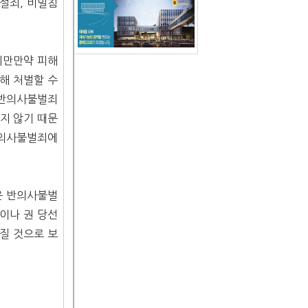
설죄, 비밀침
지만만약 피해
해 처벌할 수
 반의사불벌죄
지 않기 때문
반의사불벌죄에
은 반의사불벌
이나 권 당선
질 것으로 보