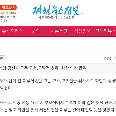
뉴스포커스
줌인
시론논단
생생정보
그래픽뉴스
작성일 : 20
창 당선자 모든 고소,고발건 취하 -화합 의지 밝혀
자가 선거 전 이루어졌던 모든 고소,고발건을 취하하고 화합과 상생
 밝혔다.
자는 고 민송 선생 10주기 추모식에서 본보에 이와 같은 뜻을 전하고
 일은 잊고 화합을 통해 제천발전을 이루는 일에 매진할 뜻을 밝혔다.