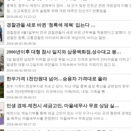
충북도·청주시·제천시 경제부서 정비…새 군수 맞은 진천군 전면 개편공약 이행·
점…도교육청도 조직 슬림화 위해 개편 재추진 민선 6기 반환점을 …
2016-06-02 11:22:12
경찰관들 새로 바뀐 '청록색 제복' 입는다 …
경찰청은 6월1일부터 전국 경찰관들이 새로 바뀐 근무복을 착용한다고 밝혔다. 
경찰은 청록, 교통경찰은 아이보리 화이트 색상이며, 바지는 일반…
2016-06-02 06:49:56
2000년이후 대형 참사 일지와 삼풍백화점,성수대교 붕…
1일 발생한 남양주 지하철 공사장 폭발 사고도 인재로 밝혀져 안타까움을 더하고 있다
발생한 대형 사고일지와 국민들의 기억속에서 아직도 지워지지 않고 있…
2016-06-02 00:01:55
한우가격 1천만원대 넘어…승용차 가격대로 올라
한우 가격이 천정부지로 치솟고 있다. 지난 18일 충북 음성 축산물 공판장의 한우 
㎏에 2만4천999원이었다. 이곳에서는 지육(머리, 내장, 가죽을 뺀 …
2016-06-01 06:44:53
민생 경제-제천시 세금고민, 마을세무사 무료 상담 실…
제천시는 재능기부를 통해 세금 고민이 있는 시민 누구나 사는 곳과 형편에 관계
을 해주는 마을세무사를 운영한다. 마을세무사 무료상담 서비스 …
2016-06-01 06:17:32