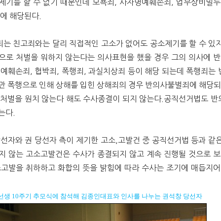
제기를 할 수 없기 때문인데 모욕죄, 사자명예훼손죄, 업무상비밀누
에 해당된다.
는 친고죄와는 달리 직접적인 고소가 없어도 공소제기를 할 수 있
으로 처벌을 워하지 않는다는 의사표현을 했을 경우 그의 의사에 반
명예훼손죄, 협박죄, 폭행죄, 과실치상죄 등이 해당 되는데 폭행죄는
만 폭행으로 인해 상해를 입힌 상해죄의 경우 반의사불벌죄에 해당되
 처벌을 원치 않는다 해도 수사종결이 되지 않는다.공직선거법도 
는다.
당선자와 권 당선자 측이 제기한 고소,고발건 중 공직선거법 등과 같
지 않는 고소고발건은 수사가 종결되지 않고 계속 진행될 것으로 보
소고발을 취하하고 화합의 뜻을 밝힘에 따라 수사는 조기에 매듭지어
 선생 10주기 추모식에 참석해 김종인대표와 인사를 나누는 권석창 당선자