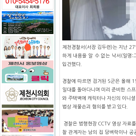
제천경찰서(서장 김두련)는 지난 27
하게 내용을 알 수 없는 낙서(일명:
입건했다.
경찰에 따르면 검거된 S군은 올해 1
일대를 돌아다니며 미리 준비한 스프
와 주택벽에 캐릭터나 자신의 이니셜 
법상 재물손괴 혐의를 받고 있다.
경찰은 범행현장 CCTV 영상 자료
찰 관계자는 남의 집 담벼락이나 공