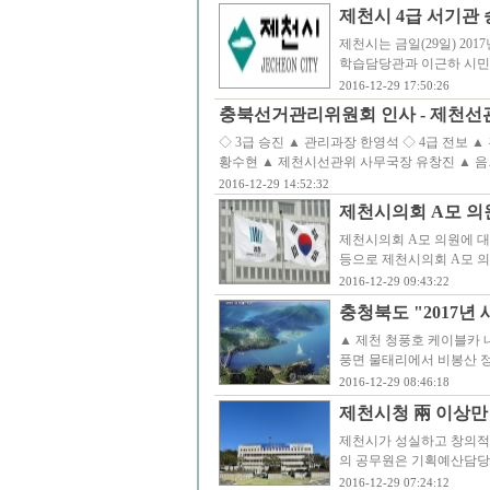
제천시 4급 서기관
제천시는 금일(29일) 20
학습담당관과 이근하 시민
2016-12-29 17:50:26
충북선거관리위원회 인사 - 제천선
◇ 3급 승진 ▲ 관리과장 한영석 ◇ 4급 전보
황수현 ▲ 제천시선관위 사무국장 유창진 ▲ 음
2016-12-29 14:52:32
제천시의회 A모 의
제천시의회 A모 의원에 
등으로 제천시의회 A모 
2016-12-29 09:43:22
충청북도 "2017년
▲ 제천 청풍호 케이블카 
풍면 물태리에서 비봉산 정상
2016-12-29 08:46:18
제천시청 兩 이상만 
제천시가 성실하고 창의적인
의 공무원은 기획예산담당
2016-12-29 07:24:12