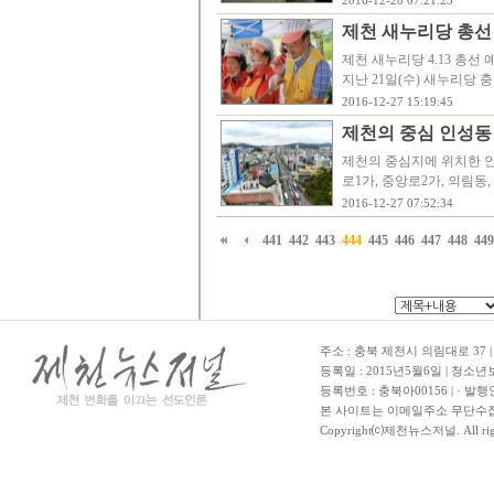
2016-12-28 07:21:23
제천 새누리당 총선
제천 새누리당 4.13 총선
지난 21일(수) 새누리당
2016-12-27 15:19:45
제천의 중심 인성동 
제천의 중심지에 위치한 인
로1가, 중앙로2가, 의림동
2016-12-27 07:52:34
441
442
443
444
445
446
447
448
449
주소 : 충북 제천시 의림대로 37 | TE
등록일 : 2015년5월6일 | 청소
등록번호 : 충북아00156 | · 발행
본 사이트는 이메일주소 무단수집
Copyright⒞제천뉴스저널. All righ