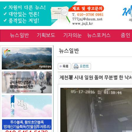
뉴스일반
기획보도
기자의눈
뉴스포커스
줌인
뉴스일반
제천署 시내 일원 돌며 무분별 한 낙