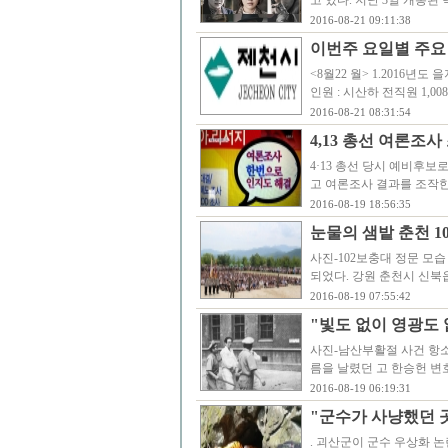
고 있다. 지난 3일 개봉된
2016-08-21 09:11:38
이번주 요일별 주요 
<8월22 월> 1.2016년도 을
인원 : 시산하 전직원 1,00
2016-08-21 08:31:54
4,13 총선 여론조
4·13 총선 당시 예비후
고 여론조사 결과를 조작
2016-08-19 18:56:35
눈물의 샘밭 춘천 
사진-102보충대 정문 모습
되었다. 강원 춘천시 신북
2016-08-19 07:55:42
"빛도 없이 영광도 없
사진-남산부활절 사건 항소
름을 날렸던 고 한승헌 변
2016-08-19 06:19:31
"군수가 사냥했던 
. 괴산군이 군수 우상화 