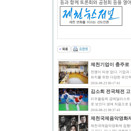
등과 함께 토론회와 공청회 등을 열
제천기업이 충주로 간
전쟁이 따로 없다. 기업과
유치를 위한 다양한 유인책
2016-08-23 06:17:41
김소희 전국체전 고
리우올림픽 금메달리스트 김
로 보인다 생애 처음으로 
2016-08-22 08:37:43
제천국제음악영화제 
제천국제음악영화제 집행위