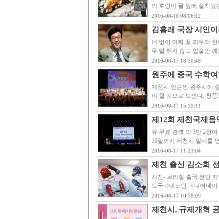
의 호랑이 굴 앞에 설치됐
2016-08-18 08:06:12
김흥래 국장 시인이라
너 없이 어찌 꽃 피우랴 한
무 말 하지 않고 입술만 깨
2016-08-17 18:50:48
원주에 중국 수학여
제천시 인근인 원주시에 
야 할 것으로 보인다. 청
2016-08-17 15:19:11
제12회 제천국제음
유∙무료 관객 약 3만 2천여
16일까지 제천시 일대를 
2016-08-17 11:23:04
제천 출신 김소희 선
사진- 브라질 출국 전인 지
도국가대표팀 미디어데이 
2016-08-17 10:58:09
제천시, 규제개혁 