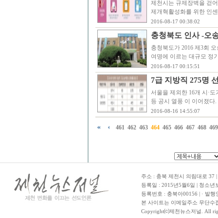
제천시는 규제장벽을 걷어
제개혁활성화를 위한 인센
2016-08-17 00:38:02
충청북도 인사 -
충청북도가 2016 제3회
여명에 이르는 대규모 정기
2016-08-17 00:15:51
7급 지방직 275명 
서울을 제외한 16개 시·도
등 공시 열풍 이 이어졌다.
2016-08-16 14:55:07
461
462
463
464
465
466
467
468
469
주소 : 충북 제천시 의림대로 37 | TE
등록일 : 2015년5월6일 | 청소
등록번호 : 충북아00156 | · 발행
본 사이트는 이메일주소 무단수집
Copyright⒞제천뉴스저널. All righ