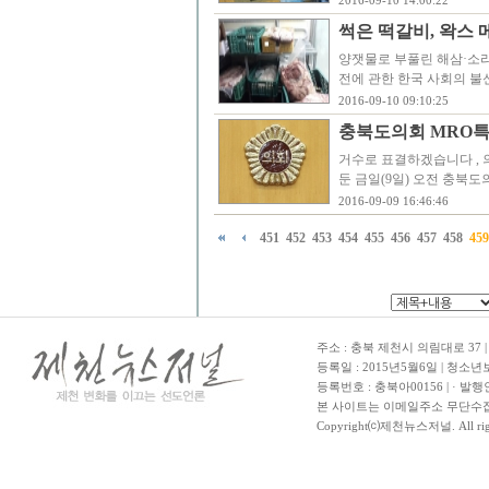
2016-09-10 14:00:22
썩은 떡갈비, 왁스
양잿물로 부풀린 해삼·소라
전에 관한 한국 사회의 불
2016-09-10 09:10:25
충북도의회 MRO특위 
거수로 표결하겠습니다 , 
둔 금일(9일) 오전 충북
2016-09-09 16:46:46
451
452
453
454
455
456
457
458
459
주소 : 충북 제천시 의림대로 37 | TE
등록일 : 2015년5월6일 | 청소
등록번호 : 충북아00156 | · 발행
본 사이트는 이메일주소 무단수집
Copyright⒞제천뉴스저널. All righ