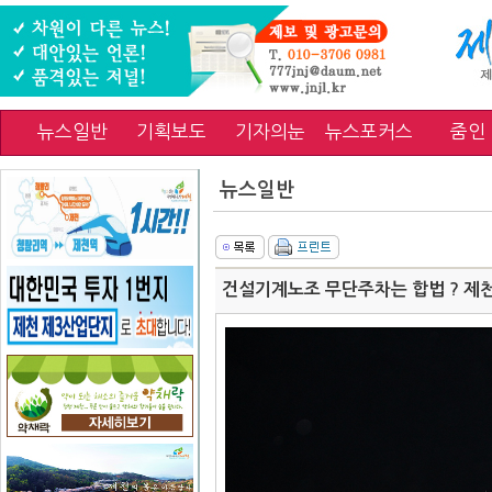
뉴스일반
기획보도
기자의눈
뉴스포커스
줌인
뉴스일반
건설기계노조 무단주차는 합법 ? 제