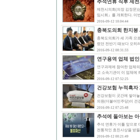
추석연휴 직후 제천
제천시의회(의장 김정문)는
임시회』를 개회한다. 이
2016-09-12 10:04:44
충북도의회 한지붕 
충북도의회가 세 가족 으로
렸던 전반기 때보다 오히려
2016-09-12 08:31:33
연구용역 업체 법인
연구과제에 참여한 업체의
고 소속기관이 이 업체에 
2016-09-12 07:52:25
건강보험 누적흑자 
건강보험이 곳간에 쌓아놓
의원(더불어민주당)이 건
2016-09-12 07:25:48
추석에 돌아보는 아
추석 연휴가 이틀 앞으로 
전통적인 효친사상을 받들
2016-09-12 00:21:49