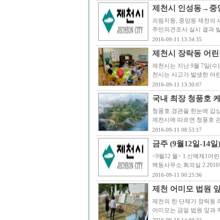
제천시 인성동→중
의림지동, 중앙동 제천의
주민의견조사 실시 결과 발
2016-09-11 13:34:35
제천시 장락동 어린이
제천시는 지난 9월 7일(
천시는 사고가 발생한 어
2016-09-11 13:30:07
국내 최장 청풍호 
청풍호 경관을 한눈에 감상
제천시에 따르면 청풍호 
2016-09-11 08:53:17
금주 (9월12일-14
<9월12 월> 1.신백제1어린이공
백동사무소 회의실 2.2016
2016-09-11 00:25:36
제천 어미모 법원 
제천의 한 단체가 장릭동 
어미모는 금일 법원 앞과 