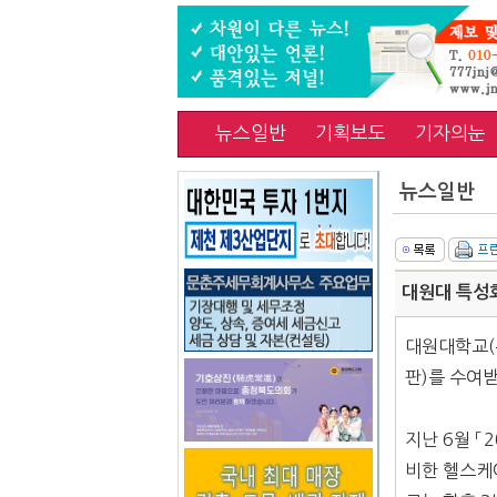
뉴스일반
기획보도
기자의눈
뉴스일반
대원대 특성화
대원대학교(
판)를 수여
지난 6월 「
비한 헬스케