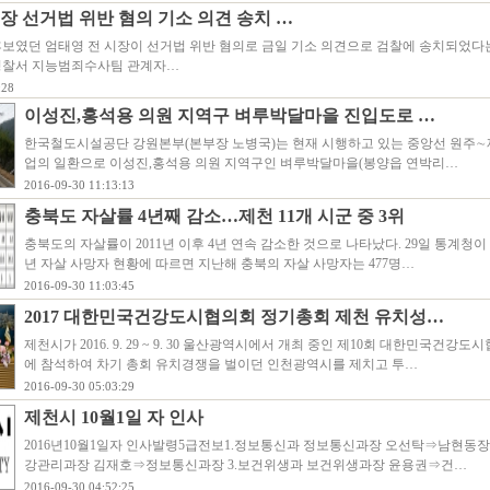
장 선거법 위반 혐의 기소 의견 송치 …
후보였던 엄태영 전 시장이 선거법 위반 혐의로 금일 기소 의견으로 검찰에 송치되었다
경찰서 지능범죄수사팀 관계자…
:28
이성진,홍석용 의원 지역구 벼루박달마을 진입도로 …
한국철도시설공단 강원본부(본부장 노병국)는 현재 시행하고 있는 중앙선 원주
업의 일환으로 이성진,홍석용 의원 지역구인 벼루박달마을(봉양읍 연박리…
2016-09-30 11:13:13
충북도 자살률 4년째 감소…제천 11개 시군 중 3위
충북도의 자살률이 2011년 이후 4년 연속 감소한 것으로 나타났다. 29일 통계청이 
년 자살 사망자 현황에 따르면 지난해 충북의 자살 사망자는 477명…
2016-09-30 11:03:45
2017 대한민국건강도시협의회 정기총회 제천 유치성…
제천시가 2016. 9. 29 ~ 9. 30 울산광역시에서 개최 중인 제10회 대한민국건강
에 참석하여 차기 총회 유치경쟁을 벌이던 인천광역시를 제치고 투…
2016-09-30 05:03:29
제천시 10월1일 자 인사
2016년10월1일자 인사발령5급전보1.정보통신과 정보통신과장 오선탁⇒남현동장 
강관리과장 김재호⇒정보통신과장 3.보건위생과 보건위생과장 윤용권⇒건…
2016-09-30 04:52:25