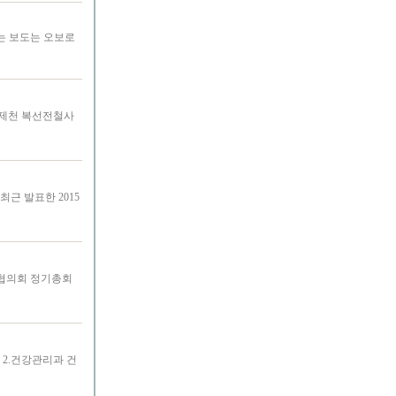
는 보도는 오보로
∼제천 복선전철사
최근 발표한 2015
도시협의회 정기총회
2.건강관리과 건