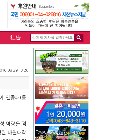
社告
16-08-29 13:26
에 인증패(동
인성 역량을 겸
정된 대원대학