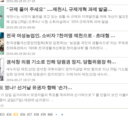
2016-09-28 01:27:18
"규제 풀어 주세요" .....제천시, 규제개혁 과제 발굴…
제천시는 시민이 불편을 겪고 있는 생활 속 규제와 지역발전을 위해 개선이 필요한
해 금일 (28일) 오후4시 시청 소회의실에서 ‘2016 규제개혁 과제 발굴…
2016-09-28 01:09:06
전국 여성농업인, 소비자 7천여명 제천으로 - 초대형 …
한국생활개선중앙연합회(회장 임현옥)는 ‘농업을 국민의 생활속으로’라는 주제로 9월
천체육관에서 ’제6회 전국생활개선회원 한마음대회‘를 개최한다. …
2016-09-28 00:42:26
권석창 의원 기소로 인해 당원권 정지, 당협위원장 하…
새누리당 제천,단양 권석창 국회의원이 정치자금법 위반 혐의로 지난 20일 기소
당헌 당규에 의해 당원권이 정지되었다. 이에 따라 제천,단양 새누리…
2016-09-27 18:57:38
 였나? 선거날 유권자 향해 '손가…
선거 당일 길거리에서 유권자들의 투표를 독려하며 손가락으로 V 를 만들어 보인 더
원이 금일(27일) 재판에 넘겨졌다. …
:15
453
454
455
456
457
458
459
460