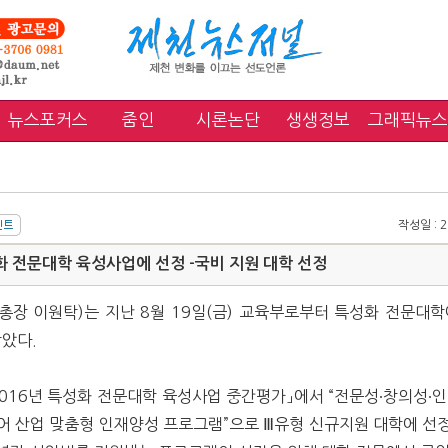
뉴스포커스
줌인
시론논단
생생정보
그래픽뉴스
작성일 : 20
 전문대학 육성사업에 선정 -국비 지원 대학 선정
총장 이원탁)는 지난 8월 19일(금) 교육부로부터 특성화 전문대학
받았다.
2016년 특성화 전문대학 육성사업 중간평가」에서 “전문성∙창의성∙
어 산업 맞춤형 인재양성 프로그램”으로 Ⅲ유형 신규지원 대학에 선