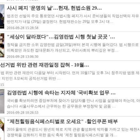
사시 폐지 '운명의 날'…헌재, 헌법소원 29…
법조인 선발의 주요 통로였던 사법시험 폐지가 사시 준비생들의 직업선택의 자유 
반인지가 내일 (29일) 결정된다. 헌법재판소는 29일 오후 2시 대…
2016-09-28 15:28:58
"세상이 달라졌다"…김영란법 시행 첫날 곳곳 '…
청탁을 금지한 소위 김영란법 금일(28일)부터 본격 시행에 들어갔다. 법 시행으
이뤄졌던 과도한 접대문화가 개선되고, 우리사회의 뿌리깊은 부정…
2016-09-28 13:06:30
선거법 위반 관련 재판일정 잡혀 - 10월…
법 위반 관련 재판이 다음달 부터 시작된다. 먼저 10월17일 오후 3시 청주지방 법원
 지인인 A모씨의 공직선거법 위반 …
:15
김영란법 시행에 속타는 지자체 '국비확보 업무 …
국비를 확보하려면 중앙부처에 찾아가 담당자를 만나 사업을 설명해야 하는데, 
습니다 서울사무소에서 근무하는 한 공무원은 부정청탁 및 금품 …
2016-09-28 10:26:53
"제천힐링음식페스티벌로 오세요" -할인쿠폰 배부
2016 올해의 관광도시 원년의 해로 지역 관광 활성화에 박차를 가하고 있는 제천
경쟁력을 강화하기 위한 음식 축제 ‘제천 힐링음식페스티벌’을 개…