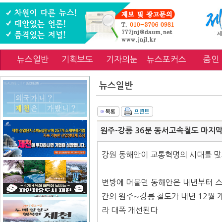
뉴스일반
기획보도
기자의눈
뉴스포커스
줌인
뉴스일반
원주-강릉 36분 동서고속철도 마지막
강원 동해안이 교통혁명의 시대를 맞
변방에 머물던 동해안은 내년부터 스
간의 원주∼강릉 철도가 내년 12월 
라 대폭 개선된다