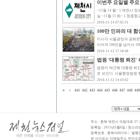
이번주 요일별 주요
<11월 14 월> 1.제천시 정보화
실 <11월 15 화> 1.청풍
2016-11-14 07:02:31
100만 인파의 대 함
이시각 서울광장과 광화문
이어져 100만을 넘어서 1
2016-11-12 17:18:48
법원 '대통령 퇴진'
법원이 박근혜 대통령 퇴진
로 보인다. 서울행정법원 
2016-11-12 14:43:02
441
442
443
444
445
446
447
448
449
주소 : 충북 제천시 의림대로 37 | TE
등록일 : 2015년5월6일 | 청소
등록번호 : 충북아00156 | · 발행
본 사이트는 이메일주소 무단수집