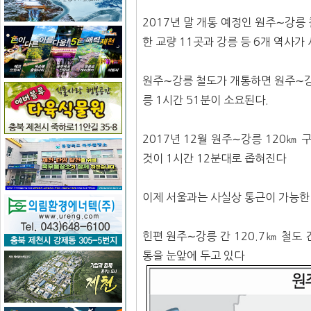
2017년 말 개통 예정인 원주∼강릉
한 교량 11곳과 강릉 등 6개 역사가
원주∼강릉 철도가 개통하면 원주∼강릉
릉 1시간 51분이 소요된다.
2017년 12월 원주∼강릉 120㎞
것이 1시간 12분대로 좁혀진다
이제 서울과는 사실상 통근이 가능한
힌편 원주∼강릉 간 120.7㎞ 철도
통을 눈앞에 두고 있다