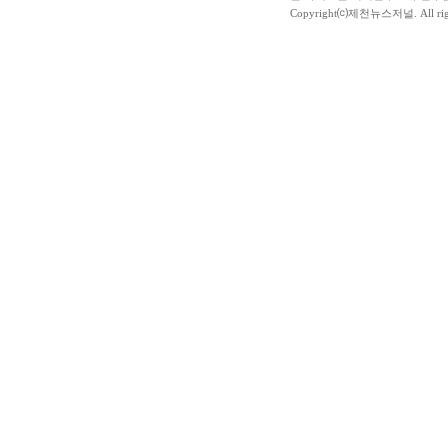
Copyright⒞제천뉴스저널. All righ