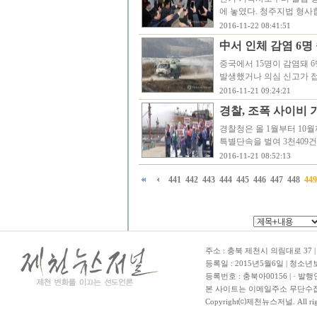
에 놓였다. 청주지법 형사
2016-11-22 08:41:51
中서 인체 감염 6명 
중국에서 15명이 감염돼 
발생했거나 의심 신고가 접
2016-11-21 09:24:21
경찰, 조폭 사이비 
경찰청은 올 1월부터 10
특별단속을 벌여 3천409건
2016-11-21 08:52:13
441
442
443
444
445
446
447
448
449
주소 : 충북 제천시 의림대로 37 | TE
등록일 : 2015년5월6일 | 청소
등록번호 : 충북아00156 | · 발행
본 사이트는 이메일주소 무단수집
Copyright⒞제천뉴스저널. All righ