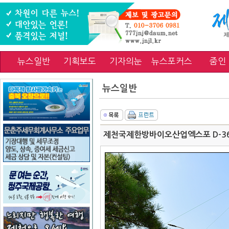
뉴스일반
기획보도
기자의눈
뉴스포커스
줌인
뉴스일반
제천국제한방바이오산업엑스포 D-36