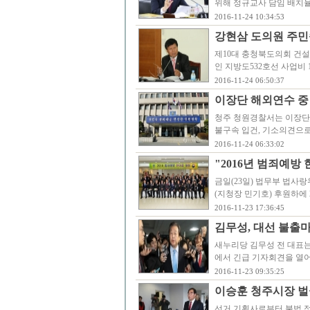
위해 정규교사 담임 배치율 
2016-11-24 10:34:53
강현삼 도의원 주민
제10대 충청북도의회 건설
인 지방도532호선 사업비 1
2016-11-24 06:50:37
이장단 해외연수 중
청주 청원경찰서는 이장단 
불구속 입건, 기소의견으로
2016-11-24 06:33:02
"2016년 범죄예방
금일(23일) 법무부 법
(지청장 민기호) 후원하에
2016-11-23 17:36:45
김무성, 대선 불출마
새누리당 김무성 전 대표는
에서 긴급 기자회견을 열어
2016-11-23 09:35:25
이승훈 청주시장 벌금
선거 기획사로부터 불법 