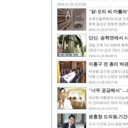
2016-11-29 13:33:06
"닭·오리 씨 마를라
조류인플루엔자(AI)로 인한
충북 음성군 맹동면 용촌
2016-11-29 07:07:32
단신- 송학면에서 
28일 오후 5시 50분께
(운전기사 김모·59)가 
2016-11-29 06:49:21
이홍구 전 총리 박관
박관용 김수한 김형오 강창
대철 신경식 신영균 김덕룡 
2016-11-28 10:17:38
"너무 궁금해서"…
박근혜 대통령과 비선실세
이 인터뷰까지 하며 박 대
2016-11-24 12:47:35
윤홍창 도의원,기간
도내 기간제 교사 담임 배치