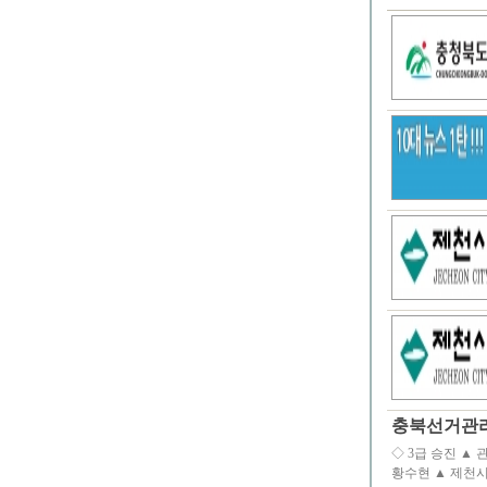
충북선거관리
◇ 3급 승진 ▲
황수현 ▲ 제천