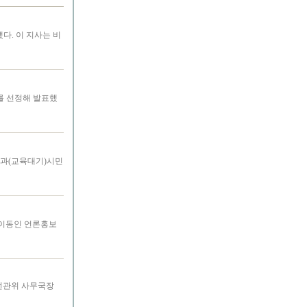
다. 이 지사는 비
스를 선정해 발표했
정과(교육대기)시민
로 이동인 언론홍보
구선관위 사무국장