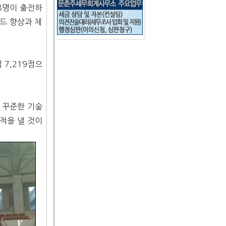
8명이 출전하
드 향상과 체
 7,219점으
 꾸준한 기술
적을 낼 것이