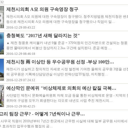
:32
제천시의회 A모 의원 구속영장 청구
제천시의회 A모 의원에 대한 구속영장이 청구됐다. 청주지방법원 제천지청은 변
등으로 제천시의회 A모 의원에 대한 구속영장을 청구했으나 직업이 일…
2016-12-29 09:43:22
충청북도 "2017년 새해 달라지는 것"
▲ 제천 청풍호 케이블카 내년 9월 준공 = 370억원의 민간자본으로 건설되는 청
풍면 물태리에서 비봉산 정상까지 2.3㎞ 구간에 설치된다. 준공 예정 …
2016-12-29 08:46:18
제천시청 兩 이상만 등 우수공무원 선정 -부상 100만…
제천시가 성실하고 창의적인 자세로 시정 발전에 기여한 올해의 공무원 3명을 선정
의 공무원은 기획예산담당관실 이상만 전략산업TF팀장, 자치행정…
2016-12-29 07:24:12
예산깍인 문예위 "비상체제로 의회의 예산 칼질 극복…
사단법인 제천시 문화예술위원회 자체 모금 등을 통한 비상체제로 운영 - 지역의
위하여 구성원 모두가 희생한다는 각오로 내년도 사업 추진 제천시의…
2016-12-29 00:42:25
리 팀장 근무? - 어떻게 7년씩이나 근무…
사무국 직원이 2010년부터 7년간 한곳에서 근무한 사실에 대해 일부 공무원 사이에서
우 효과적인 업무수행과 행정의 공…