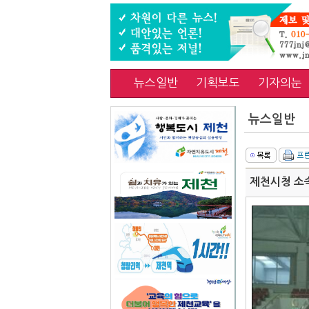
뉴스일반
기획보도
기자의눈
뉴스일반
제천시청 소속