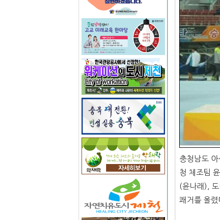
충청남도 아
청 체조팀 
(윤나래), 
쾌거를 올렸