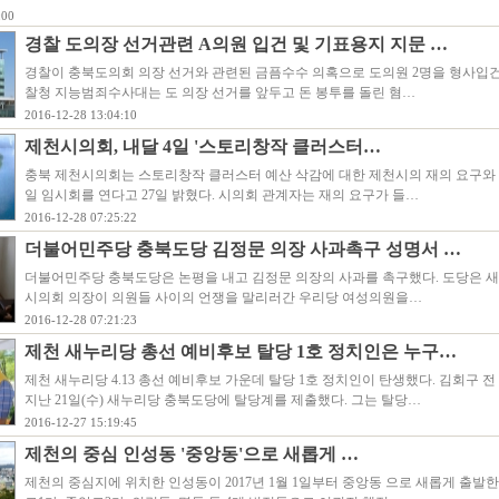
:00
경찰 도의장 선거관련 A의원 입건 및 기표용지 지문 …
경찰이 충북도의회 의장 선거와 관련된 금픔수수 의혹으로 도의원 2명을 형사입
찰청 지능범죄수사대는 도 의장 선거를 앞두고 돈 봉투를 돌린 혐…
2016-12-28 13:04:10
제천시의회, 내달 4일 '스토리창작 클러스터…
충북 제천시의회는 스토리창작 클러스터 예산 삭감에 대한 제천시의 재의 요구와 관련
일 임시회를 연다고 27일 밝혔다. 시의회 관계자는 재의 요구가 들…
2016-12-28 07:25:22
더불어민주당 충북도당 김정문 의장 사과촉구 성명서 …
더불어민주당 충북도당은 논평을 내고 김정문 의장의 사과를 촉구했다. 도당은 
시의회 의장이 의원들 사이의 언쟁을 말리러간 우리당 여성의원을…
2016-12-28 07:21:23
제천 새누리당 총선 예비후보 탈당 1호 정치인은 누구…
제천 새누리당 4.13 총선 예비후보 가운데 탈당 1호 정치인이 탄생했다. 김회구 
지난 21일(수) 새누리당 충북도당에 탈당계를 제출했다. 그는 탈당…
2016-12-27 15:19:45
제천의 중심 인성동 '중앙동'으로 새롭게 …
제천의 중심지에 위치한 인성동이 2017년 1월 1일부터 중앙동 으로 새롭게 출발한