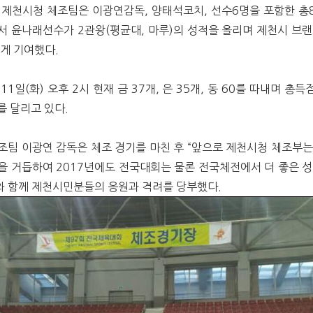
 제천시청 체조팀은 이광연감독, 양태석코치, 선수6명을 포함한 총
서 윤나래선수가 2관왕(평균대, 마루)의 성적을 올리며 제천시 브랜
게 기여했다.
11일(화) 오후 2시 현재 금 37개, 은 35개, 동 60를 따내며 총득점
를 달리고 있다.
조팀 이광연 감독은 체조 경기를 마친 후 “앞으로 제천시청 체조부는
을 거듭하여 2017년에도 전국대회는 물론 전국체전에서 더 좋은 성
오와 함께 제천시민분들의 응원과 격려를 당부했다.