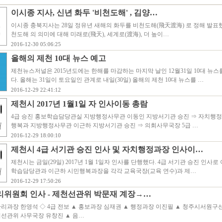
이시종 지사, 신년 화두 '비천도해' , 김양…
이시종 충북지사는 28일 정유년 새해의 화두를 비천도해(飛天渡海) 로 정해 발표했
천도해 의 의미에 대해 미래로(飛天), 세계로(渡海), 더 높이…
2016-12-30 05:06:25
올해의 제천 10대 뉴스 예고
제천뉴스저널은 2015년도에는 한해를 마감하는 마지막 날인 12월31일 10대 뉴
다. 올해는 31일이 토요일인 관계로 내일(30일) 올해의 제천 10대 뉴스를 …
2016-12-29 22:41:12
제천시 2017년 1월1일 자 인사이동 총람
4급 승진 홍보학습담당관실 지방행정사무관 이동인 지방서기관 승진 ⇒ 자치행
행복과 지방행정사무관 이근하 지방서기관 승진 ⇒ 의회사무국장 5급 …
2016-12-29 18:00:10
제천시 4급 서기관 승진 인사 및 자치행정과장 인사이…
제천시는 금일(29일) 2017년 1월 1일자 인사를 단행했다. 4급 서기관 승진 인사
학습담당관과 이근하 시민행복과장을 각각 교육국장(교육 연수)과 제…
2016-12-29 17:50:26
위원회 인사 - 제천선관위 박문재 계장→…
 관리과장 한영석 ◇ 4급 전보 ▲ 홍보과장 심재권 ▲ 행정과장 이진필 ▲ 청주시서원
시선관위 사무국장 유창진 ▲ 음…