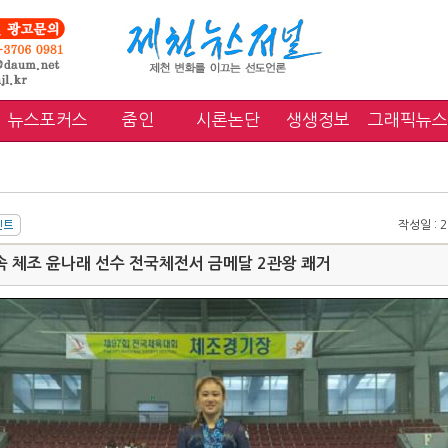
뉴스포커스
줌인
시론논단
생생정보
그래픽뉴스
작성일 : 20
 체조 윤나래 선수 전국체전서 금메달 2관왕 쾌거