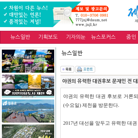
뉴스일반
기획보도
기자의눈
뉴스포커스
줌인
뉴스일반
야권의 유력한 대권후보 문재인 전 대
야권의 유력한 대권 후보로 거론되
(수요일) 제천을 방문한다.
2017년 대선을 앞두고 유력한 대