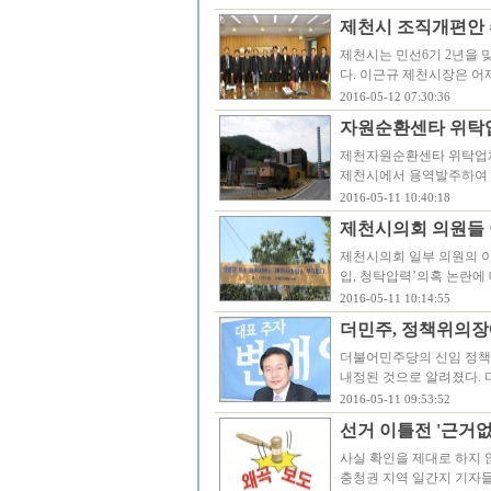
제천시 조직개편안
제천시는 민선6기 2년을 
다. 이근규 제천시장은 어
2016-05-12 07:30:36
자원순환센타 위탁업
제천자원순환센타 위탁업
제천시에서 용역발주하여
2016-05-11 10:40:18
제천시의회 의원들 
제천시의회 일부 의원의 이
입, 청탁압력’의혹 논란에
2016-05-11 10:14:55
더민주, 정책위의장
더불어민주당의 신임 정책위의
내정된 것으로 알려졌다.
2016-05-11 09:53:52
선거 이틀전 '근거
사실 확인을 제대로 하지 
충청권 지역 일간지 기자들