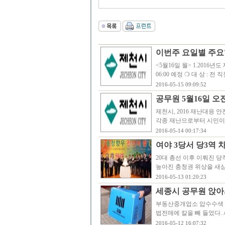
이번주 요일별 주요
<5월16일 월> 1.2016년
06:00 예정 ❍ 대 상 : 전
2016-05-15 09:09:52
공무원 5월16일 오전
제천시, 2016 재난대응 
각종 재난으로부터 시민이 
2016-05-14 00:17:34
여야 3당서 당3역 
20대 총선 이후 이뤄진 
높아진 충청권 위상을 새
2016-05-13 01:20:23
세종시 공무원 앉아
부동산중개업소 압수수색 거
법전매에 칼을 빼 들었다.
2016-05-12 16:07:32