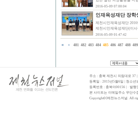
있는 열린 의정활동을 지향
2016-05-09 07:00:04
인재육성재단 장학생 
제천시인재육성재단 2016년도
제천시인재육성재단(이사장 
2016-05-09 01:47:42
481
482
483
484
485
486
487
488
489
주소 : 충북 제천시 의림대로 37 | TE
등록일 : 2015년5월6일 | 청소
등록번호 : 충북아00156 | · 발행
본 사이트는 이메일주소 무단수집
Copyright⒞제천뉴스저널. All righ