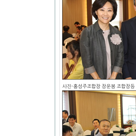
사진-홍성주조합장 장운봉 조합장등