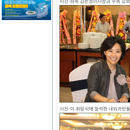
사진-좌측 김은정이사장과 우측 김
사진-이.취임식에 참석한 내외귀빈