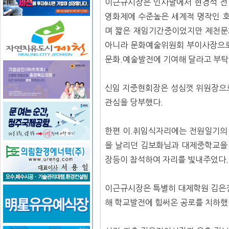
이근규시장은 인사말에서 현경석 전
영화제에 수준높은 세계적 명작인 
며 짧은 재임기간중이었지만 제천문
아니라 문화예술위원회 부이사장으로
문화.예술발전에 기여해 달라고 부탁
신임 지중현회장은 성심껏 위원장으로
관심을 당부했다.
한편 이.취임식자리에는 전원일기의
을 날리던 김보화님과 대제중학교을
장등이 참석하여 자리를 빛내주었다.
이근규시장은 특별히 대제학원 김은정
해 학교발전에 힘써온 공로를 치하했