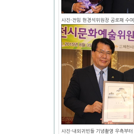
사진-전임 현경석위원장 공로패 수여
사진-내외귀빈들 기념촬영 우측부터