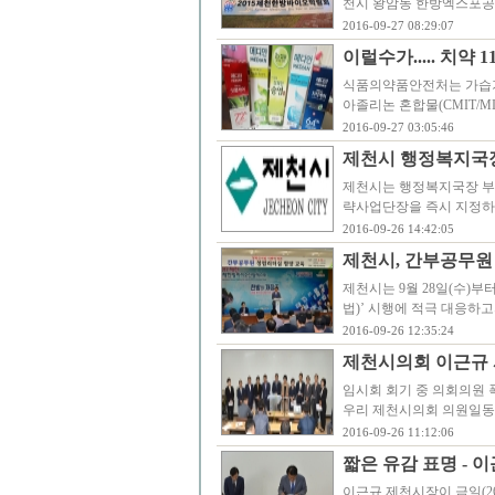
천시 왕암동 한방엑스포공
2016-09-27 08:29:07
이럴수가..... 치약
식품의약품안전처는 가습
아졸리논 혼합물(CMIT/M
2016-09-27 03:05:46
제천시 행정복지국
제천시는 행정복지국장 부
략사업단장을 즉시 지정하고
2016-09-26 14:42:05
제천시, 간부공무원 
제천시는 9월 28일(수)부
법)’ 시행에 적극 대응하고자
2016-09-26 12:35:24
제천시의회 이근규 
임시회 회기 중 의회의원 
우리 제천시의회 의원일동은
2016-09-26 11:12:06
짧은 유감 표명 - 
이근규 제천시장이 금일(2