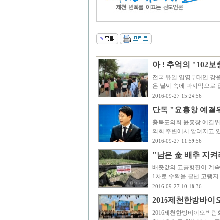
아 ! 추억의 "102
전국 유일 입영부대인 강원도
은 날씨 속에 마지막으로 
2016-09-27 15:24:56
단독 "윤홍창 예결위
충북도의회 윤홍창 예결위
의회 주변에서 알려지고 있
2016-09-27 11:59:56
"남은 金 배추 지
배춧값의 고공행진이 계속
1차로 수확을 끝낸 고랭지
2016-09-27 10:18:36
2016제천한방바이오
2016제천한방바이오박람회’가