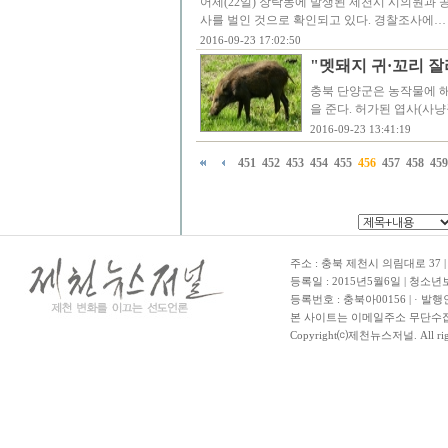
어제(22일) 장락동에 발생된 제천시 시의원과 
사를 벌인 것으로 확인되고 있다. 경찰조사에…
2016-09-23 17:02:50
"멧돼지 귀·꼬리 
충북 단양군은 농작물에 해
을 준다. 허가된 엽사(사
2016-09-23 13:41:19
451
452
453
454
455
456
457
458
459
주소 : 충북 제천시 의림대로 37 | TE
등록일 : 2015년5월6일 | 청소
등록번호 : 충북아00156 | · 발행
본 사이트는 이메일주소 무단수집
Copyright⒞제천뉴스저널. All righ