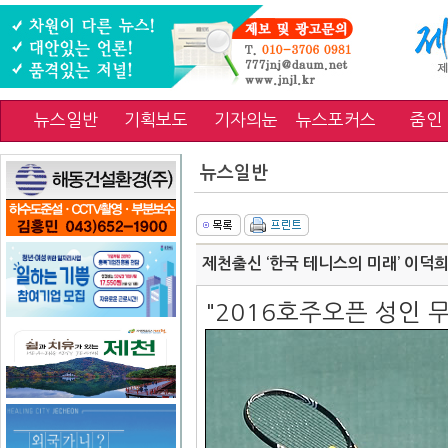
뉴스일반
기획보도
기자의눈
뉴스포커스
줌인
뉴스일반
제천출신 ‘한국 테니스의 미래’ 이덕희
"2016호주오픈 성인 