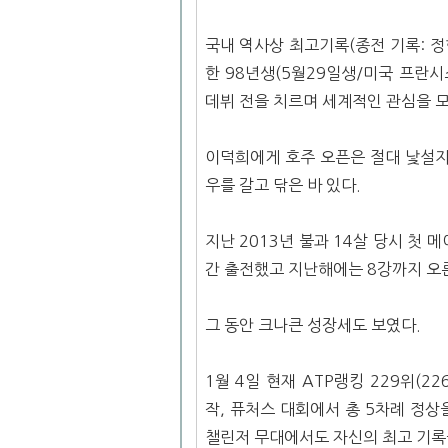
국내 역사상 최고기록(종전 기록: 정현
한 98년생(5월29일생/미국 프란시
데뷔 전을 치르며 세계적인 관심을 모
이덕희에게 호주 오픈은 절대 낯설지
우를 갈고 닦은 바 있다.
지난 2013년 불과 14살 당시 첫 
간 출전했고 지난해에는 8강까지 오른
그 동안 크나큰 성장세도 보였다.
1월 4일 현재 ATP랭킹 229위(2
작, 퓨처스 대회에서 총 5차례 정상
챌린저 무대에서도 자신의 최고 기록