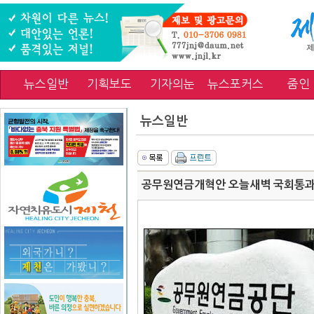
뉴스일반
기획보도
기자의눈
뉴스포커스
줌인
뉴스일반
공무원연금개혁안 오늘새벽 국회통과