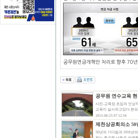
공무원연금개혁안 처리로 향후 70년 
공무원 연수교육 현
사진-교육장 초입의 인상
교육이 실시되고있다.본보
2015-06-25 07:12:34
제천상공회의소 50
50년의 기다림과 10여년
하는 촉구문 낭독은 숙연