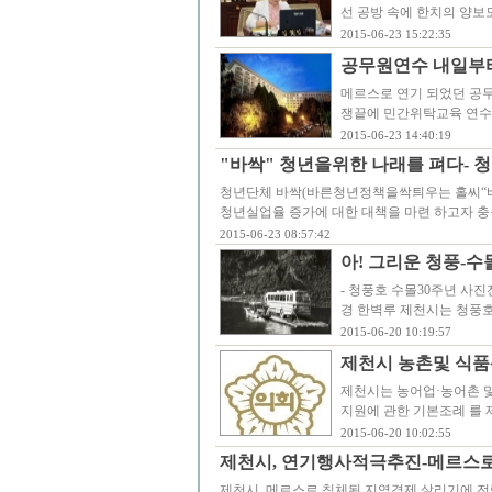
선 공방 속에 한치의 양보
2015-06-23 15:22:35
공무원연수 내일부
메르스로 연기 되었던 공무
쟁끝에 민간위탁교육 연수
2015-06-23 14:40:19
"바싹" 청년을위한 나래를 펴다- 
청년단체 바싹(바른청년정책을싹틔우는 홀씨“바
청년실업율 증가에 대한 대책을 마련 하고자 
2015-06-23 08:57:42
아! 그리운 청풍-수
- 청풍호 수몰30주년 사
경 한벽루 제천시는 청풍호
2015-06-20 10:19:57
제천시 농촌및 식품
제천시는 농어업·농어촌 및
지원에 관한 기본조례 를
2015-06-20 10:02:55
제천시, 연기행사적극추진-메르스로
제천시, 메르스로 침체된 지역경제 살리기에 전