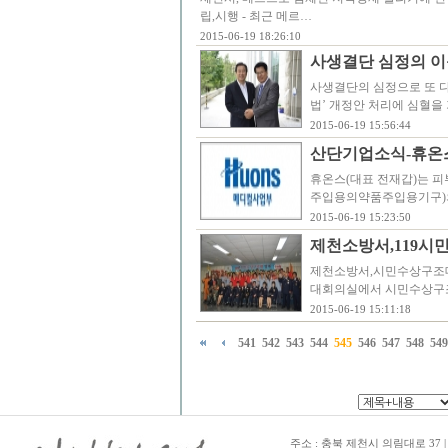
립,시행 - 최근 메르…
2015-06-19 18:26:10
사생결단 심정의 
사생결단의 심정으로 또 다
법’ 개정안 처리에 심혈을
2015-06-19 15:56:44
산단기업소식-휴온
휴온스(대표 전재갑)는 피
주입용의약품주입용기구)의 
2015-06-19 15:23:50
제천소방서 ,119 시
제천소방서,시민수상구조대 
대회의실에서 시민수상구조
2015-06-19 15:11:18
541
542
543
544
545
546
547
548
549
주소 : 충북 제천시 의림대로 37 | TE