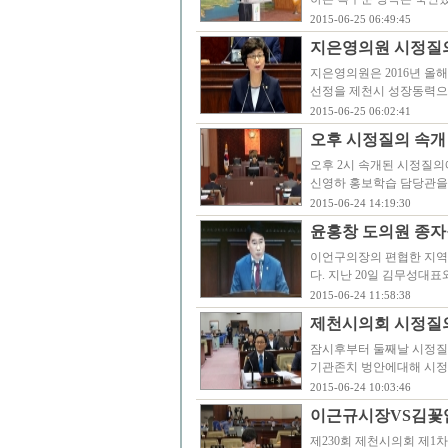
2015-06-25 06:49:45
지은영의원 시정질의-
지은영의원은 2016년 올
선정을 제천시 성장동력으
2015-06-25 06:02:41
오후 시정질의 속개
오후 2시 속개된 시정질
신영하 홍보학습 담당관을
2015-06-24 14:19:30
윤홍창 도의원 종
이언구의장의 편협한 지역
다. 지난 20일 김무성대표
2015-06-24 11:58:38
제천시의회 시정질의
잠시후부터 둘째날 시정질
기관존치 벙안에대해 시정
2015-06-24 10:03:46
이근규시장VS김꽃
제230회 제천시의회 제1