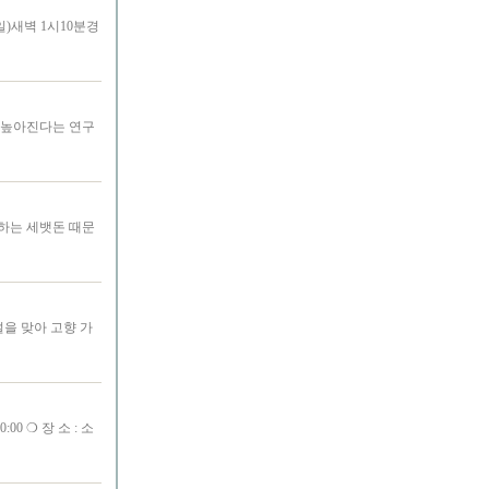
)새벽 1시10분경
 높아진다는 연구
하는 세뱃돈 때문
설을 맞아 고향 가
:00 ❍ 장 소 : 소