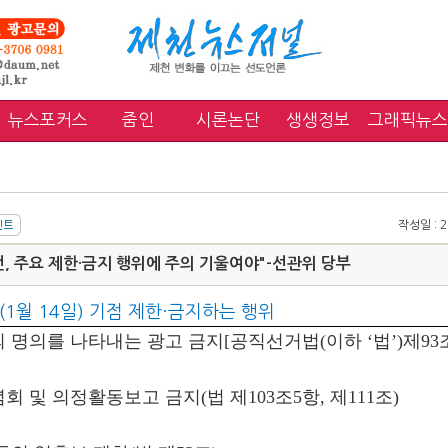
뉴스포커스
줌인
시론논단
생생정보
그래픽뉴스
작성일 : 20
전, 주요 제한·금지 행위에 주의 기울여야"-선관위 당부
(1월 14일) 기점 제한·금지하는 행위
 명의를 나타내는 광고 금지[공직선거법(이하 ‘법’)제93
회 및 의정활동보고 금지(법 제103조5항, 제111조)