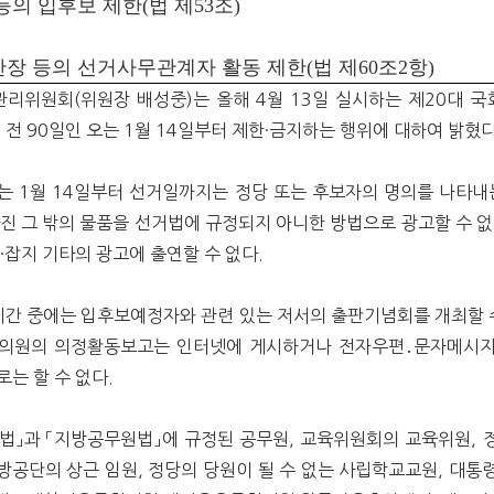
등의 입후보 제한(법 제53조)
반장 등의 선거사무관계자 활동 제한(법 제60조2항)
리위원회(위원장 배성중)는 올해 4월 13일 실시하는 제20대 
 전 90일인 오는 1월 14일부터 제한·금지하는 행위에 대하여 밝혔다
는 1월 14일부터 선거일까지는 정당 또는 후보자의 명의를 나타내는
사진 그 밖의 물품을 선거법에 규정되지 아니한 방법으로 광고할 수 없
·잡지 기타의 광고에 출연할 수 없다.
 기간 중에는 입후보예정자와 관련 있는 저서의 출판기념회를 개최할 수
의원의 의정활동보고는 인터넷에 게시하거나 전자우편․문자메시
는 할 수 없다.
법」과 「지방공무원법」에 규정된 공무원, 교육위원회의 교육위원, 
방공단의 상근 임원, 정당의 당원이 될 수 없는 사립학교교원, 대통