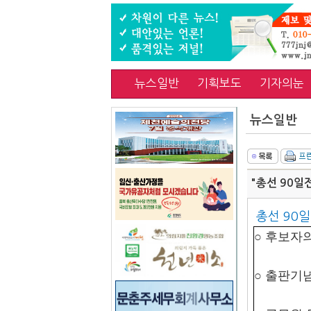
뉴스일반
기획보도
기자의눈
뉴스일반
"총선 90일
총선 90일
○ 후보자의
○ 출판기념