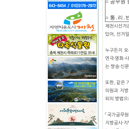
○ 공무원 
○ 통․리․
제천시선거관
있어, 선거일
누구든지 오
연극·영화·
는 방송·신문
또한, 같은
의원과 지방
외의 방법으로
「국가공무원
지방공사·지