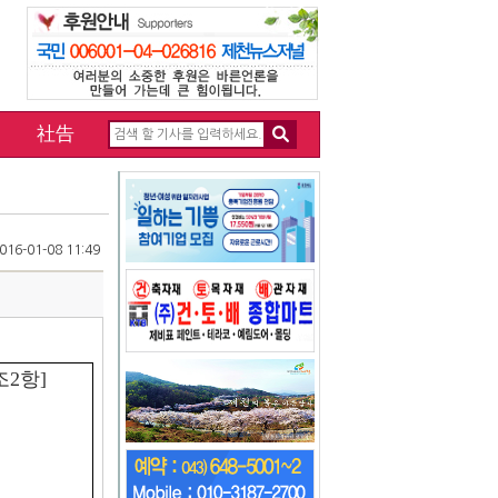
社告
16-01-08 11:49
조2항]