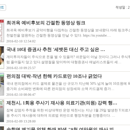
작성일 : 20
최귀옥 예비후보의 간절한 동영상 링크
최귀옥 예비후보가 공약이행을 다짐하는 간절한 동영상을 보내왔다.아래 링크주
천발전을 염원하는 간절한 동영상을 만날 수 있다. https://m.youtube.…
2016-02-10 12:54:02
국내 10대 증권사 추천 '세뱃돈 대신 주고 싶은 …
개미투자자들이 주식으로 돈을 벌 수 있을까? 쉬운일이 아닐 것이다.그러나 주식
럼 줄어들지 않고 있다.설명절을 맞이하여 대형증권사 애널리스트들이 세…
2016-02-10 09:25:57
편의점 대박-작년 한해 카드로만 10조나 긁었다
국내 편의점에서 카드 결제로 물건을 산 규모가 지난해 50% 넘게 늘며 10조원에 육
증가와 소비패턴 변화에 따른 편의점의 성장세와 소액 카드결제 증가…
2016-02-10 08:06:47
제천시, 1회용 주사기 재사용 의료기관(의원) 강력 행…
잠복 감염자 추적을 위한 비상대책반 운영 제천시는 지난 1월 29일 발생한 Y의료기
용 주사기 재사용에 대하여 의료법 위반으로 행정처분을 진행중이다. …
2016-02-09 13:28:00
송학면 폐기물 업체 화재 발생-"9천 여만원의 재산 피…