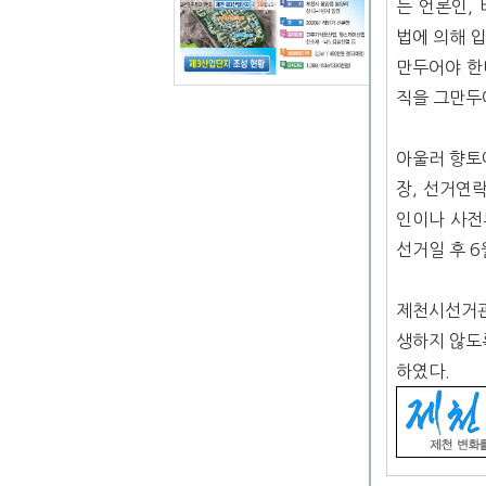
는 언론인,
법에 의해 입
만두어야 한
직을 그만두어
아울러 향토
장, 선거연
인이나 사전
선거일 후 
제천시선거관
생하지 않도록
하였다.