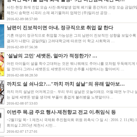
사진-현장 화재 진압 모습 사진-화재발생 업체 폐기물 중간처리 과정 모습 금일(9일
제천시 송학면 시곡리 소재 폐기물처리 업체인 (주)밀리션 공장…
2016-02-09 08:57:00
남편이 진보적이면 아내, 정규직으로 취업 잘 한다
기혼 여성이 정규직으로 취업할 가능성은 그의 남편이 진보적인 성향을 보일수록
결과가 나왔다. 금일(9일) 고려대학교에 따르면 이 학교 사회학과 …
2016-02-09 07:56:38
'설날의 고민' 세뱃돈, 얼마가 적정한가? …
어린 아이들이 설을 학수고대하는 것은 뭐니뭐해도 주머니를 모처럼 두둑해지게 
일 것이다.그러나 세뱃돈도 세뱃돈이지만 손주를 사랑하시는 할아버지 …
2016-02-08 08:28:50
까치도 설 쇠나요?…"까치 까치 설날"의 유래 알아보…
까치 까치 설날은 어저께고요~. 우리 우리 설날은 오늘이래요. 어릴 때면 누구나 
는 길에 세뱃돈 받을 생각에 부풀어 흥겹게 불러봤을 노랫말이다…
2016-02-08 07:53:03
이번주 목.금 주요 행사-제천향교 전교 이.취임식 등
<2월11일 목> 1.제천시 국제화 추진협의회 위원 위촉식 ❍ 일 시 : 2016. 2. 11.(목) 10
회의실 2.2015년 제천시 시민…
2016-02-07 17:27:01