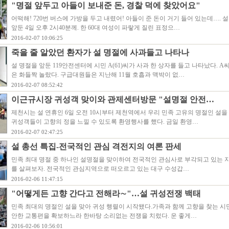
"명절 앞두고 아들이 보내준 돈, 경찰 덕에 찾았어요"
어떡해! 720번 버스에 가방을 두고 내렸어! 아들이 준 돈이 거기 들어 있는데…. 
앞둔 4일 오후 2시40분께. 한 60대 여성이 파랗게 질린 표정으…
2016-02-07 10:06:25
죽을 줄 알았던 환자가 설 명절에 사과들고 나타나
설 명절을 앞둔 119안전센터에 시민 A(61)씨가 사과 한 상자를 들고 나타났다. 
은 화들짝 놀랐다. 구급대원들은 지난해 11월 호흡과 맥박이 없…
2016-02-07 08:52:42
이근규시장 귀성객 맞이와 관제센터방문 "설명절 안전…
제천시는 설 연휴인 6일 오전 10시부터 제천역에서 우리 민족 고유의 명절인 설을
귀성객들이 고향의 정을 느낄 수 있도록 환영행사를 했다. 금일 환영…
2016-02-07 02:47:25
설 총선 특집-전국적인 관심 격전지의 여론 판세
민족 최대 명절 중 하나인 설명절을 맞이하여 전국적인 관심사로 부각되고 있는 
를 살펴보자. 전국적인 관심지역으로 떠오르고 있는 대구 수성갑…
2016-02-06 11:47:15
"어떻게든 고향 간다고 전해라∼"…설 귀성전쟁 백태
민족 최대의 명절인 설을 맞아 귀성 행렬이 시작됐다.가족과 함께 고향을 찾는 시
안한 교통편을 확보하느라 한바탕 소리없는 전쟁을 치렀다. 운 좋게…
2016-02-06 10:56:01