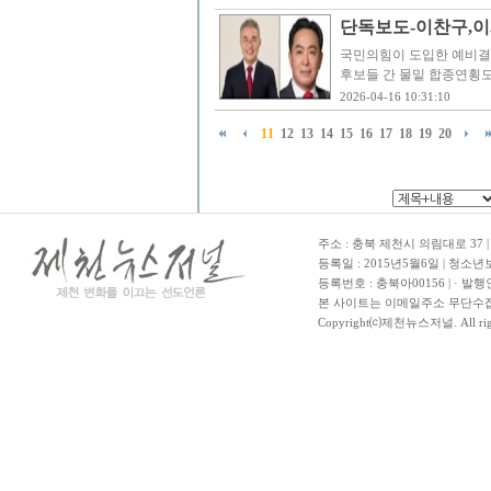
단독보도-이찬구,이
국민의힘이 도입한 예비결
후보들 간 물밑 합종연횡도
2026-04-16 10:31:10
11
12
13
14
15
16
17
18
19
20
주소 : 충북 제천시 의림대로 37 | TE
등록일 : 2015년5월6일 | 청소
등록번호 : 충북아00156 | · 발행
본 사이트는 이메일주소 무단수집
Copyright⒞제천뉴스저널. All righ