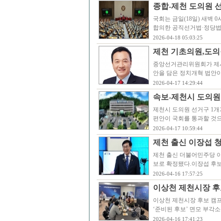
종합-제천 도의원 
국회는 금일(18일) 새벽
합의한 공직선거법·정당법
2026-04-18 05:03:25
제천 기초의원,도의원
중앙선거관리위원회가 제시한
안을 담은 정치개혁 법안이
2026-04-17 14:29:44
속보-제천시 도의원 
제천시 도의원 선거구 1개
편안이 국회를 통과할 것으
2026-04-17 10:59:44
제천 출신 이장섭 
제천 출신 더불어민주당 이
보로 확정됐다.이장섭 후
2026-04-16 17:57:25
이상천 제천시장 후보
이상천 제천시장 후보 캠프
‘준비된 후보’ 면모 부각
2026-04-16 17:41:23