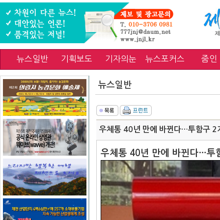
뉴스일반
기획보도
기자의눈
뉴스포커스
줌인
뉴스일반
우체통 40년 만에 바뀐다…투함구 2
우체통 40년 만에 바뀐다…투