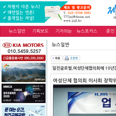
뉴스일반
기획보도
기자의눈
뉴스포커스
줌인
뉴스일반
일진글로벌,여성단체협의회에 10년간
여성단체 협의회 이사회 장학위