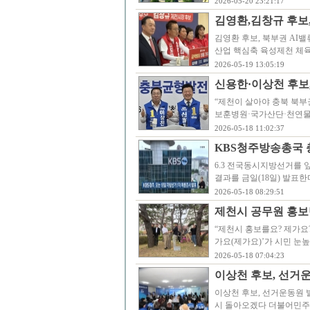
2026-05-20 23:21:17
김영환,김창규 후보,
김영환 후보, 북부권 AI
산업 핵심축 육성제천 체
2026-05-19 13:05:19
신용한·이상천 후보
“제천이 살아야 충북 북부
보훈병원·국가산단·천연물 
2026-05-18 11:02:37
KBS청주방송총국 
6.3 전국동시지방선거를 
결과를 금일(18일) 발표한
2026-05-18 08:29:51
제천시 공무원 홍보단
“제천시 홍보를요? 제가요
가요(제가요)’가 시민 눈
2026-05-18 07:04:23
이상천 후보, 선거운
이상천 후보, 선거운동원 
시 돌아오겠다 더불어민주당 