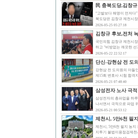
民 충북도당,김창규 
“고발보다 해명이 먼저다”
북도당은 김창규 제천시장
2026-05-25 05:27:18
김창규 후보,전처 
국민의힘 김창규 제천시장 
하고 “비방없는 깨끗한 
2026-05-22 22:52:17
단신-강현삼 전 도의
강현삼 전 도의원의 아들인
제15회 변호사 시험 합격자
2026-05-21 07:48:40
삼성전자 노사 극적
삼성전자의 총파업을 하루
나서면서 극적으로 파업 위
2026-05-21 00:53:12
제천시, 5만6천 필
제천시, 5만6천 필지 농지
지투기 불법이용점검제천시