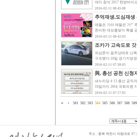
데미 참석 2017 한방바
2016-02-11 08:45:08
추억재생,도심재생 
애들은 가라 애들은 가!”
준비한 대보름맞이 특별 공
2016-02-11 08:42:03
조카가 고속도로 갓
외삼촌이 음주상태로 난폭
구조됐다.10일 경기지방경
2016-02-11 07:58:03
與, 총선 공천 신청
새누리당 4·13 총선 공
16일까지 20대 국회의원
2016-02-11 07:17:05
501
502
503
504
505
506
507
508
509
주소 : 충북 제천시 의림대로 37 | TE