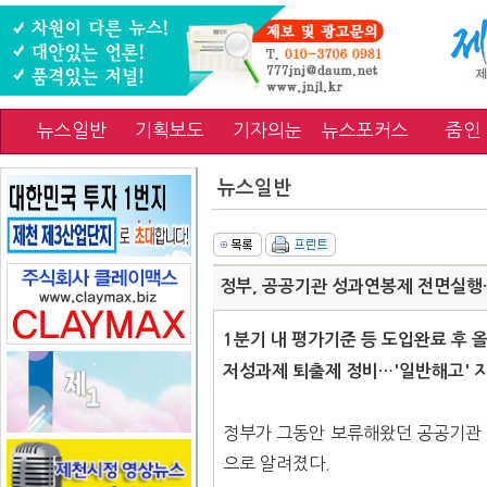
뉴스일반
기획보도
기자의눈
뉴스포커스
줌인
뉴스일반
정부, 공공기관 성과연봉제 전면실행…
1분기 내 평가기준 등 도입완료 후 
저성과제 퇴출제 정비…'일반해고' 
정부가 그동안 보류해왔던 공공기관 
으로 알려졌다.