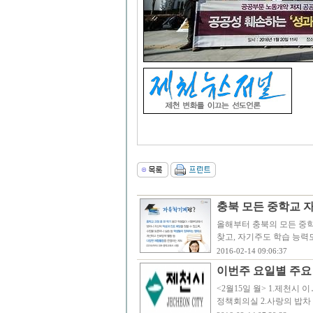
충북 모든 중학교 
올해부터 충북의 모든 중학
찾고, 자기주도 학습 능력
2016-02-14 09:06:37
이번주 요일별 주요
<2월15일 월> 1.제천시 이․통
정책회의실 2.사랑의 밥차