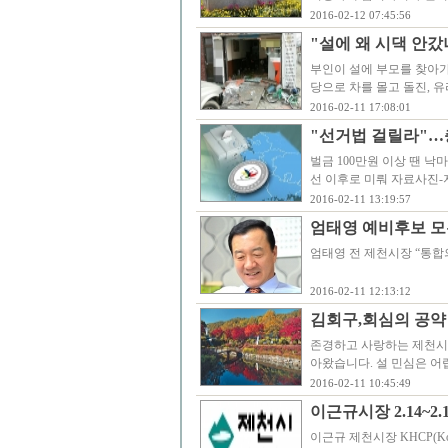
2016-02-12 07:45:56
"설에 왜 시댁 안갔나
부인이 설에 부모를 찾아가
당으로 차를 몰고 돌진, 
2016-02-11 17:08:01
"선거법 걸릴라"…
벌금 100만원 이상 땐 낙
선 이후로 미뤄 자료사진
2016-02-11 13:19:57
엄태영 예비후보 모
엄태영 전 제천시장 “ 통합
2016-02-11 12:13:12
김회구,회심의 공약
존경하고 사랑하는 제천시민
아왔습니다. 설 민심은 어
2016-02-11 10:45:49
이근규시장 2.14~2
이근규 제천시장 KHCP(Kore