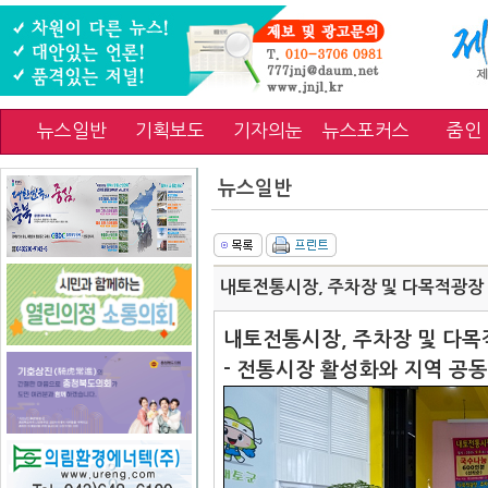
뉴스일반
기획보도
기자의눈
뉴스포커스
줌인
뉴스일반
내토전통시장, 주차장 및 다목적광장
내토전통시장, 주차장 및 다목
- 전통시장 활성화와 지역 공동