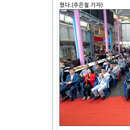
혔다.(주은철 기자)