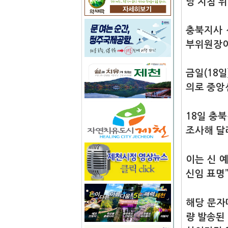
당 지침 위
충북지사 
부위원장이
금일(18
의로 중앙
18일 충
조사해 달
이는 신 
신임 표명
해당 문자
량 발송된