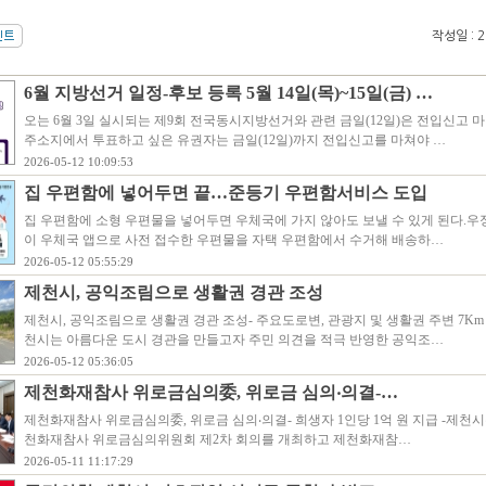
작성일 : 20
6월 지방선거 일정-후보 등록 5월 14일(목)~15일(금) …
오는 6월 3일 실시되는 제9회 전국동시지방선거와 관련 금일(12일)은 전입신고
주소지에서 투표하고 싶은 유권자는 금일(12일)까지 전입신고를 마쳐야 …
2026-05-12 10:09:53
집 우편함에 넣어두면 끝…준등기 우편함서비스 도입
집 우편함에 소형 우편물을 넣어두면 우체국에 가지 않아도 보낼 수 있게 된다.
이 우체국 앱으로 사전 접수한 우편물을 자택 우편함에서 수거해 배송하…
2026-05-12 05:55:29
제천시, 공익조림으로 생활권 경관 조성
제천시, 공익조림으로 생활권 경관 조성- 주요도로변, 관광지 및 생활권 주변 7Km 7,
천시는 아름다운 도시 경관을 만들고자 주민 의견을 적극 반영한 공익조…
2026-05-12 05:36:05
제천화재참사 위로금심의委, 위로금 심의‧의결-…
제천화재참사 위로금심의委, 위로금 심의‧의결- 희생자 1인당 1억 원 지급 -제천시는
천화재참사 위로금심의위원회 제2차 회의를 개최하고 제천화재참…
2026-05-11 11:17:29