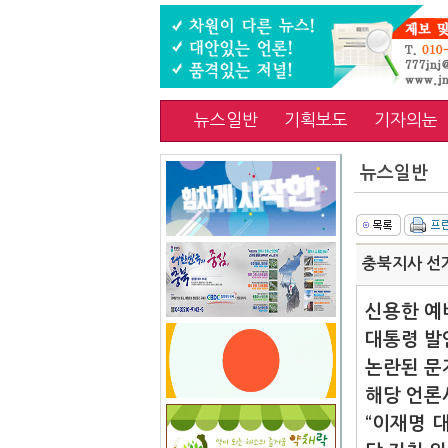
뉴스일반
기획보도
기자의눈
뉴스일반
충북지사 선
신용한 예
대통령 발언
논란된 문
해당 언론
“이재명 