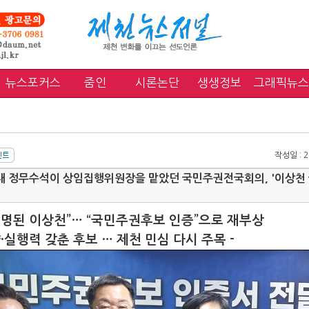
뉴스포커스
줌인
시론논단
생생정보
그래픽뉴스
작성일 : 20
대 정무수석이 상임집행위원장을 맡았던 국민주권전국회의, '이상천
증명된 이상천”… “국민주권후보 인증”으로 재부상
·실행력 갖춘 후보 … 제천 민심 다시 주목 -