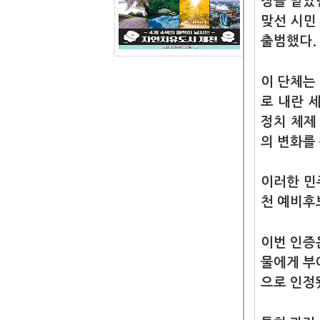
장을 맡았
맞선 시민 
출범했다.
이 단체는
로
내란 세
정치 체제
의 변화를
이러한 민
천 예비후
이번 인증
물에게 부
으로 인정