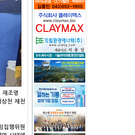
십 재조명
이상천 제천
상임집행위원