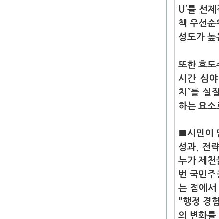
U’를 선
책 우선순
성도가 높
또한 효도
시간 심야
치”를 실
하는 요소
■시민이 
성과, 전
누가 제천
번 국민주
는 점에서
"행정 경
의 변화를