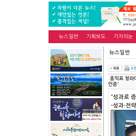
뉴스일반
기획보도
기자의눈
뉴스일반
홍익표 청와
인증'
“성과로 
-성과·전략