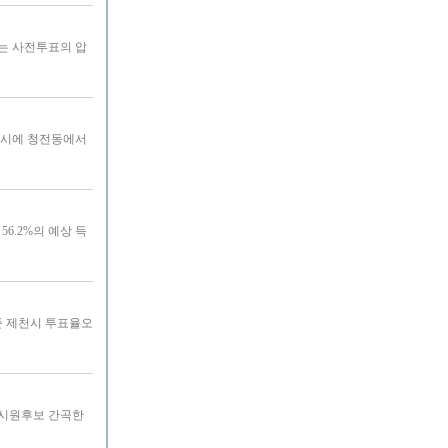
는 사전투표의 압
동시에 청전동에서
6.2%의 예상 득
기준 제천시 투표율오
도시원후보 간곡한