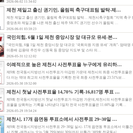
2026-06-02 11:34:02
제천 제일고 출신 권기민, 올림픽 축구대표팀 발탁-제…
제천 제일고 출신 권기민, 올림픽 축구대표팀 발탁… 제천시축구협회 “지역 축구
중앙초와 제일고를 나온 제천 출신 제주 SK FC 권기민 선수가 올림픽 …
2026-06-01 03:59:23
국민의힘, 6월 1일 제천 중앙시장 앞 대규모 유세-본…
“국민의힘, 6월 1일 제천 중앙시장 앞 대규모 ‘국회의원 지원 유세’ 개최”- 엄태영 
이종배·김용태·주진우·신동욱 등 중앙당 지도부 및 스타 의…
2026-05-31 12:12:02
이례적으로 높은 제천시 사전투표율 누구에게 유리하…
제9회 전국동시지방선거 사전투표가 마감된 가운데 제천시의 최종 사전투표율은 2
다.이는 역대 최고의 사전투표율을 기록한 전국 최종 사전투표율 23.51%보…
2026-05-30 19:52:00
제천시 첫날 사전투표율 14,70% 기록-16,817명 투표 …
제9회 전국동시지방선거 첫날 사전투표가 마감된 가운데,제천시의 사전투표율은 
표율을 상회하는 기록을 나타냈다.1일차 전국 사전투표율은 11.60%을 기록…
2026-05-29 19:54:24
제천시, 17개 읍면동 투표소에서 사전투표 29~30일 …
제9회 전국동시지방선거 사전투표 29~30일 실시- 17개 읍면동 투표소에서 이틀간 
시 진행 -제천시는 오는 5월 29일부터 30일까지 이틀간 ‘제9회 전국동시…