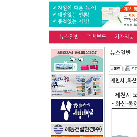
뉴스일반
기획보도
기자의눈
뉴스일반
제천시 ,화산
제천시 
- 화산·동