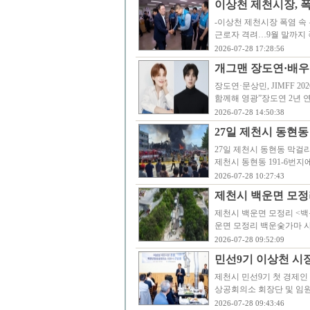
이상천 제천시장, 
-이상천 제천시장 폭염 속
근로자 격려…9월 말까지
2026-07-28 17:28:56
개그맨 장도연·배우 문
장도연·문상민, JIMFF 
함께해 영광”장도연 2년 
2026-07-28 14:50:38
27일 제천시 동현
27일 제천시 동현동 막걸
제천시 동현동 191-6번
2026-07-28 10:27:43
제천시 백운면 모정
제천시 백운면 모정리 <백
운면 모정리 백운숯가마 
2026-07-28 09:52:09
민선9기 이상천 시장
제천시 민선9기 첫 경제인
상공회의소 회장단 및 임원
2026-07-28 09:43:46