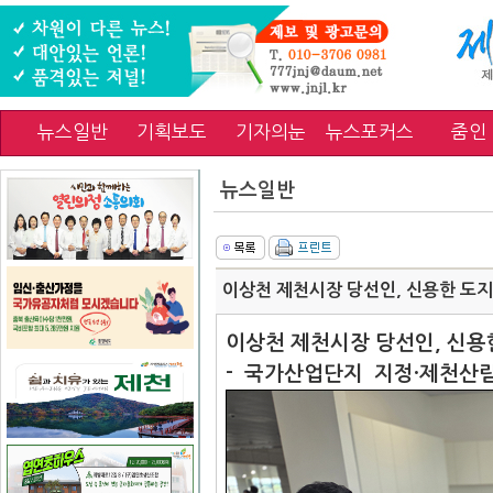
뉴스일반
기획보도
기자의눈
뉴스포커스
줌인
뉴스일반
이상천 제천시장 당선인, 신용한 도
이상천 제천시장 당선인, 신용
- 국가산업단지 지정·제천산