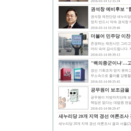
2016-03-14 12:35:34
권석창 예비후보 "협
권석창 제천단양 새누리당
정치 반드시 약속 권석창 
2016-03-14 10:29:46
더불어 민주당 이찬
존경하는 제천시민 그리고
머리 숙여 감사드립니다. 
2016-03-14 09:39:13
"백의종군이냐'…고
경선 기회조차 얻지 못하고
무소속으로 출마를 강행할지
2016-03-14 09:35:45
공무원이 보조금을 
공무원이 지방자치단체 보
책임은 없다는 대법원 판결
2016-03-14 08:29:47
새누리당 20개 지역 경선 여론조사 
새누리당 20개 지역 경선 여론조사 결과 서울(2