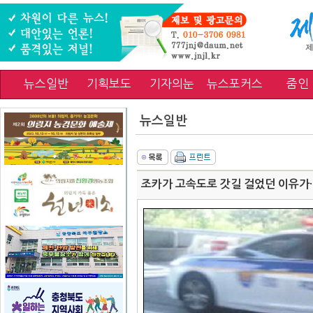
뉴스일반
기획보도
기자의눈
뉴스포커스
줌인
뉴스일반
조카가 고속도로 갓길 걸었던 이유가