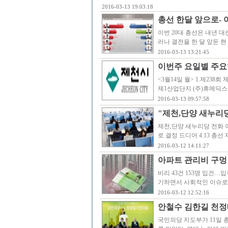
2016-03-13 19:03:18
총선 한달 앞으로- 
이번 20대 총선은 내년 
러나 결전을 한 달 앞둔 
2016-03-13 13:21:45
이번주 요일별 주요행
<3월14일 월> 1.제238회 제천
제1산업단지 (주)휴메딕스
2016-03-13 09:57:58
"제천,단양 새누리
제천,단양 새누리당 전화 
로 결정 드디어 4.13 총
2016-03-12 14:11:27
아파트 관리비 구멍 
비리 43건 153명 입건…
기하면서 사회적인 이슈로
2016-03-12 12:52:16
안철수 김한길 천정
국민의당 지도부가 11일 