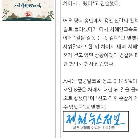
차에서 내렸다"고 진술했다.
애초 평택 송탄에서 용인 신갈의 친
길로 들어섰다가 다시 서해안고속도
에게 "길을 잘못 든 것 같다"고 말
세워달라고 한 뒤 차에서 내려 서해
혼자 걷고 있던 상황이었다.경찰은 
반 혐의로 형사 입건했다.
A씨는 혈중알코올 농도 0.145%
조된 B군은 차에서 내린 뒤 길을 
으로 향했다"며 "신고 직후 순찰차 
수 있었다"고 말했다.