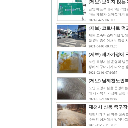
(제보) 보이지 않는
단양 매포쪽애서 5탄약창
다는 제보가 전해졌다.제
2021-04-27 06:50:18
(제보) 코로나로 먹
제천 고속버스터미널 앞에 
을 준비중이어서 빈축을 사
2021-04-08 08:49:25
(제보) 재가가정에
노인 요양시설 운영과 방
정에서 구더기가 나오는 
2021-02-01 07:10:57
(제보) 남제천노인
노인 요양시설을 운영하는
해 재가복지 가정에 곰팡이
2021-01-26 08:40:07
제천시 신동 축구장 쓰
제천시가 지난 여름 집중호
수해의 상처에서 벗어나고
2020-11-17 11:50:23