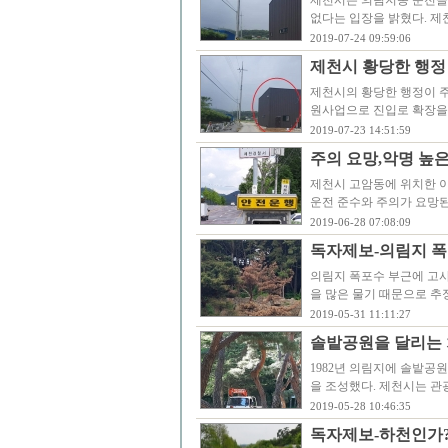
제천시는 의림지동 둔전골
없다는 입장을 밝혔다. 제
2019-07-24 09:59:06
제천시 황당한 행정 
제천시의 황당한 행정이 주
원사업으로 진입로 확장을
2019-07-23 14:51:59
주의 요망,악명 높
제천시 고암동에 위치한 
운전 준수와 주의가 요망된
2019-06-28 07:08:09
독자제보-의림지 폭
의림지 폭포수 부근에 고사
을 많은 물기 때문으로 추
2019-05-31 11:11:27
솔밭공원을 달리는 
1982년 의림지에 솔밭공
을 조성했다. 제천시는 관
2019-05-28 10:46:35
독자제보-하천인가?