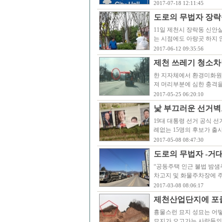
2017-07-18 12:11:45
도로의 무법자 장락
11일 제천시 장락동 신안
는 시점에도 아랑곳 하지 
2017-06-12 09:35:56
제천 쓰레기 청소차
한 지자체에서 환경미화원
져 머리부분에 심한 충격을
2017-05-25 06:20:10
낯 부끄러운 선거벽보 
19대 대통령 선거 공식 선
례없는 15명의 후보가 출
2017-05-08 08:47:30
도로의 무법자 -거
“공동주택 인근 불법 밤샘
차고지 및 화물주차장에 
2017-03-08 08:06:17
제천산업단지에 포
흉물스런 묘지 성묘는 어떻
묘지가 오고가는 사람들의 