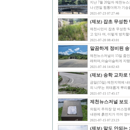
지난 7월 20일자 제천뉴
나 (연일 찜통더위가 기승
2021-07-23 07:27:46
(제보) 잡초 무성한
제천시민이 잡초 무성한 
고 있다 며, 이렇게 방치
2021-07-20 08:43:01
말끔하게 정비된 
제천뉴스저널이 15일 줌인
래하며,아슬아슬하게 지탱
2021-07-16 14:02:43
(제보) 송학 교차
금일(15일) 제천지역에 
의 나무는 위태롭게 뿌리
2021-07-15 17:45:17
제천뉴스저널 보도 
의림지 주차장 앞 버스정
내판에 흙먼지가 끼어 정
2021-07-15 07:23:23
(제보) 말도 안되는