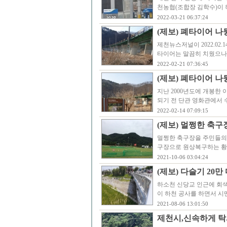
천농협(조합장 김학수)이
2022-03-21 06:37:24
(제보) 폐타이어 
제천뉴스저널이 2022.02
타이어는 말끔히 치웠으나,
2022-02-21 07:36:45
(제보) 폐타이어 
지난 2000년도에 개봉한
되기 전 단관 영화관에서 
2022-02-14 07:09:15
(제보) 멀쩡한 축
멀쩡한 축구장을 주민들의
구장으로 원상복구하는 황
2021-10-06 03:04:24
(제보) 다슬기 20
하소천 신당교 인근에 회
이 하천 공사를 하면서 
2021-08-06 13:01:50
제천시,신속하게 탁