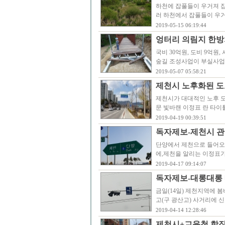
하천에 잡풀들이 우거져 집
러 하천에서 잡풀들이 우거
2019-05-15 06:19:44
엉터리 의림지 한방
국비 30억원, 도비 9억원,
숲길 조성사업이 부실사업
2019-05-07 05:58:21
제천시 노후화된 도
제천시가 대대적인 노후 도
문 빛바랜 이정표 란 타이
2019-04-19 00:39:51
독자제보-제천시 관
단양에서 제천으로 들어오
에,제천을 알리는 이정표가
2019-04-17 09:14:07
독자제보-대롱대롱 
금일(14일) 제천지역에 
고(구 광산고) 사거리에 
2019-04-14 12:28:46
제천시+교육청 합작