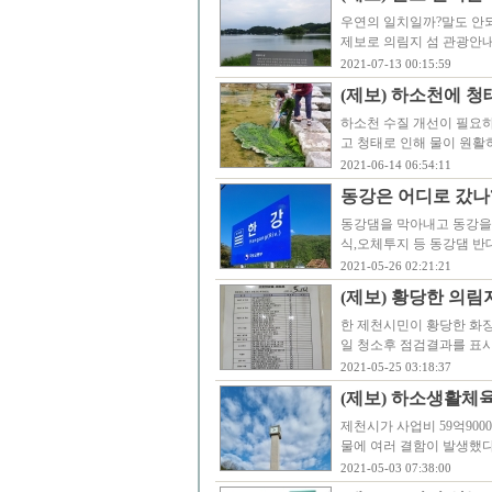
우연의 일치일까?말도 안되
제보로 의림지 섬 관광안내
2021-07-13 00:15:59
(제보) 하소천에 청
하소천 수질 개선이 필요
고 청태로 인해 물이 원활
2021-06-14 06:54:11
동강은 어디로 갔나
동강댐을 막아내고 동강을 
식,오체투지 등 동강댐 반
2021-05-26 02:21:21
(제보) 황당한 의림
한 제천시민이 황당한 화장
일 청소후 점검결과를 표
2021-05-25 03:18:37
(제보) 하소생활체
제천시가 사업비 59억900
물에 여러 결함이 발생했
2021-05-03 07:38:00