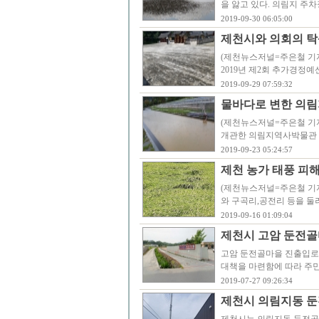
을 앓고 있다. 의림지 주
2019-09-30 06:05:00
제천시와 의회의 탁
(제천뉴스저널=주은철 기자
2019년 제2회 추가경정예
2019-09-29 07:59:32
물바다로 변한 의림
(제천뉴스저널=주은철 기자)
개관한 의림지역사박물관 
2019-09-23 05:24:57
제천 농가 태풍 피해
(제천뉴스저널=주은철 기자
와 구곡리,공전리 등을 둘러
2019-09-16 01:09:04
제천시 고암 둔전골
고암 둔전골마을 진출입로 
대책을 마련함에 따라 주민
2019-07-27 09:26:34
제천시 의림지동 둔