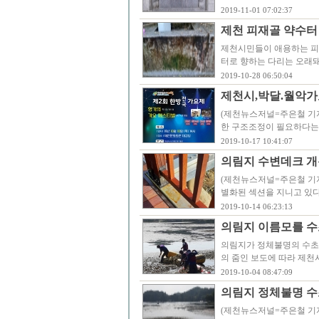
2019-11-01 07:02:37
제천 피재골 약수터
제천시민들이 애용하는 피
터로 향하는 다리는 오래돼
2019-10-28 06:50:04
제천시,박달.월악가
(제천뉴스저널=주은철 기자
한 구조조정이 필요하다는
2019-10-17 10:41:07
의림지 수변데크 개통
(제천뉴스저널=주은철 기
별화된 섹션을 지니고 있다
2019-10-14 06:23:13
의림지 이름모를 수
의림지가 정체불명의 수초
의 줌인 보도에 따라 제천
2019-10-04 08:47:09
의림지 정체불명 수
(제천뉴스저널=주은철 기