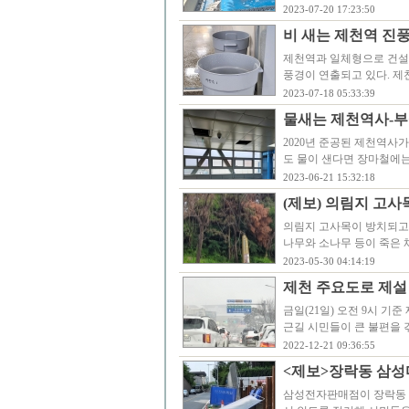
2023-07-20 17:23:50
비 새는 제천역 진
제천역과 일체형으로 건설
풍경이 연출되고 있다. 제
2023-07-18 05:33:39
물새는 제천역사-부
2020년 준공된 제천역사
도 물이 샌다면 장마철에는
2023-06-21 15:32:18
(제보) 의림지 고사
의림지 고사목이 방치되고
나무와 소나무 등이 죽은 
2023-05-30 04:14:19
제천 주요도로 제설
금일(21일) 오전 9시 기
근길 시민들이 큰 불편을
2022-12-21 09:36:55
<제보>장락동 삼성
삼성전자판매점이 장락동 3