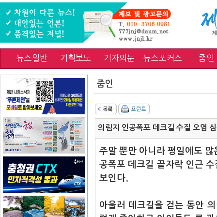
뉴스일반
기획보도
기자의눈
뉴스포커스
줌인
줌인
의림지 인공폭포 데크길 수질 오염 
주말 뿐만 아니라 평일에도 많
공폭포 데크길 끝자락 인근 수
보인다.
아울러 데크길을 걷는 동안 