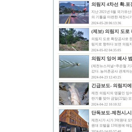
의림지 4차선 확.포
지난 2021년 6월 국가
의 기틀을 마련한 제천시
2024-05-28 06:13:36
(제보) 의림지 도로
의림지 도로 확장공사로 
림지로 향하다 보면 의림지
2024-05-02 04:35:05
의림지 잉어 폐사 
(제천뉴스저널=주은철 기자
갔다. 농어촌공사 관계자
2024-04-23 12:43:25
긴급보도- 의림지에 
제천 의림지의 명물인 잉어
란기를 맞아 금일(22일)
2024-04-22 10:10:32
단독보도-제천시,시가
제천시가 시가 3억원대 모
원대 모텔을 13억원에 매
2024-02-14 05:57:40