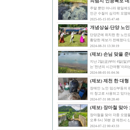
의림지 인공폭포 데
주말 뿐만 아니라 평일에
인근 수질이 심각히 오염돼
2025-05-15 05:47:48
개념상실-단양 노
단양군에 위치한 한 노인요
황당한 제보가 전해졌다.
2024-08-31 13:30:19
(제보) 손님 맞을 
지난 2일(금)부터 4일(일
는‘천년의 시간여행’이라는
2024-08-05 01:04:36
(제보) 제천 한 대
장애인·노인·임산부등의 
이 창고로 사용되고 있다는
2024-07-31 08:28:40
(제보) 장마철 맞아
장마철을 맞아 각종 오염물
오후 6시 50분 경 제천
2024-07-22 00:43:33