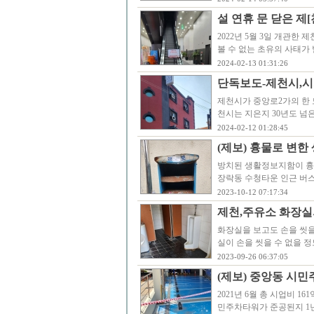
설 연휴 문 닫은 제
2022년 5월 3일 개관한
볼 수 없는 초유의 사태
2024-02-13 01:31:26
단독보도-제천시,시가
제천시가 중앙로2가의 한 
천시는 지은지 30년도 넘
2024-02-12 01:28:45
(제보) 흉물로 변
방치된 생활정보지함이 흉
장락동 수청타운 인근 버
2023-10-12 07:17:34
제천,주유소 화장실
화장실을 보고도 손을 씻을
실이 손을 씻을 수 없을 
2023-09-26 06:37:05
(제보) 중앙동 시민
2021년 6월 총 시업비 16
민주차타워가 준공된지 1