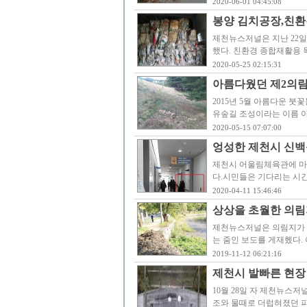
2020-06-01 04:45:08
봉양 김치공장,친환
제천뉴스저널은 지난 22일
했다. 친환경 종합재활용
2020-05-25 02:15:31
아름다웠던 제2의림지
2015년 5월 아름다운 
유숲길 조성이라는 이름 아
2020-05-15 07:07:00
엉성한 제천시 신백
제천시 어울림체육관에 마
다.시민들은 기다리는 시간
2020-04-11 15:46:46
상상을 초월한 의림
제천뉴스저널은 의림지가 
는 줌인 보도를 게재헸다.
2019-11-12 06:21:16
제천시 발빠른 현장
10월 28일 자 제천뉴스
조와 물때로 더럽혀졌던 