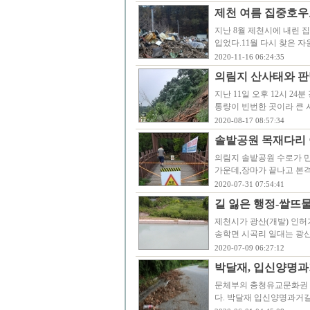
제천 여름 집중호우
지난 8월 제천시에 내린 
입었다.11월 다시 찾은 
2020-11-16 06:24:35
의림지 산사태와 판
지난 11일 오후 12시 2
통량이 빈번한 곳이라 큰 
2020-08-17 08:57:34
솔밭공원 목재다리 
의림지 솔밭공원 수로가 
가운데,장마가 끝나고 본
2020-07-31 07:54:41
길 잃은 행정-쌀뜨
제천시가 광산(개발) 인허
송학면 시곡리 일대는 광
2020-07-09 06:27:12
박달재, 입신양명과거길
문체부의 충청유교문화권 
다. 박달재 입신양명과거