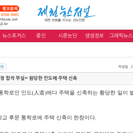
뉴스포커스
줌인
시론논단
생생정보
그래픽뉴스
작성일 : 20
 합작 부실= 황당한 인도에 주택 신축
통학로인 인도(人道)에다 주택을 신축하는 황당한 일이 
교 후문 통학로에 주택 신축이 한창이다.