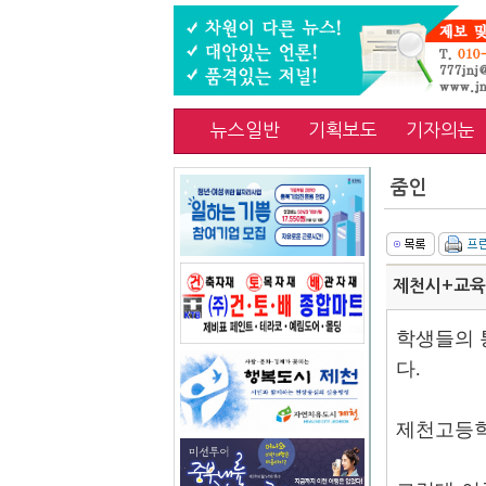
뉴스일반
기획보도
기자의눈
줌인
제천시+교육청
학생들의 
다.
제천고등학