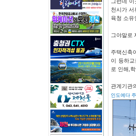
그런데 이
천시가 서
육청 소유
그야말로 
주택신축이
이 등하교
로 인해,
관계기관의
인도에다 주