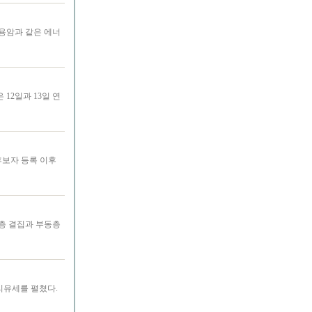
용암과 같은 에너
12일과 13일 연
후보자 등록 이후
지층 결집과 부동층
리유세를 펼쳤다.