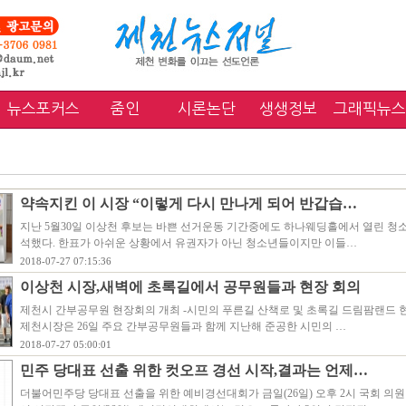
뉴스포커스
줌인
시론논단
생생정보
그래픽뉴스
약속지킨 이 시장 “이렇게 다시 만나게 되어 반갑습…
지난 5월30일 이상천 후보는 바쁜 선거운동 기간중에도 하나웨딩홀에서 열린 청
석했다. 한표가 아쉬운 상황에서 유권자가 아닌 청소년들이지만 이들…
2018-07-27 07:15:36
이상천 시장,새벽에 초록길에서 공무원들과 현장 회의
제천시 간부공무원 현장회의 개최 -시민의 푸른길 산책로 및 초록길 드림팜랜드 현
제천시장은 26일 주요 간부공무원들과 함께 지난해 준공한 시민의 …
2018-07-27 05:00:01
민주 당대표 선출 위한 컷오프 경선 시작,결과는 언제…
더불어민주당 당대표 선출을 위한 예비경선대회가 금일(26일) 오후 2시 국회 의