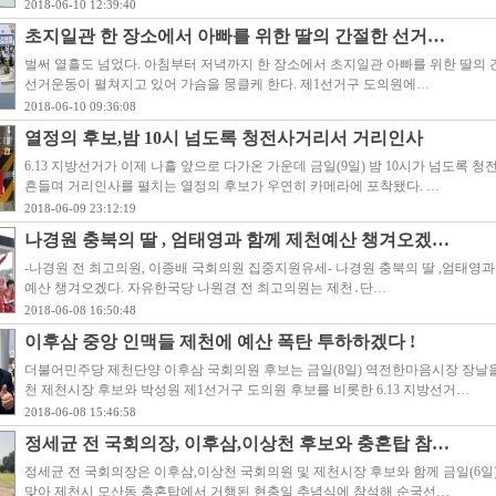
2018-06-10 12:39:40
초지일관 한 장소에서 아빠를 위한 딸의 간절한 선거…
벌써 열흘도 넘었다. 아침부터 저녁까지 한 장소에서 초지일관 아빠를 위한 딸의
선거운동이 펼쳐지고 있어 가슴을 뭉클케 한다. 제1선거구 도의원에…
2018-06-10 09:36:08
열정의 후보,밤 10시 넘도록 청전사거리서 거리인사
6.13 지방선거가 이제 나흘 앞으로 다가온 가운데 금일(9일) 밤 10시가 넘도록 
흔들며 거리인사를 펼치는 열정의 후보가 우연히 카메라에 포착됐다. …
2018-06-09 23:12:19
나경원 충북의 딸 , 엄태영과 함께 제천예산 챙겨오겠…
-나경원 전 최고의원, 이종배 국회의원 집중지원유세- 나경원 충북의 딸 ,엄태영과
예산 챙겨오겠다. 자유한국당 나원경 전 최고의원는 제천․단…
2018-06-08 16:50:48
이후삼 중앙 인맥들 제천에 예산 폭탄 투하하겠다 !
더불어민주당 제천단양 이후삼 국회의원 후보는 금일(8일) 역전한마음시장 장날
천 제천시장 후보와 박성원 제1선거구 도의원 후보를 비롯한 6.13 지방선거…
2018-06-08 15:46:58
정세균 전 국회의장, 이후삼,이상천 후보와 충혼탑 참…
정세균 전 국회의장은 이후삼,이상천 국회의원 및 제천시장 후보와 함께 금일(6일)
맞아 제천시 모산동 충혼탑에서 거행된 현충일 추념식에 참석해 순국선…