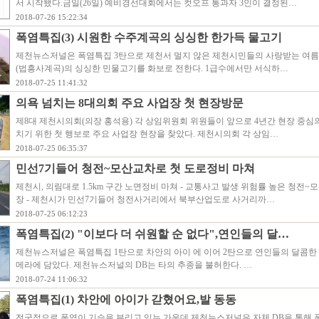
서 시작됐다.금일(26일) 예비경선대회에서는 컷오프 통과자 3인이 결정된…
2018-07-26 15:22:34
폭염특집(3) 시원한 수주계곡의 싱싱한 한가득 물고기
제천뉴스저널은 폭염특집 3탄으로 제천서 멀지 않은 제천시민들의 사랑받는 여름
(법흥사계곡)의 싱싱한 민물고기를 화보로 전한다. 1급수에서만 서식하…
2018-07-25 11:41:32
의욕 넘치는 8대의회 주요 사업장 첫 현장방문
제8대 제천시의회(의장 홍석용) 각 상임위원회 위원들이 앞으로 4년간 현장 중심
치기 위한 첫 행보로 주요 사업장 현장을 찾았다. 제천시의회 각 상임…
2018-07-25 06:35:37
민선7기들어 청전~모산교차로 첫 도로정비 마쳐
제천시, 의림대로 1.5km 구간 노면정비 마쳐 - 교통사고 발생 위험률 높은 청전~
장 - 제천시가 민선7기들어 청전사거리에서 북부산업도로 사거리까…
2018-07-25 06:12:23
폭염특집(2) "이보다 더 쉬원할 순 없다",연인들의 달…
제천뉴스저널은 폭염특집 1탄으로 차안의 아이 에 이어 2탄으로 연인들의 달콤한
메라에 담았다. 제천뉴스저널의 DB는 타의 추종을 불허한다. …
2018-07-24 11:06:32
폭염특집(1) 차안에 아이가 갇혔어요,발 동동
전국적으로 폭염이 기승을 부리고 있는 가운데 제천뉴스저널은 자체 DB을 통해 