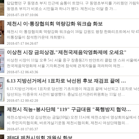
답답했던 구 동명초 부지 인근에 숨통이 트였다. 구 동명초부지를 가리웠던 가림
동명초 부지가 비로소 시민들과 하나가 됐다. 제천시는 이달 중 가…
2018-07-19 07:10:06
제천시 이·통장협의회 역량강화 워크숍 화보
제천시 이·통장협의회 역량강화 워크숍이 16일 강원도 평창 한화리조트에서 약 4
이통장들이 참석한가운데 개최됐다.
2018-07-17 04:26:07
이상천 시장 금의상경,"제천국제음악영화제에 오세요"
이상천 시장이 11일 오후 5시 서울 중구 장충동2가 반얀트리 클럽 앤 스파 서울에서
천국제음악영화제 서울 기자회견에 참석해 관계자들을 격려하며 제천…
2018-07-12 06:43:36
6.13 지방선거에서 1표차로 낙선된 후보 재검표 끝에 …
6.13 지방선거에서 1표차로 당선된 기초의원이 재검표 끝에 낙선되고 1표차로 낙
당선되는 미증유의 사건이 발생했다. 충남도선거관리위원회는 11일 선…
2018-07-12 00:42:20
제천시 직능+봉사단체 "119" 구급대원 "폭행방지 협약…
제천소방서(서장 김상현)는 금일(10일) 오전 11시에 제천소방서 영상회의실에서 
시 주민자치협의회, 바르게살기운동 제천시협의회, 제천시 여성단체협의…
2018-07-10 17:05:37
제8대 제천시의회 개원식 화보