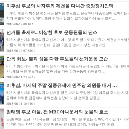
이후삼 후보의 사자후와 제천을 다녀간 중앙정치인맥
이후삼 후보의 특징은 평상시는 물처럼 부드럽고 온유하나 대중연설에 있어서는 
지가 분출된다는 것이다. 또한 뒤에서 말없이 열과성을 다해 돕는 조력…
2018-06-12 08:48:16
선거를 축제로...이상천 후보 운동원들의 댄스
6.13 지방선거와 국회의원 재선거가 어느덧 하루 앞으로 다가왔다. 제천뉴스저널은 
이틀 이색 화보들을 소개한다. 금일(12일)은 먼저 이상천 더불어민…
2018-06-12 07:35:10
단독 화보- 열과 성을 다한 후보들의 선거운동 모습
6.13 지방선거와 국회의원 재선거가 이제 카운트다운에 돌입했다. 지난 3월 예비
약 3개월 동안 후보자들은 열과 성을 다해 선거운동에 임해왔다. …
2018-06-11 23:26:17
이후삼, 마지막 주말 집중유세에 민주당 의원들 대거 …
6.13 지방선거와 국회의원 재선거를 앞둔 마지막 주말인 10일 이후삼 후보는 지
공략에 화력을 집중하며 총력전을 펼쳤다. 이날 전해철·김종민·…
2018-06-11 10:44:14
엄태영 후보 아들, 전 MBC아나운서의 눈물의 호소
금일(10일) 오전 11시 자유한국당 엄태영 국회의원 후보는 신화당약국 앞에서 거
이 자리에는 자유한국당 정우택 전 원내대표와 코레일 사장을 역임한 최…