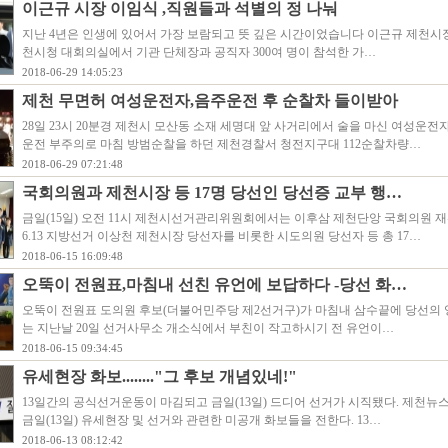
이근규 시장 이임식 ,직원들과 석별의 정 나눠
지난 4년은 인생에 있어서 가장 보람되고 뜻 깊은 시간이었습니다 이근규 제천시장이
천시청 대회의실에서 기관 단체장과 공직자 300여 명이 참석한 가…
2018-06-29 14:05:23
제천 무면허 여성운전자,음주운전 후 순찰차 들이받아
28일 23시 20분경 제천시 모산동 소재 세명대 앞 사거리에서 술을 마신 여성운전자
운전 부주의로 마침 방범순찰을 하던 제천경찰서 청전지구대 112순찰차량…
2018-06-29 07:21:48
국회의원과 제천시장 등 17명 당선인 당선증 교부 행…
금일(15일) 오전 11시 제천시선거관리위원회에서는 이후삼 제천단앙 국회의원 
6.13 지방선거 이상천 제천시장 당선자를 비롯한 시도의원 당선자 등 총 17…
2018-06-15 16:09:48
오뚝이 전원표,마침내 선친 유언에 보답하다 -당선 화…
오뚝이 전원표 도의원 후보(더불어민주당 제2선거구)가 마침내 삼수끝에 당선의 
는 지난날 20일 선거사무소 개소식에서 부친이 작고하시기 전 유언이…
2018-06-15 09:34:45
유세현장 화보........"그 후보 개념있네!"
13일간의 공식선거운동이 마김되고 금일(13일) 드디어 선거가 시직됐다. 제천뉴스
금일(13일) 유세현장 및 선거와 관련한 미공개 화보들을 전한다. 13…
2018-06-13 08:12:42