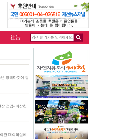
社告
소년 정책마켓에 참
장 점검- 이상천
원회관 대회의실에