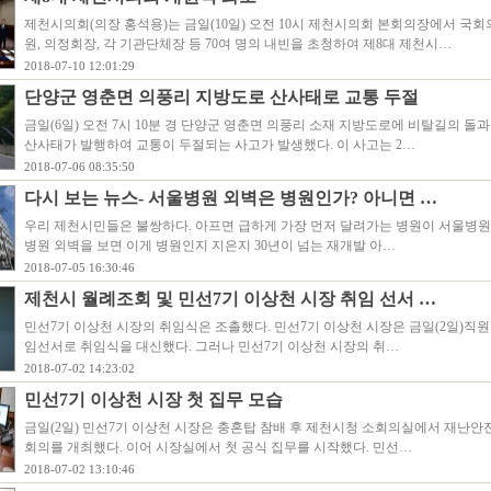
제천시의회(의장 홍석용)는 금일(10일) 오전 10시 제천시의회 본회의장에서 국회의
원, 의정회장, 각 기관단체장 등 70여 명의 내빈을 초청하여 제8대 제천시…
2018-07-10 12:01:29
단양군 영춘면 의풍리 지방도로 산사태로 교통 두절
금일(6일) 오전 7시 10분 경 단양군 영춘면 의풍리 소재 지방도로에 비탈길의 돌
산사태가 발행하여 교통이 두절되는 사고가 발생했다. 이 사고는 2…
2018-07-06 08:35:50
다시 보는 뉴스- 서울병원 외벽은 병원인가? 아니면 …
우리 제천시민들은 불쌍하다. 아프면 급하게 가장 먼저 달려가는 병원이 서울병원
병원 외벽을 보면 이게 병원인지 지은지 30년이 넘는 재개발 아…
2018-07-05 16:30:46
제천시 월례조회 및 민선7기 이상천 시장 취임 선서 …
민선7기 이상천 시장의 취임식은 조촐했다. 민선7기 이상천 시장은 금일(2일)직
임선서로 취임식을 대신했다. 그러나 민선7기 이상천 시장의 취…
2018-07-02 14:23:02
민선7기 이상천 시장 첫 집무 모습
금일(2일) 민선7기 이상천 시장은 충혼탑 참배 후 제천시청 소회의실에서 재난안
회의를 개최했다. 이어 시장실에서 첫 공식 집무를 시작했다. 민선…
2018-07-02 13:10:46