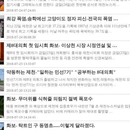
집기사를 그래픽뉴스로 전한다. 금일(24일)은 첫번째 순서로 제천뉴스저…
2018-07-24 07:24:05
최강 폭염,송학에선 고양이도 정자 피신-전국의 폭염 …
지난 22일 제천은 낮 최고기온 37.2도을 기록해 1907년 기상관측 이래 111년만에
로 역대 최고 기록을 세웠다. 이날 여주는 40도에 육박하는 39.7도을…
2018-07-24 06:08:30
제8대의회 첫 임시회 화보- 이상천 시장 시정연설 및 …
제8대 첫 임시회의가 금일(23일) 개회됐다. 홍석용 제천시의회 의장은 금일(23일
을 방문한 행락객들의 물놀이 안전 등 각종 안전에 특별히 신경써달라…
2018-07-23 13:33:07
약동하는 제천-"일하는 민선7기" "공부하는 8대의회"
민선7기와 제8대 의회가 출범하고 나서 작지만 변화하는 제천,약동하는 제천의 
다. 먼저 민선7기는 드디어 청전동 사거리부터 북부산업도로 사거리까…
2018-07-20 13:21:08
화보- 무더위를 식혀줄 의림지 절벽 폭포수
태풍 쁘라삐론 의 북상으로 제천에 집중호우가 내린던 7월 초 제천뉴스저널은 잡
림지 폭포수를 카메라에 담았다. 비에 카메라가 젖어 제대로 촬영할 …
2018-07-19 14:24:45
화보- 탁트인 구 동명초......이렇게 달라졌다.