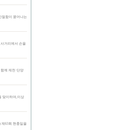
 간절함이 묻어나는
청전사거리에서 손을
 함께 제천·단양
을 맞이하여,이상
 제63회 현충일을