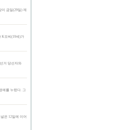
 금일(29일) 제
 K모씨(19세)가
재선거 당선자와
영예를 누렸다. 그
널은 12일에 이어