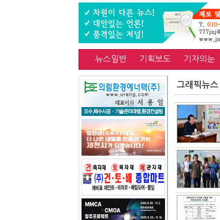
뉴스일반
기획보도
기자의눈
그래픽뉴스