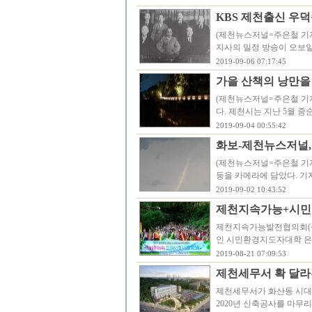
KBS 제천출신 우덕
(제천뉴스저널=주은철 기자)
지사의 밀정 방송이 오보일
2019-09-06 07:17:45
가을 산책의 낭만을
(제천뉴스저널=주은철 기자
다. 제천시는 지난 5월 
2019-09-04 00:55:42
화보-제천뉴스저널,
(제천뉴스저널=주은철 기자
둥을 카메라에 담았다. 
2019-09-02 10:43:52
제천지속가능+시민
제천지속가능발전협의회(
인 시민환경지도자대학 은
2019-08-21 07:09:53
제천세무서 확 달라진
제천세무서가 화산동 시대
2020년 신축공사를 마무