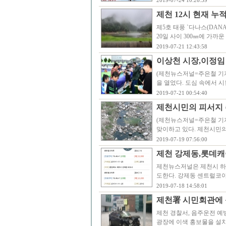
2019-07-24 10:26:39
제천 12시 현재 누
제5호 태풍 `다나스(DAN
20일 사이 300㎜에 가까
2019-07-21 12:43:58
이상천 시장,이정임 의
(제천뉴스저널=주은철 기자)
을 열었다. 도심 속에서 시
2019-07-21 00:54:40
제천시민의 피서지 
(제천뉴스저널=주은철 기
맞이하고 있다. 제천시민
2019-07-19 07:56:00
제천 강제동,롯데
제천뉴스저널은 제천시 하
도한다. 강제동 센트럴코아
2019-07-18 14:58:01
제천署 시민회관에 
제천 경찰서, 음주운전 예
광장에 이색 홍보물을 설치