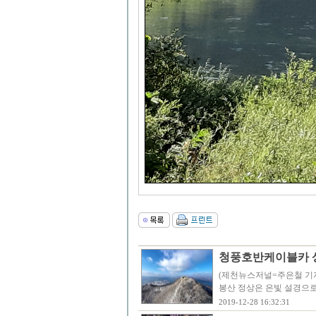
청풍호반케이블카 
(제천뉴스저널=주은철 기자
봉산 정상은 은빛 설경으로 겨
2019-12-28 16:32:31