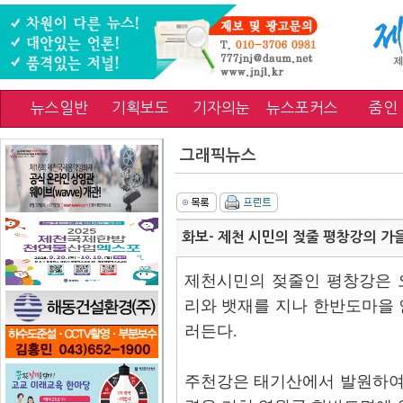
뉴스일반
기획보도
기자의눈
뉴스포커스
줌인
그래픽뉴스
화보- 제천 시민의 젖줄 평창강의 가
제천시민의 젖줄인 평창강은 
리와 뱃재를 지나 한반도마을 
러든다.
주천강은 태기산에서 발원하여