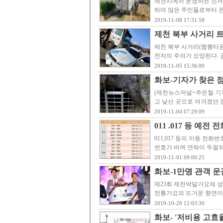
제천시에서 운영하는 친서
하며 많은 주민들로부터 큰
2019-11-08 17:31:58
제천 북부 사거리 
제천 북부 사거리(짬뽕타운
전자의 주의가 요망된다. 금
2019-11-05 15:36:00
화보-기자가 찾은 
(제천뉴스저널=주은철 기
고 낯선 곳으로 여겨졌던
2019-11-04 07:29:09
011 .017 등 예전
011,017 등의 이동 전화
번호가 바껴 연락이 두절되
2019-11-01 09:00:25
화보-1만명 관객 
제23회 제천박달가요제 성황
전통가요의 뜨거운 향연이 
2019-10-20 12:03:30
화보- '저비용 고효