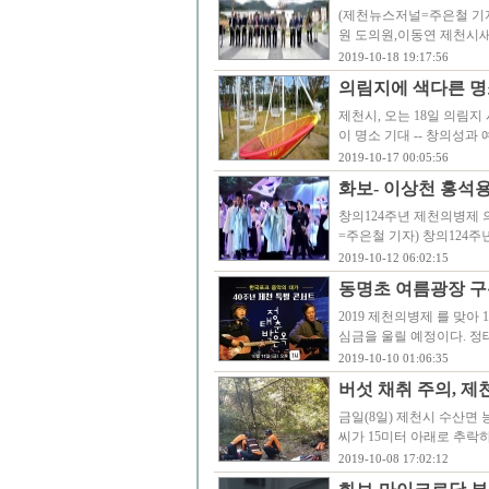
(제천뉴스저널=주은철 기자
원 도의원,이동연 제천시
2019-10-18 19:17:56
의림지에 색다른 명소
제천시, 오는 18일 의림지
이 명소 기대 -- 창의성과
2019-10-17 00:05:56
화보- 이상천 홍석
창의124주년 제천의병제 
=주은철 기자) 창의124
2019-10-12 06:02:15
동명초 여름광장 구름
2019 제천의병제 를 맞아
심금을 울릴 예정이다. 정
2019-10-10 01:06:35
버섯 채취 주의, 제
금일(8일) 제천시 수산면 
씨가 15미터 아래로 추락
2019-10-08 17:02:12