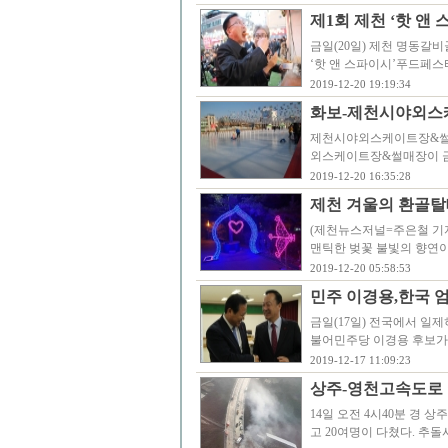
제1회 제천 ‘핫 앤
금일(20일) 제천 명동갈
‘핫 앤 스파이시’푸드페스
2019-12-20 19:19:34
화보-제천시야외스
제천시야외스케이트장&썰매장 
외스케이트장&썰매장이 금일
2019-12-20 16:35:28
제천 겨울의 환골탈
(제천뉴스저널=주은철 기자
맨틱한 벚꽃 불빛의 향연
2019-12-20 05:58:53
민주 이경용,한국 엄
금일(17일) 전국에서 일
불어민주당 이경용 후보가 
2019-12-17 11:09:23
상주-영천고속도로 
14일 오전 4시40분 경
고 20여명이 다쳤다. 추