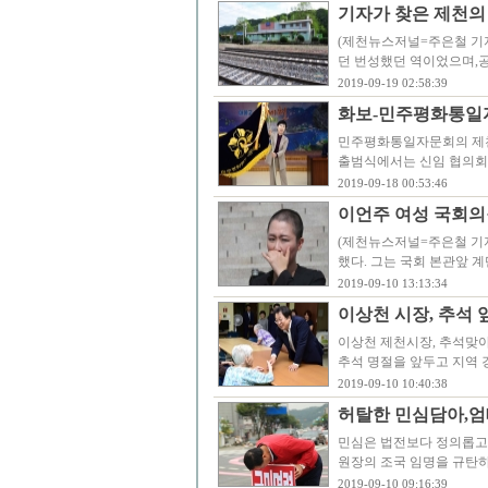
기자가 찾은 제천의 
(제천뉴스저널=주은철 기자)
던 번성했던 역이었으며,
2019-09-19 02:58:39
화보-민주평화통일
민주평화통일자문회의 제천
출범식에서는 신임 협의회
2019-09-18 00:53:46
이언주 여성 국회의원
(제천뉴스저널=주은철 기자
했다. 그는 국회 본관앞 
2019-09-10 13:13:34
이상천 시장, 추석 
이상천 제천시장, 추석맞아
추석 명절을 앞두고 지역 
2019-09-10 10:40:38
허탈한 민심담아,엄
민심은 법전보다 정의롭고 
원장의 조국 임명을 규탄
2019-09-10 09:16:39