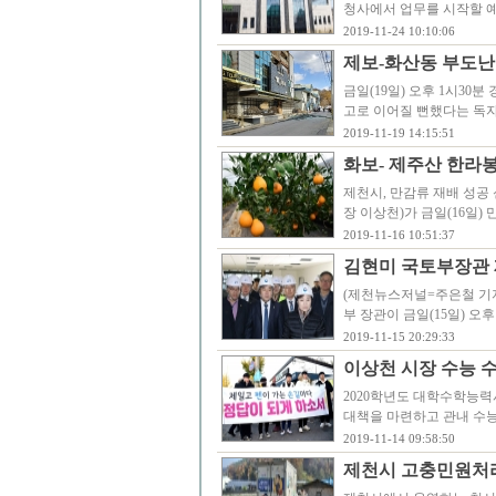
청사에서 업무를 시작할 
2019-11-24 10:10:06
제보-화산동 부도난
금일(19일) 오후 1시30
고로 이어질 뻔했다는 독자
2019-11-19 14:15:51
화보- 제주산 한라
제천시, 만감류 재배 성공
장 이상천)가 금일(16일)
2019-11-16 10:51:37
김현미 국토부장관 
(제천뉴스저널=주은철 기
부 장관이 금일(15일) 오
2019-11-15 20:29:33
이상천 시장 수능 수
2020학년도 대학수학능력
대책을 마련하고 관내 수
2019-11-14 09:58:50
제천시 고충민원처리