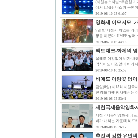
(제천뉴스저널=주은철 기자
에서 JIMFF 버스커 공연
2019-08-10 23:01:07
영화제 이모저모 -
9일 밤 제천시 차없는 거리
황을 이뤘다. JIMFF 
2019-08-10 16:44:16
팩트체크-화제의 영
올해도 어김없이 비가 내렸
막식에도 어김없이 비가 
2019-08-10 10:25:52
비에도 아랑곳 없이
금일(8일) 제15회 제천
진 레드카펫 행사에서는 이
2019-08-08 22:53:41
제천국제음악영화제
제천국제음악영화제 레드카펫 
비가 내리는 가운데 레드
2019-08-08 19:26:17
추진력 강한 유인택