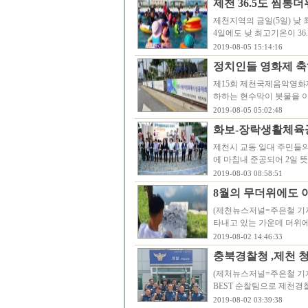
제천 36.5도 찜통
제천지역의 금일(5일) 낮 
4일에도 낮 최고기온이 36
2019-08-05 15:14:16
정치인들 영화제 축
제15회 제천국제음악영화
하하는 현수막이 봇물을 이
2019-08-05 05:02:48
화보-장락생활체육
제천시 교동 일대 주민들의
에 마침내 준공되어 2일 
2019-08-03 08:58:51
8월의 무더위에도 
(제천뉴스저널=주은철 기자)
타내고 있는 가운데 더위
2019-08-02 14:46:33
충북경찰청 ,제천 청
(제처뉴스저널=주은철 기자)
BEST 순찰팀으로 제천경
2019-08-02 03:39:38