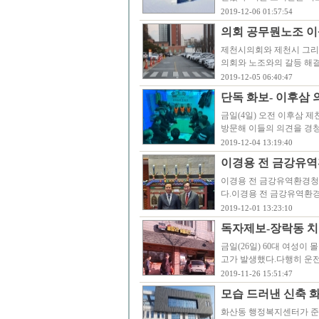
2019-12-06 01:57:54
의회 공무뭔노조 이
제천시의회와 제천시 그리
의회와 노조와의 갈등 해
2019-12-05 06:40:47
단독 화보- 이후삼 
금일(4일) 오전 이후삼 
방문해 이들의 의견을 경
2019-12-04 13:19:40
이경용 전 금강유역
이경용 전 금강유역환경청
다.이경용 전 금강유역환경
2019-12-01 13:23:10
독자제보-장락동 치
금일(26일) 60대 여성
고가 발생했다.다행히 운
2019-11-26 15:51:47
모습 드러낸 신축 
화산동 행정복지센터가 준