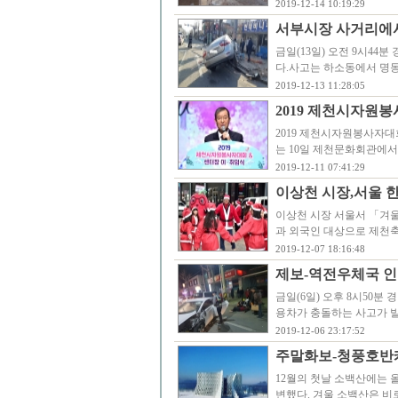
2019-12-14 10:19:29
서부시장 사거리에서
금일(13일) 오전 9시4
다.사고는 하소동에서 명
2019-12-13 11:28:05
2019 제천시자원
2019 제천시자원봉사자대
는 10일 제천문화회관에서
2019-12-11 07:41:29
이상천 시장,서울 
이상천 시장 서울서 「겨울
과 외국인 대상으로 제천축
2019-12-07 18:16:48
제보-역전우체국 인
금일(6일) 오후 8시50
용차가 충돌하는 사고가 발
2019-12-06 23:17:52
주말화보-청풍호반
12월의 첫날 소백산에는 
변했다. 겨울 소백산은 비