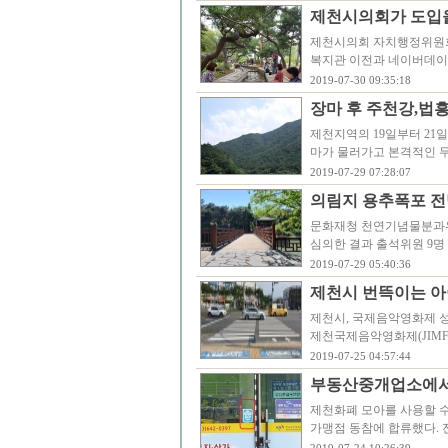
제천시의회가 도입을
제천시의회 자치행정위원회
복지관 이전과 네이버데이터
2019-07-30 09:35:18
장마 후 주천강,법
제천지역의 19일부터 21일
마가 물러가고 본격적인 
2019-07-29 07:28:07
의림지 용추폭포 전
문화재청 천연기념물분과위
심의한 결과 출석위원 9명 
2019-07-29 05:40:36
제천시 번뜩이는 아
제천시, 국제음악영화제 
제천국제음악영화제(JIMFF)」
2019-07-25 04:57:44
부동산중개업소에서도
제천화폐 모아를 사용할 수
가맹점 동참에 합류했다. 