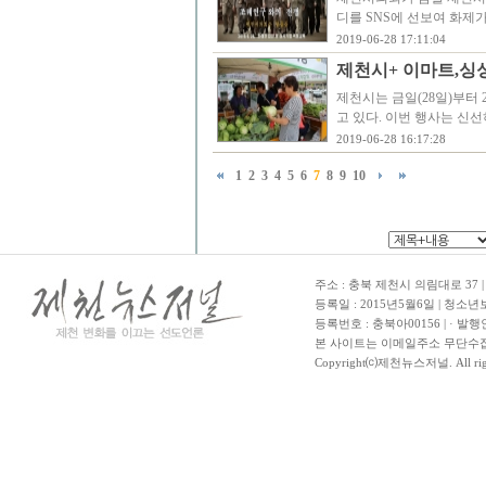
디를 SNS에 선보여 화제
2019-06-28 17:11:04
제천시+ 이마트,싱
제천시는 금일(28일)부터
고 있다. 이번 행사는 신
2019-06-28 16:17:28
1
2
3
4
5
6
7
8
9
10
주소 : 충북 제천시 의림대로 37 | TE
등록일 : 2015년5월6일 | 청소
등록번호 : 충북아00156 | · 발행
본 사이트는 이메일주소 무단수집
Copyright⒞제천뉴스저널. All righ