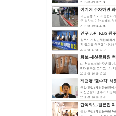
2019-08-19 10:23:39
여기에 주차하면 과태
국민은행 사거리 농협사거
주·정차로 인한 과태료 처
2019-08-19 06:32:02
인구 35만 KBS 원
원주시 사회단체협의회가 1
획 철회를 촉구했다. KBS가
2019-08-17 08:17:14
화보-제천문화원 백
(제천뉴스저널=주은철 기자
8.15 광복절 그리고 8.
2019-08-16 19:17:29
제천署 '권수각' 서
금일(16일) 제천문화원
제천경찰서 권수각 서장이 
2019-08-16 16:16:44
단독화보-일본인 여
금일(16일) 제천문화원 