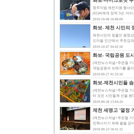
화보-마이크로닷 부모
청주지법 제천지원 형사단독
(61)씨에게 징역 3년, 마
2019-10-08 16:08:09
화보- 제천 시민의
제천시민의 젖줄인 평창강
도마을 인근에서 주천강과 
2019-10-07 04:42:50
화보- 국립공원 도
(제천뉴스저널=주은철 기자
국립공원의 쓰레기를 줄이
2019-09-27 01:35:56
화보-제천시민들 솜씨
(제천뉴스저널=주은철 기자
터 모든 시민들께 선을 뵌
2019-09-26 13:04:20
제천 세명고 '열정 
(제천뉴스저널=주은철 기자
진학시키기 위해 팔을 걷
2019-09-23 18:41:32