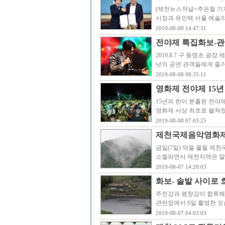
(제천뉴스저널=주은철 기자
시장과 유인택 서울 예술
2019-08-08 14:47:31
전야제 특집화보-관
2019.8.7 구 동명초 
넛의 공연 관객들에게 즐
2019-08-08 08:35:11
영화제 전야제 15년
15년의 한이 분출된 전야
영화제 사상 최초로 펼쳐졌다
2019-08-08 07:03:25
제천국제음악영화제 
금일(7일) 막을 올릴 제
소멸되면서 제천지역은 알
2019-08-07 14:20:03
화보- 솔밭 사이로
주천강과 평창강이 합류해 
관란정에서 6일 촬영한 모
2019-08-07 04:03:03