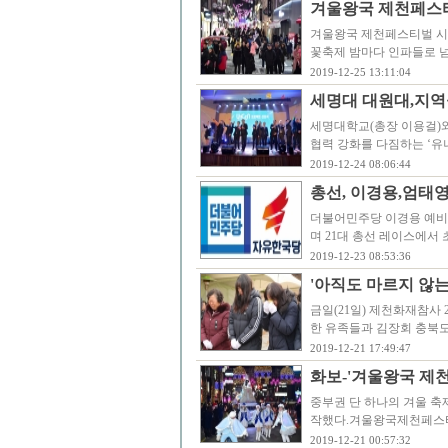
겨울왕국 제천페스티벌
겨울왕국 제천페스티벌 시즌2 
꽃축제 밤마다 인파들로 넘
2019-12-25 13:11:04
세명대 대원대,지역
세명대학교(총장 이용걸)와
협력 강화를 다짐하는 ‘유
2019-12-24 08:06:44
총선, 이경용,엄태
더불어민주당 이경용 예비
며 21대 총선 레이스에서 
2019-12-23 08:53:36
'아직도 마르지 않는
금일(21일) 제천화재참사
한 유족들과 김장회 충북
2019-12-21 17:49:47
화보-'겨울왕국 제천
중부권 단 하나의 겨울 축
작했다.겨울왕국제천페스티
2019-12-21 00:57:32