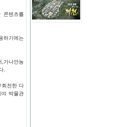
한 콘텐츠를
이용하기에는
어,가나안농
다.
우회전한 다
해야 박물관