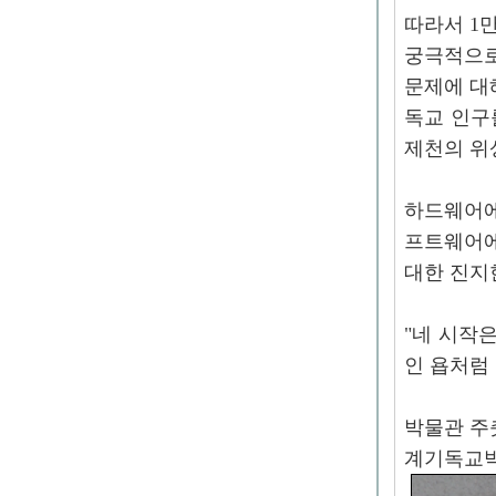
따라서 1
궁극적으로
문제에 대
독교 인구
제천의 위
하드웨어에
프트웨어에
대한 진지
"네 시작
인 욥처럼
박물관 주
계기독교박