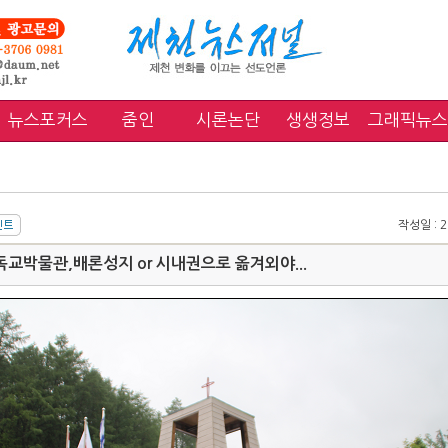
뉴스포커스
줌인
시론논단
생생정보
그래픽뉴스
작성일 : 20
교박물관,배론성지 or 시내권으로 옮겨외야...