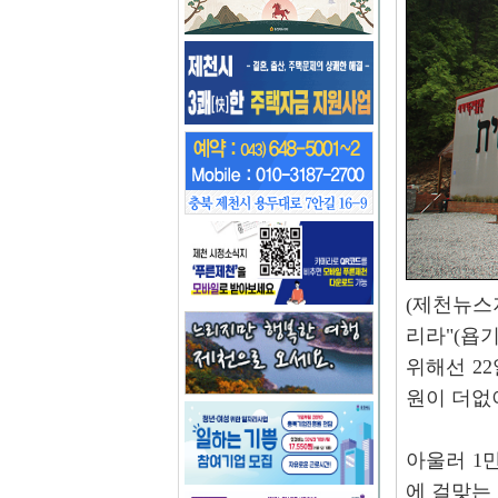
(제천뉴스
리라"(욥
위해선 2
원이 더없
아울러 1
에 걸맞는