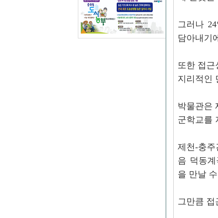
그러나 2
담아내기에
또한 접근
지리적인 
박물관은 
군학교를 
제천-충주
음 덕동계
을 만날 수
그만큼 접