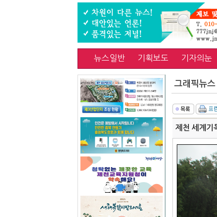
뉴스일반
기획보도
기자의눈
그래픽뉴스
제천 세계기독