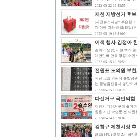
2022-05-22 06:43:55
제천 지방선거 후보
(제찬뉴스저널= 주은철 기
다.이에 따라 금일(19일
2022-05-19 13:34:09
이색 행사-김정아 
길위의 오방, 제천 백리 
대한민국 한복 명장1호인
2022-05-15 12:25:59
전원표 도의원 부친
지난 12일 의림지 솔밭
는 월남참전용사 명단도 새
2022-05-15 08:08:25
다선거구 국민의힘 
제천시 다선거구에 출마한
원을 지낸 박승동 전 의원
2022-05-14 18:30:07
김창규 제천시장 후
금일(14일) 오후 2시 