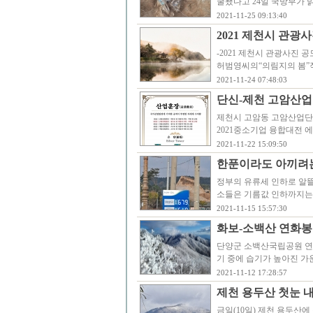
굴됐다고 24일 국방부가 밝
2021-11-25 09:13:40
2021 제천시 관
-2021 제천시 관광사진 공
허범영씨의“의림지의 봄”작품
2021-11-24 07:48:03
단신-제천 고암산업
제천시 고암동 고암산업단
2021중소기업 융합대전 
2021-11-22 15:09:50
한푼이라도 아끼려
정부의 유류세 인하로 알
소들은 기름값 인하까지는
2021-11-15 15:57:30
화보-소백산 연화봉
단양군 소백산국립공원 연화
기 중에 습기가 높아진 가
2021-11-12 17:28:57
제천 용두산 첫눈 
금일(10일) 제천 용두산