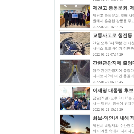
제천고 총동문회, 
제천고 총동문회, 후배 사
원해서 훈훈한 감동을 주고
2022-02-09 16:33:25
교통사고로 청전동 
21일 오후 3시 50분 경
서비스 오토바이가 정면충
2022-01-22 07:37:29
간현관광지에 출렁
원주 간현관광지에 출렁다리
다리보다 2배 더 긴 총길이 
2022-01-22 06:03:45
이재명 대통령 후보
금일(21일) 오후 2시 1
사는 제천시 명동에 위치한
2022-01-21 15:28:20
화보-임인년 새해 제
제천시 박달재와 수산면 다
의 어려움 속에서 다사다난