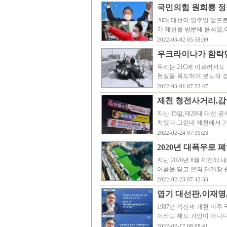
국민의힘 원희룡 정
20대 대선이 일주일 앞으
가 제천을 방문해 윤석열
2022-03-02 05:58:39
우크라이나가 함락
우리는 21C에 이르러서도
현실을 목도하며,분노와 경
2022-03-01 07:53:47
제천 청전사거리,감
지난 15일,제20대 대선
치됐다.그런데 제천에서 
2022-02-24 07:39:23
2020년 대폭우로
지난 2020년 8월 제천
아픔을 딛고 본격 재개장 
2022-02-23 07:42:33
엽기 대선판,이재명
1987년 직선제 개헌 이
이라고 해도 과언이 아니
2022-02-17 08:08:41