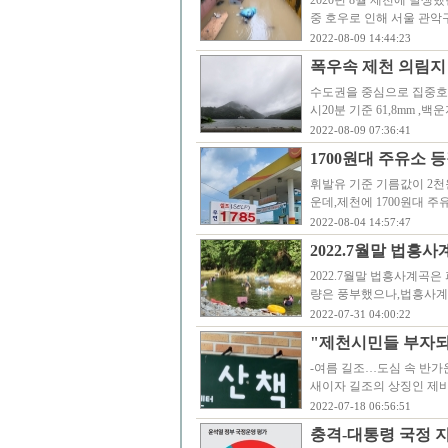
2020년 8월 제천에 발생
중 호우로 인해 서울 관악
2022-08-09 14:44:23
폭우속 제천 의림지
수도권을 중심으로 집중호우
시20분 기준 61,8mm 
2022-08-09 07:36:41
1700원대 주유소 
휘발유 기준 기름값이 2천
운데,제천에 1700원대 주
2022-08-04 14:57:47
2022.7월말 법흥
2022.7월말 법흥사계곡
량은 풍부했으나,법흥사계
2022-07-31 04:00:22
"제천시민들 부자되
-여름 길조…도심 속 반가
새이자 길조의 상징인 제
2022-07-18 06:56:51
충격-대통령 국정 지