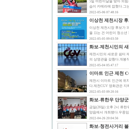
5일 어린이날을 맞아 의림
습이 카메라에 잡혔다.그는
2022-05-06 07:48:16
이상천 제천시장 후보
이상천 제천시장 후보가 1
을 끄는 건 어린이 청소년 
2022-05-05 09:03:59
화보-제천시민의 새
제천시민의 새로운 쉼터 제천
의 상영관을 갖췄다.개봉작
2022-05-04 05:47:17
이마트 인근 제천 C
제천시 이마트 인근에 위치
다.제천CGV 영화관은 지하
2022-05-03 09:20:16
화보-류한우 단양군
금일(26일) 오후 2시 
양읍에서 개최됐다.우중임
2022-04-26 20:04:56
화보-청전사거리 