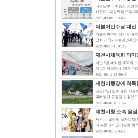
다음달부터 부동산 공인중개
하된다.9억원짜리 주택 매매
2021-09-08 05:33:42
더불어민주당 대선 
더불어민주당 대선 예비후보
담회 개최 - 더불어민주당
2021-08-15 15:41:19
제천시체육회 의미있
지난 8일 폐회된 제32회
서 1개 체조에서 1개의 
2021-08-11 13:59:46
제천비행장에 착륙한
금일(7일) 오후 제천 서
닥터헬기 출동을 신청했으
2021-08-07 18:11:47
제천시청 소속 올림
제천시, 올림픽 남자체조(도
마 부문에서 금메달을 획득
2021-08-05 00:45:26