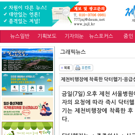
뉴스일반
기획보도
기자의눈
뉴스포커스
줌인
그래픽뉴스
제천비행장에 착륙한 닥터헬기-응급상
금일(7일) 오후 제천 서울병
자의 요청에 따라 즉시 닥터
기는 제천비행장에 착륙한 후
다.