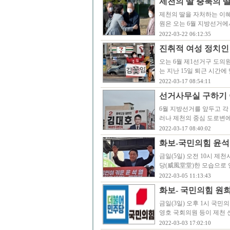
제천의 딸 충북의 딸
제천의 딸을 자처하는 이혜
원은 오는 6월 지방선거에
2022-03-22 06:12:35
진취적 여성 정치인
오는 6월 제1선거구 도의
는 지난 15일 퇴근 시간
2022-03-17 08:54:11
선거사무실 구하기 
6월 지방선거를 앞두고 각
러나 제천의 중심 도로변에
2022-03-17 08:40:02
화보-국민의힘 윤석열
금일(5일) 오전 10시 
당(威風堂堂)한 모습으로 
2022-03-05 11:13:43
화보- 국민의힘 원
금일(3일) 오후 1시 국
영호 국회의원 등이 제천 
2022-03-03 17:02:10