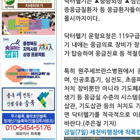
닥터헬기는 ▲중증외상 ▲심근
증응급질환자 등 응급환자들이
몰시까지이다.
닥터헬기 운항요청은 119구급
기 내에는 응급의료 장비가 
가 탑승하여 응급진료 등 적절
특히 원주세브란스병원에서 운
며, 인공호흡기, 심전도, 초음
처치 장비뿐만 아니라 기도폐
생기 등 응급실 수준의 시스템
삽관, 기도삽관 등의 처치도
면 닥터헬기를 적극적으로 이
바란다.(주은철 기자)
금일(7일) 제천비행장에 착륙