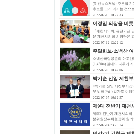
(제천뉴스저널=주은철 기
후보를 크게 이기는 것으로
2022-07-15 10:27:33
이정임 의장을 비롯
『제천시의회, 유관기관·단
문 제천시의회 의장단은 1
2022-07-12 12:22:12
주말화보-소백산 여
소백산국립공원의 아고산대 초
(1,420m) 일대의 나무
2022-07-09 10:42:06
박기순 신임 제천부
=박기순 신임 제천부시장 
부 밝혀 7월 7일자로 취
2022-07-07 16:12:57
제9대 전반기 제천
제9대 전반기 제천시의회 
분위원장부위원장위 원의
2022-07-04 23:28:14
민선8기 김창규 제