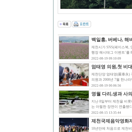
백일홍, 버베나, 
제천시가 SNS(페이스북,
행장 해시태그 이벤트’를 
2022-08-19 09:10:09
엄태영 의원,첫 비
제천단양 엄태영(嚴泰永) 
의원과 2008년 7월 한나
2022-08-19 00:06:56
영월 다리,생과 사
지난 8일부터 제천을 비롯
는 아찔한 장면이 연출됐
2022-08-15 13:35:44
제천국제음악영화제
18년만에 처음으로 제천