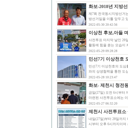
화보-2018년 지방
제7회 전국동시지방선거는 2
방선거일을 이틀 앞두고 있
2022-05-30 20:42:56
이상천 후보,아들 
사전투표 마지막 날인 28
활동에 힘을 쏟는 모습이 
2022-05-29 09:28:28
민선7기 이상천호 
민선7기 이상천호의 도심활
와의 상생협력을 통한 도
2022-05-28 10:23:47
화보- 제천시 청전
금일(27일) 오전 6시부
마련된 사전투표소에는 이른
2022-05-27 06:32:20
제천시 사전투표소 설
내일(27일)부터 28일까
시부터 오후 6시까지이며