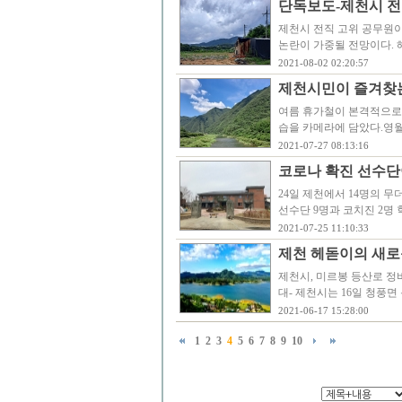
단독보도-제천시 전
제천시 전직 고위 공무원
논란이 가중될 전망이다.
2021-08-02 02:20:57
제천시민이 즐겨찾는
여름 휴가철이 본격적으로 
습을 카메라에 담았다.영
2021-07-27 08:13:16
코로나 확진 선수단
24일 제천에서 14명의
선수단 9명과 코치진 2명
2021-07-25 11:10:33
제천 헤돋이의 새로
제천시, 미르봉 등산로 정
대- 제천시는 16일 청풍면
2021-06-17 15:28:00
1
2
3
4
5
6
7
8
9
10