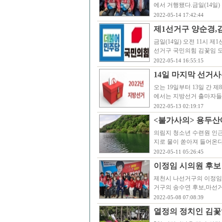
에서 거행됐다.금일(14일
2022-05-14 17:42:44
제1선거구 양순경,
금일(14일) 오전 11시 
선거구 국민의힘 김꽃임 도
2022-05-14 16:55:15
14일 마지막 선거사
오는 19일부터 13일 간
에서는 지방선거 출마자들
2022-05-13 02:19:17
<불가사의> 용두산
의림지 청소년 수련원 인
지로 물이 쏟아져 들어온
2022-05-11 05:26:45
이정임 시의원 후보
제천시 나선거구의 이정임
거구의 송수연 후보,마선거
2022-05-08 07:08:39
열정의 정치인 김꽃