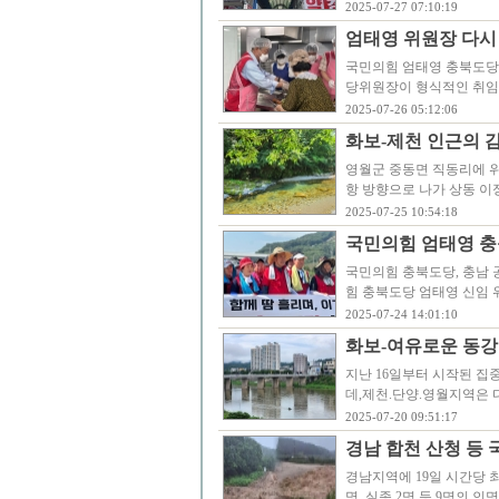
2025-07-27 07:10:19
엄태영 위원장 다시
국민의힘 엄태영 충북도당
당위원장이 형식적인 취임
2025-07-26 05:12:06
화보-제천 인근의 감
영월군 중동면 직동리에 위
항 방향으로 나가 상동 이정
2025-07-25 10:54:18
국민의힘 엄태영 
국민의힘 충북도당, 충남 
힘 충북도당 엄태영 신임 
2025-07-24 14:01:10
화보-여유로운 동강
지난 16일부터 시작된 집
데,제천.단양.영월지역은 
2025-07-20 09:51:17
경남 합천 산청 등
경남지역에 19일 시간당 최
명, 실종 2명 등 9명의