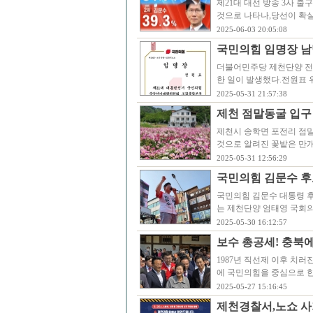
제21대 대선 방송 3사 출
것으로 나타나,당선이 확실
2025-06-03 20:05:08
국민의힘 임명장 남
더불어민주당 제천단양 전
한 일이 발생했다.전원표
2025-05-31 21:57:38
제천 점말동굴 입구
제천시 송학면 포전리 점
것으로 알려진 꽃밭은 만
2025-05-31 12:56:29
국민의힘 김문수 후
국민의힘 김문수 대통령 후
는 제천단양 엄태영 국회의
2025-05-30 16:12:57
보수 총공세! 충북에
1987년 직선제 이후 치
에 국민의힘을 중심으로 
2025-05-27 15:16:45
제천경찰서,노쇼 사