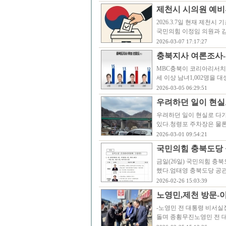
제천시 시의원 예비후
2026.3.7일 현재 제천
국민의힘 이정임 의원과 
2026-03-07 17:17:27
충북지사 여론조사-
MBC충북이 코리아리서치인
세 이상 남녀1,002명을
2026-03-05 06:29:51
우려하던 일이 현실로
우려하던 일이 현실로 다가
있다.청령포 주차장은 물론
2026-03-01 09:54:21
국민의힘 충북도당 
금일(26일) 국민의힘 충
했다.엄태영 충북도당 공
2026-02-26 15:03:39
노영민,제천 방문-
-노영민 전 대통령 비서실
돌며 종횡무진노영민 전 대