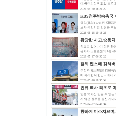
다.국민의힘은 21일 오후
2026-05-20 18:26:22
KBS청주방송총국 
금일(18일) 발표된 KB
보가 국민의힘 김창규 후보
2026-05-18 19:18:26
황당한 사고,승용차
참으로 일어나기 힘든 황당
용차가 스포츠센터 1층 유
2026-05-17 06:32:22
철제 펜스에 갖혀버
추전역(杻田驛)은 강원특별자
에 자리한 대한민국에서 가
2026-05-16 10:35:59
인류 역사 최초로 마
인류 역사상 믿을 수 없는
지 않은 질주를 펼친 케냐의
2026-04-27 04:40:34
환하게 미소지으며,