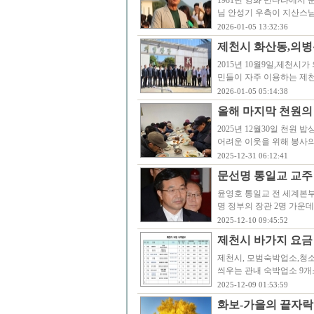
1981년 영화 만다라에서
님 안성기 우측이 지산스님
2026-01-05 13:32:36
제천시 화산동,의병
2015년 10월9일,제천
민들이 자주 이용하는 제
2026-01-05 05:14:38
올해 마지막 천원의
2025년 12월30일 천원
어려운 이웃을 위해 봉사의
2025-12-31 06:12:41
문선명 통일교 교주
윤영호 통일교 전 세계본부
명 정부의 장관 2명 가운
2025-12-10 09:45:52
제천시 바가지 요금
제천시, 모범숙박업소,청
씌우는 관내 숙박업소 9
2025-12-09 01:53:59
화보-가을의 끝자락