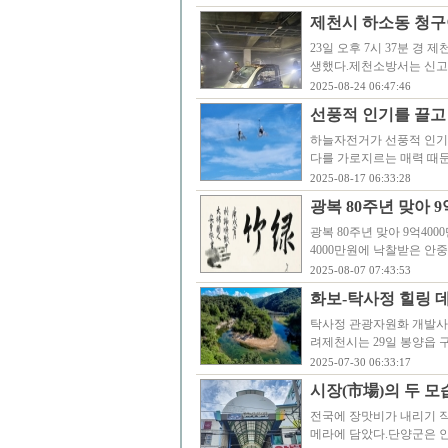
제천시 하소동 청
23일 오후 7시 37분 
생했다.제천소방서는 신고 접
2025-08-24 06:47:46
선풍적 인기를 끌고
하늘자전거가 선풍적 인기를 
다를 가로지르는 매력 때문
2025-08-17 06:33:28
광복 80주년 맞아 
광복 80주년 맞아 9억40
4000만원에 낙찰받은 안중
2025-08-07 07:43:53
화보-탁사정 힐링 
탁사정 관광자원화 개발사
려제천시는 29일 봉양읍 구
2025-07-30 06:33:17
시장(市場)의 두 모
전국에 장맛비가 내리기 직
메라에 담았다.단양군은 인구