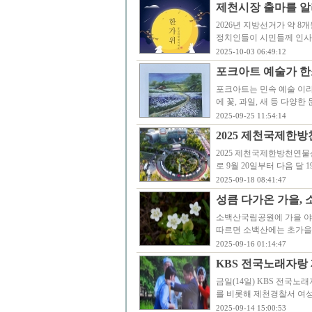
제천시장 출마를 알
2026년 지방선거가 약 
정치인들이 시민들께 인사
2025-10-03 06:49:12
포크아트 예술가 한
포크아트는 민속 예술 이라
에 꽃, 과일, 새 등 다양
2025-09-25 11:54:14
2025 제천국제한방
2025 제천국제한방천연물
로 9월 20일부터 다음 달
2025-09-18 08:41:47
성큼 다가온 가을,
소백산국림공원에 가을 야
따르면 소백산에는 초가을
2025-09-16 01:14:47
KBS 전국노래자랑
금일(14일) KBS 전국
를 비롯해 제천경찰서 여성
2025-09-14 15:00:53