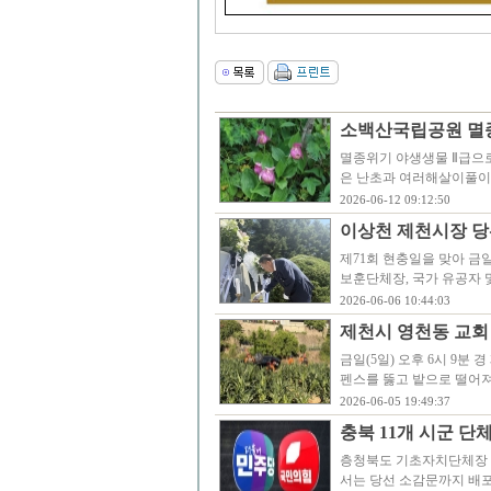
소백산국립공원 멸
멸종위기 야생생물 Ⅱ급으
은 난초과 여러해살이풀이
2026-06-12 09:12:50
이상천 제천시장 당
제71회 현충일을 맞아 금
보훈단체장, 국가 유공자 및
2026-06-06 10:44:03
제천시 영천동 교회
금일(5일) 오후 6시 9분
펜스를 뚫고 밭으로 떨어져
2026-06-05 19:49:37
충북 11개 시군 단체
층청북도 기초자치단체장 
서는 당선 소감문까지 배