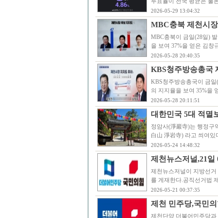
투표율이 전국 평균은 물론
2026-05-29 13:04:32
MBC충북 제천시장 
MBC충북이 금일(28일)
을 보여 37%을 얻은 김창
2026-05-28 20:40:35
KBS청주방송총국 
KBS청주방송총국이 금일(
의 지지율을 보여 35%을 
2026-05-28 20:11:51
대한민국 5대 적멸
정암사(淨巖寺)는 행정구역
白山 淨岩寺) 라고 씌여
2026-05-24 14:48:32
제천뉴스저널,21일
제천뉴스저널이 지방선거 
를 게재한다.공직선거법 제8
2026-05-21 00:37:35
제천 민주당,국민의
제천단양 더불어민주당과 국