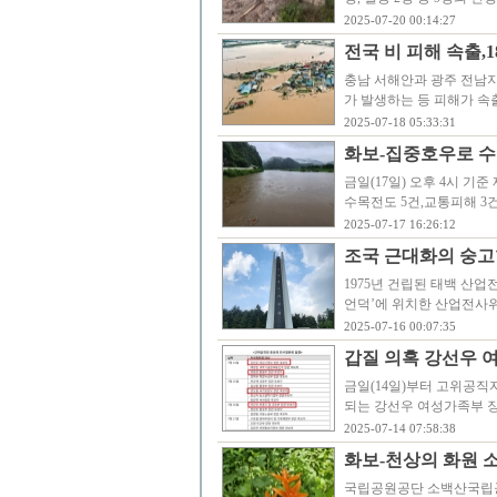
2025-07-20 00:14:27
전국 비 피해 속출,1
충남 서해안과 광주 전남
가 발생하는 등 피해가 속
2025-07-18 05:33:31
화보-집중호우로 수
금일(17일) 오후 4시 기준
수목전도 5건,교통피해 3건
2025-07-17 16:26:12
조국 근대화의 숭고
1975년 건립된 태백 산
언덕’에 위치한 산업전사위
2025-07-16 00:07:35
갑질 의혹 강선우 
금일(14일)부터 고위공직자
되는 강선우 여성가족부 
2025-07-14 07:58:38
화보-천상의 화원 
국립공원공단 소백산국립공