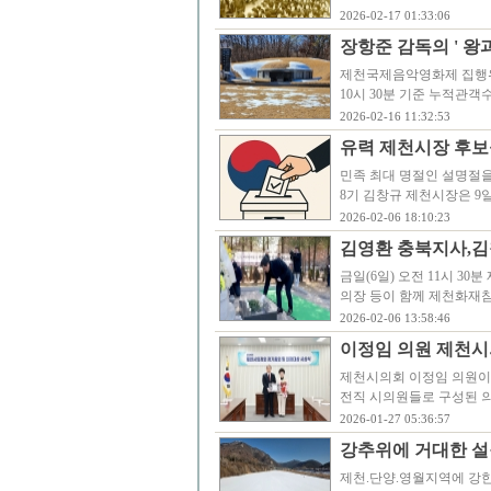
2026-02-17 01:33:06
장항준 감독의 ' 왕과
제천국제음악영화제 집행위원
10시 30분 기준 누적관객
2026-02-16 11:32:53
유력 제천시장 후보
민족 최대 명절인 설명절
8기 김창규 제천시장은 9
2026-02-06 18:10:23
김영환 충북지사,김
금일(6일) 오전 11시 
의장 등이 함께 제천화재참
2026-02-06 13:58:46
이정임 의원 제천시
제천시의회 이정임 의원이
전직 시의원들로 구성된 
2026-01-27 05:36:57
강추위에 거대한 설
제천.단양.영월지역에 강한