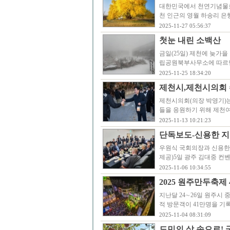
대한민국에서 천연기념물로 
천 인근의 영월 하송리 은
2025-11-27 05:56:37
첫눈 내린 소백산
금일(25일) 제천에 늦가을
립공원북부사무소에 따르면 이
2025-11-25 18:34:20
제천시,제천시의회 
제천시의회(의장 박영기)는
들을 응원하기 위해 제천
2025-11-13 10:21:23
단독보도-신용한 지
우원식 국회의장과 신용한
제공)5일 광주 김대중 컨
2025-11-06 10:34:55
2025 원주만두축제
지난달 24∼26일 원주시 
적 방문객이 41만명을 기
2025-11-04 08:31:09
도민의 삶 속으로!