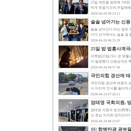
25일 제천을 방문해 1박한
하게 웃음지으며,주일예배
2026-04-26 09:23:11
술술 넘어가는 신용
술술 넘어간다 라는 말은 
이다.선거에서는 술술 잘
2026-04-26 06:32:29
25일 밤 법흥사계곡
어젯밤(25일) 9시 경 영
이 발생했다.산림당국은 특수
2026-04-26 04:37:36
국민의힘 경선에 태
국민의힘 경선에 태풍의 
서 마지막 인사를 올리며
2026-04-24 07:26:11
엄태영 국회의원, 빙
엄태영 의원의 빙모(聘母)
산 효심 지극한 정치인이
2026-04-24 06:23:07
아! 함백탄광 광부들이