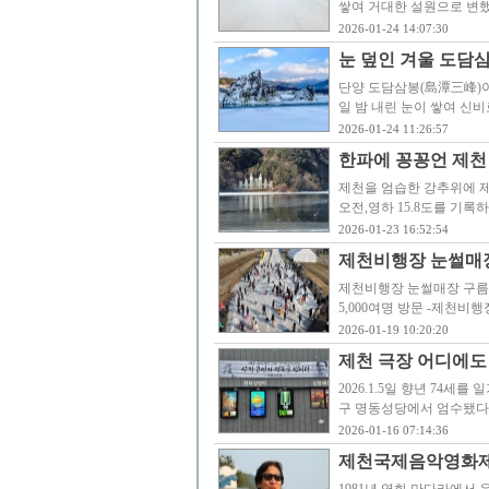
쌓여 거대한 설원으로 변했다.
2026-01-24 14:07:30
눈 덮인 겨울 도담
단양 도담삼봉(島潭三峰)이
일 밤 내린 눈이 쌓여 신비
2026-01-24 11:26:57
한파에 꽁꽁언 제천 
제천을 엄습한 강추위에 제
오전,영하 15.8도를 기록
2026-01-23 16:52:54
제천비행장 눈썰매장 
제천비행장 눈썰매장 구름인
5,000여명 방문 -제천
2026-01-19 10:20:20
제천 극장 어디에도
2026.1.5일 향년 74세
구 명동성당에서 엄수됐다
2026-01-16 07:14:36
제천국제음악영화제