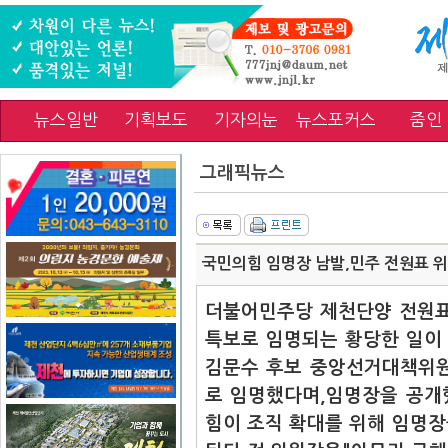
뉴스일반
기획보도
기자의눈
뉴스포커스
줌인
그래픽뉴스
국민의힘 임명장 남발,민주 전원표 
더불어민주당 제천단양 전원표
특보로 임명되는 황당한 일이
김문수 후보 중앙선거대책위
로 임명했다며,임명장을 공개
힘이 조직 확대를 위해 임명