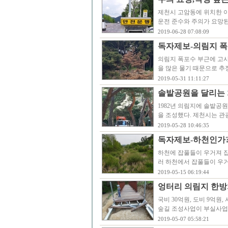
제천시 고암동에 위치한 
운전 준수와 주의가 요망된
2019-06-28 07:08:09
독자제보-의림지 폭
의림지 폭포수 부근에 고사
을 많은 물기 때문으로 추
2019-05-31 11:11:27
솔밭공원을 달리는 
1982년 의림지에 솔밭공
을 조성했다. 제천시는 관
2019-05-28 10:46:35
독자제보-하천인가?
하천에 잡풀들이 우거져 집
러 하천에서 잡풀들이 우거
2019-05-15 06:19:44
엉터리 의림지 한방
국비 30억원, 도비 9억원,
숲길 조성사업이 부실사업
2019-05-07 05:58:21