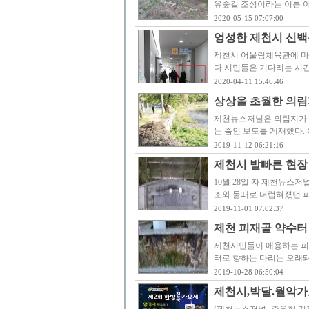
유숲길 조성이라는 이름 아
2020-05-15 07:07:00
엉성한 제천시 신백
제천시 어울림체육관에 마
다.시민들은 기다리는 시간
2020-04-11 15:46:46
상상을 초월한 의림
제천뉴스저널은 의림지가 
는 줌인 보도를 게재헸다.
2019-11-12 06:21:16
제천시 발빠른 현장
10월 28일 자 제천뉴스
조와 물때로 더럽혀졌던 
2019-11-01 07:02:37
제천 피재골 약수터
제천시민들이 애용하는 피
터로 향하는 다리는 오래돼
2019-10-28 06:50:04
제천시,박달.월악가