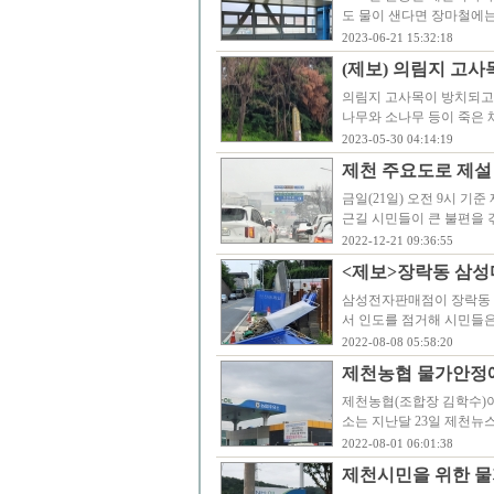
도 물이 샌다면 장마철에는
2023-06-21 15:32:18
(제보) 의림지 고사
의림지 고사목이 방치되고
나무와 소나무 등이 죽은 
2023-05-30 04:14:19
제천 주요도로 제설
금일(21일) 오전 9시 기
근길 시민들이 큰 불편을
2022-12-21 09:36:55
<제보>장락동 삼성
삼성전자판매점이 장락동 3
서 인도를 점거해 시민들
2022-08-08 05:58:20
제천농협 물가안정에
제천농협(조합장 김학수)
소는 지난달 23일 제천뉴
2022-08-01 06:01:38
제천시민을 위한 물