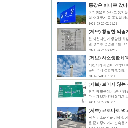
동강은 어디로 갔나
동강댐을 막아내고 동강을 
식,오체투지 등 동강댐 반
2021-05-26 02:21:21
(제보) 황당한 의림
한 제천시민이 황당한 화장
일 청소후 점검결과를 표
2021-05-25 03:18:37
(제보) 하소생활체
제천시가 사업비 59억900
물에 여러 결함이 발생했
2021-05-03 07:38:00
(제보) 보이지 않는
단양 매포쪽애서 5탄약창
다는 제보가 전해졌다.제
2021-04-27 06:50:18
(제보) 코로나로 먹
제천 고속버스터미널 앞에 
을 준비중이어서 빈축을 사