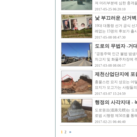
져 머리부분에 심한 충격을
2017-05-25 06:20:10
낯 부끄러운 선거벽보 
19대 대통령 선거 공식 선
례없는 15명의 후보가 출
2017-05-08 08:47:30
도로의 무법자 -거
“공동주택 인근 불법 밤샘
차고지 및 화물주차장에 
2017-03-08 08:06:17
제천산업단지에 포
흉물스런 묘지 성묘는 어떻
묘지가 오고가는 사람들의 
2017-03-07 15:24:59
행정의 사각지대 -
도로원표(道路元標)는 도로
로법 시행령 제50조를 통
2017-02-21 06:46:40
1
2