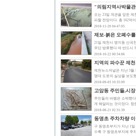
"의림지역사박물관"
오는 23일 개관을 앞둔 
피할 전망이다. 총 162억
2018-11-20 04:47:05
제보-붉은 오폐수를
21일 제천시 명지동 산곡
무단 방류했다 며 반드시 
2018-10-22 00:34:06
지역의 파수꾼 제천
제천뉴스저널은 지난 3월 
명대 도로의 실상을 보도했
2018-09-03 10:35:09
고암동 주민들,시장
주민들의 바램은 소박했다.
게 해달라는 것이었다. 창
2018-08-21 02:31:39
동명초 주차차량 이
구 동명초부지가 지난 1일
수록 구 동명초부지에 주차