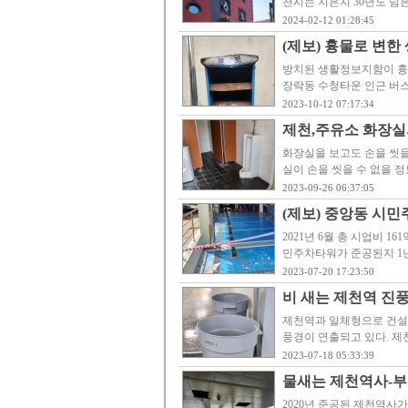
천시는 지은지 30년도 넘
2024-02-12 01:28:45
(제보) 흉물로 변
방치된 생활정보지함이 흉
장락동 수청타운 인근 버
2023-10-12 07:17:34
제천,주유소 화장실
화장실을 보고도 손을 씻을
실이 손을 씻을 수 없을 
2023-09-26 06:37:05
(제보) 중앙동 시민
2021년 6월 총 시업비 16
민주차타워가 준공된지 1
2023-07-20 17:23:50
비 새는 제천역 진
제천역과 일체형으로 건설
풍경이 연출되고 있다. 제
2023-07-18 05:33:39
물새는 제천역사-부
2020년 준공된 제천역사