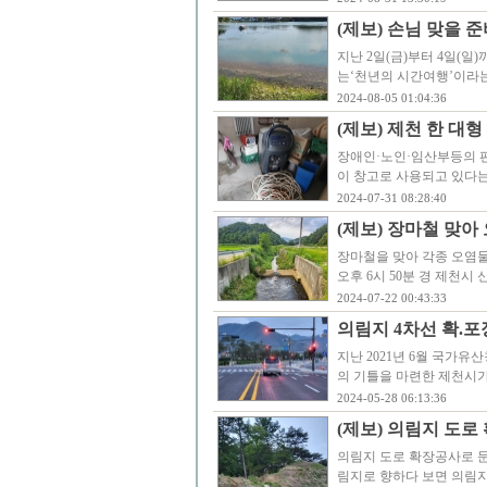
(제보) 손님 맞을 
지난 2일(금)부터 4일(일
는‘천년의 시간여행’이라는
2024-08-05 01:04:36
(제보) 제천 한 대
장애인·노인·임산부등의 
이 창고로 사용되고 있다는
2024-07-31 08:28:40
(제보) 장마철 맞아
장마철을 맞아 각종 오염물
오후 6시 50분 경 제천
2024-07-22 00:43:33
의림지 4차선 확.포
지난 2021년 6월 국가
의 기틀을 마련한 제천시
2024-05-28 06:13:36
(제보) 의림지 도로
의림지 도로 확장공사로 
림지로 향하다 보면 의림지