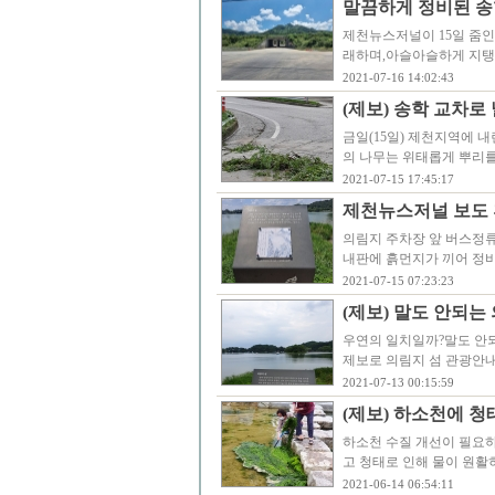
말끔하게 정비된 
제천뉴스저널이 15일 줌인
래하며,아슬아슬하게 지탱
2021-07-16 14:02:43
(제보) 송학 교차
금일(15일) 제천지역에 
의 나무는 위태롭게 뿌리
2021-07-15 17:45:17
제천뉴스저널 보도 
의림지 주차장 앞 버스정
내판에 흙먼지가 끼어 정
2021-07-15 07:23:23
(제보) 말도 안되는
우연의 일치일까?말도 안되
제보로 의림지 섬 관광안내
2021-07-13 00:15:59
(제보) 하소천에 청
하소천 수질 개선이 필요
고 청태로 인해 물이 원활
2021-06-14 06:54:11