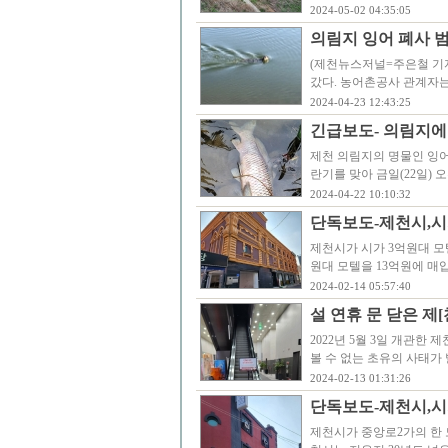
2024-05-02 04:35:05
의림지 잉어 폐사 
(제천뉴스저널=주은철 기자
갔다. 농어촌공사 관계자
2024-04-23 12:43:25
긴급보도- 의림지에 
제천 의림지의 명물인 잉어
란기를 맞아 금일(22일)
2024-04-22 10:10:32
단독보도-제천시,시가
제천시가 시가 3억원대 모
원대 모텔을 13억원에 매
2024-02-14 05:57:40
설 연휴 문 닫은 제
2022년 5월 3일 개관한
볼 수 없는 초유의 사태
2024-02-13 01:31:26
단독보도-제천시,시가
제천시가 중앙로2가의 한 