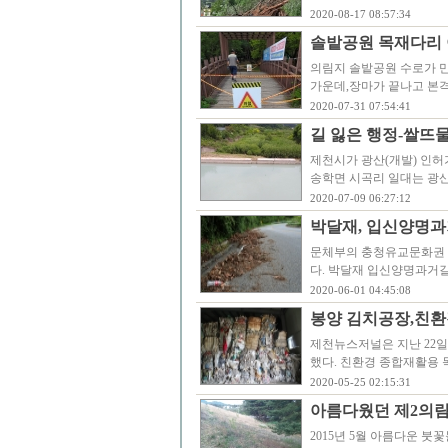
2020-08-17 08:57:34
솔밭공원 목재다리 
의림지 솔밭공원 수로가 
가운데,장마가 끝나고 본
2020-07-31 07:54:41
길 잃은 행정-쌀뜨
제천시가 광산(개발) 인허
송학면 시곡리 일대는 광
2020-07-09 06:27:12
박달재, 입신양명과거길
문체부의 충청유교문화권 
다. 박달재 입신양명과거
2020-06-01 04:45:08
봉양 김치공장,친환
제천뉴스저널은 지난 22일
했다. 친환경 종합재활용
2020-05-25 02:15:31
아름다웠던 제2의림지
2015년 5월 아름다운 