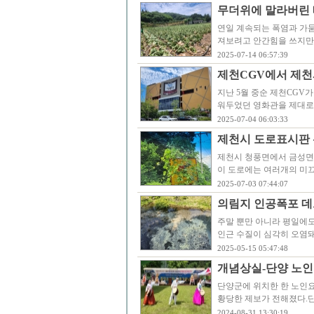
무더위에 말라버린 
연일 계속되는 폭염과 가
져보려고 안간힘을 쓰지만
2025-07-14 06:57:39
제천CGV에서 제천
지난 5월 중순 제천CGV
워두었던 영화관을 제대로
2025-07-04 06:03:33
제천시 도로표시판 
제천시 청풍면에서 금성면으
이 도로에는 여러개의 미
2025-07-03 07:44:07
의림지 인공폭포 데
주말 뿐만 아니라 평일에
인근 수질이 심각히 오염돼
2025-05-15 05:47:48
개념상실-단양 노
단양군에 위치한 한 노인요
황당한 제보가 전해졌다.
2024-08-31 13:30:19