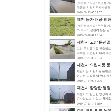
(제천뉴스저널=주은철 기자)
개관한 의림지역사박물관 
2019-09-23 05:24:57
제천 농가 태풍 피해
(제천뉴스저널=주은철 기자
와 구곡리,공전리 등을 둘러
2019-09-16 01:09:04
제천시 고암 둔전골
고암 둔전골마을 진출입로 
대책을 마련함에 따라 주민
2019-07-27 09:26:34
제천시 의림지동 둔
제천시는 의림지동 둔전골
없다는 입장을 밝혔다. 제
2019-07-24 09:59:06
제천시 황당한 행정 
제천시의 황당한 행정이 주
원사업으로 진입로 확장을
2019-07-23 14:51:59
주의 요망,악명 높