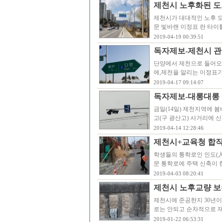
제천시 노후화된 도
제천시가 대대적인 노후 도
문 빛바랜 이정표 란 타이
2019-04-19 00:39:51
독자제보-제천시 관
단양에서 제천으로 들어오
에,제천을 알리는 이정표가
2019-04-17 09:14:07
독자제보-대롱대롱 
금일(14일) 제천지역에 
고(구 광산고) 사거리에 
2019-04-14 12:28:46
제천시+교육청 합작
학생들의 통학로인 인도(人
문 통학로에 주택 신축이 
2019-04-03 08:20:41
제천시 노후교량 보
제천시에 준공한지 30년이
로는 안되고 순차적으로 재
2019-01-22 06:53:31