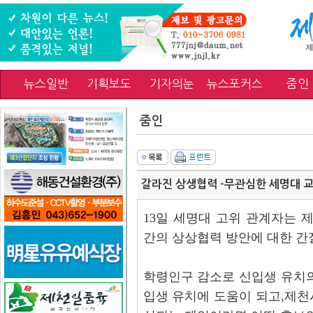
뉴스일반
기획보도
기자의눈
뉴스포커스
줌인
줌인
갈라진 상생협력 -무관심한 세명대 
13일 세명대 고위 관계자는
간의 상상협력 방안에 대한 간
학령인구 감소로 신입생 유치의
입생 유치에 도움이 되고,제천