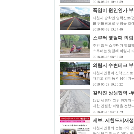
2018-08-04 10:44:59
폭염이 원인인가 부
제천시 송학면 송학산로(
를 뒤틀림으로 위험을 초래
2018-08-02 13:24:46
스쿠터 몇달째 의림
주인 잃은 스쿠터가 몇달째
스쿠터는 몇달째 의림지 
2018-06-05 08:32:50
의림지 수변테크 부
제천시민들이 산책코스로 
개되고 언제쯤 이용이 가능
2018-05-29 10:26:22
갈라진 상생협력 -
13일 세명대 고위 관계
대한 간절한 바램을 전했다
2018-03-15 04:31:29
제보- 제천도시재생
제천시민들의 눈높이와 민
뚫어 보고 있는 것이다.