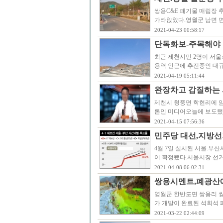
쌍용C&E 폐기물 매립장 
가라앉았다.영월군 남면 
2021-04-23 00:58:17
단독화보-주목해야 
최근 제천시민 2명이 서
용역 인근에 추진중인 대
2021-04-19 05:11:44
완장차고 갑질하는 
제천시 청풍면 학현리에 
론인 미디어오늘에 보도됐
2021-04-15 07:56:36
민주당 대선,지방선
4월 7일 실시된 서울.부
이 확정됐다.서울시장 선거
2021-04-08 06:02:31
쌍용시멘트,폐광산에
영월군 한반도면 쌍용리 쌍용
가 개발이 완료된 석회석
2021-03-22 02:44:09