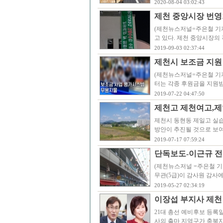
2020-08-04 03:02:43
제천 중앙시장 번영
(제천뉴스저널=주은철 기자
고 있다. 제천 중앙시장의
2019-09-03 02:37:44
제천시 보조금 지원
(제천뉴스저널=주은철 기
터는 각종 후원금을 지원
2019-07-22 04:47:50
제천고 제천여고,제
제천시 동현동 제일고 실
방안이 추진될 것으로 보여
2019-07-17 07:59:24
단독보도-이근규 전
(제천뉴스저널 =주은철 기
무관(5급)이 감사원 감사
2019-05-27 02:34:19
이장섭 부지사 제천 
21대 총선 예비후보 등록
사의 출마 지역구가 충북지