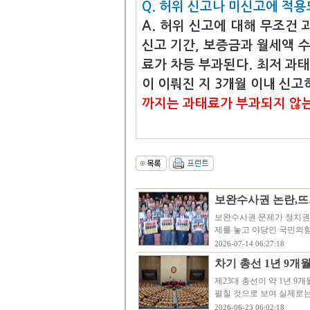
Q. 허위 신고나 미신고에 적용
A. 허위 신고에 대해 무조건 
신고 기간, 보증금과 월세액 수
료가 차등 부과된다. 최저 과태
이 이뤄진 지 3개월 이내 신고
까지는 과태료가 부과되지 않는
보완수사권 논란,뜨
보완수사권 문제가 정치권
제를 놓고 야당인 국민의
2026-07-14 06:27:18
차기 총선 1년 9개
제23대 총선이 약 1년 
펼칠 것으로 보여 실제로는
2026-06-23 06:02:18