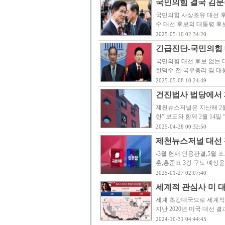
국민의힘 결국 김문
국민의힘 사상초유 대선 
수 대선 후보의 대통령 후
2025-05-10 02:34:20
긴급진단-국민의힘 
국민의힘 대선 후보 없는 
한덕수 전 국무총리 겸 
2025-05-08 10:24:49
건진법사 법당에서
제천뉴스저널은 지난해 2월 
란” 보도와 함께 2월 14일
2025-04-28 00:32:50
제천뉴스저널 대선 
-3월 헌재 인용판결,5월
훈,홍준표 3강 구도 예상
2025-01-27 02:07:40
세계적 관심사 미 대
세계 초강대국으로 세계적
지난 2020년 미국 대선
2024-10-31 04:44:45