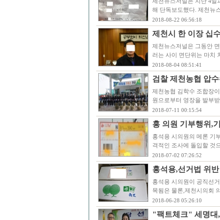
제천뉴스저널은 지난 4일과
해 단독보도했다. 제천뉴
2018-08-22 06:56:18
제천시 한 이장 십
제천뉴스저널은 그동안 면
러는 사이 면단위는 마치
2018-08-04 08:51:41
검찰 제천농협 압수
제천농협 김학수 조합장이
원으로부터 영장을 발부받
2018-07-11 00:15:54
홍 의원 기부행위,
홍석용 시의원의 메론 기
격적인 조사에 돌입할 것
2018-07-02 07:26:52
홍석용,선거법 위반
홍석용 시의원이 공직선거
목됨은 물론,제천시의회 
2018-06-28 05:26:10
"팩트체크" 세명대