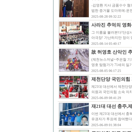
-김영환 지사 금품수수 혐
법한 증거물 도마위에-운
2025-08-28 09:32:22
사라진 추억의 영화관
그 이름을 불러본다!단성사
아극장! 가난하지만 정이 
2025-08-14 05:40:17
故 허영호 산악인 추
(제천뉴스저널=주은철 기자)
영호 탐험가가 71세의 일
2025-08-05 06:17:25
제천단양 국민의힘 
제21대 대선에서 제천단양
의원과 국민의힘 소속 자
2025-06-09 08:41:29
재21대 대선 충주,
이번 제21대 대선에서 충북
유권자가 투표에 참여했다
2025-06-09 01:38:04