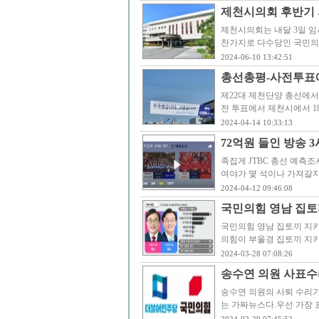
제천시의회 후반기 
제천시의회는 내달 3일 임
찬가지로 다수당인 국민의
2024-06-10 13:42:51
총선총평-사전투표에
제22대 제천단양 총선에
전 투표에서 제천시에서 18
2024-04-14 10:33:13
72억원 들인 방송 
족집게 JTBC 총선 예측
여야가 몇 석이나 가져갈지
2024-04-12 09:46:08
국민의힘 영남 집토끼
국민의힘 영남 집토끼 지키
의힘이 부울경 집토끼 지
2024-03-28 07:08:26
송수연 의원 사표수
송수연 의원의 사퇴 수리가
는 가짜뉴스다.우선 가장