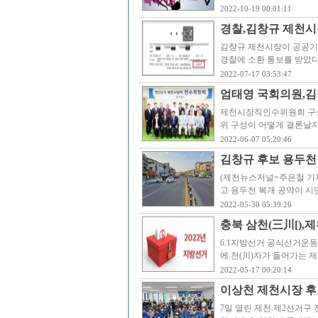
2022-10-19 00:01:11
경찰,김창규 제천
김창규 제천시장이 공공기
경찰에 소환 통보를 받았다
2022-07-17 03:53:47
엄태영 국회의원,김
제천시장직인수위원회 구성
위 구성이 어떻게 결론날지
2022-06-07 05:20:46
김창규 후보 용두천
(제천뉴스저널=주은철 기자)
고 용두천 복개 공약이 시
2022-05-30 05:39:26
충북 삼천(三川[),
6.1지방선거 공식선거운동
에 천(川)자가 들어가는 제
2022-05-17 00:20:14
이상천 제천시장 후
7일 열린 제천 제2선거구