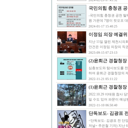
2024-02-29 07:45:52
국민의힘 충청권 공
-국민의힘 충청권 공천 탈
원 가운데 7명이 컷오프 
2024-01-17 15:40:25
이정임 의장 예결위
지난 11일 열린 제천시의
안건은 이정임 의장의 직
2023-09-15 07:23:13
(2)윤희근 경찰청장
심층보도와 탐사보도를 전문
하여 윤희근 경찰청장의 제
2022-11-21 05:11:22
(1)윤희근 경찰청장
2022.10.29 이태원 
일 수도 있어 파문이 예상된
2022-11-10 06:50:40
단독보도- 김광표 
<단독보도- 김광표 전 단
저널= 주은철 기자) 지난