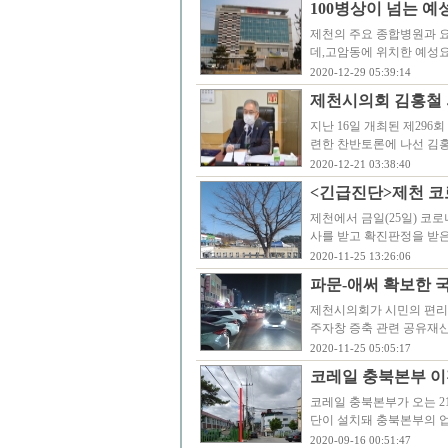
100병상이 넘는 
제천의 주요 종합병원과 
데,고암동에 위치한 예성
2020-12-29 05:39:14
제천시의회 김홍철 
지난 16일 개최된 제29
련한 찬반토론에 나선 김
2020-12-21 03:38:40
<긴급진단>제천 코
제천에서 금일(25일) 코
사를 받고 확진판정을 받은 
2020-11-25 13:26:06
파문-애써 확보한 
제천시의회가 시민의 편리
주자창 증축 관련 공유재
2020-11-25 05:05:17
코레일 충북본부 이
코레일 충북본부가 오는 2
단이 설치돼 충북본부의 
2020-09-16 00:51:47