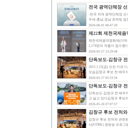
전국 광역단체장 선거
-전국 16개 광역단체장 선거
우세-충남.경남 초박빙 접
2026-06-01 06:47:20
제22회 제천국제음악
제천국제음악영화제(이하 JI
2,174편의 작품이 접수됐
2026-05-27 23:29:48
단독보도-김창규 전
2015.1.23(금) 오전
모습김창규 후보 전 배우자
2026-05-27 05:53:54
단독보도-김창규 전 
단독보도-김창규 전 배우자
고 살고 있다김창규 후보의 
2026-05-26 07:07:57
김창규 후보 전처와
김창규 후보 전처와 관련된 
사(OTRK) 생방송 프로