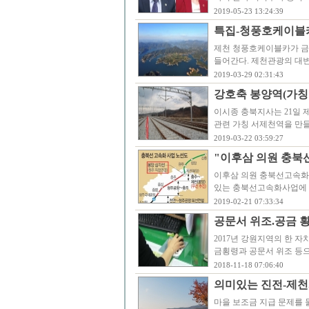
2019-05-23 13:24:39
특집-청풍호케이블카 
제천 청풍호케이블카가 금일
들어간다. 제천관광의 대변
2019-03-29 02:31:43
강호축 봉양역(가칭
이시종 충북지사는 21일 
관련 가칭 서제천역을 만들
2019-03-22 03:59:27
"이후삼 의원 충북
이후삼 의원 충북선고속화
있는 충북선고속화사업에 
2019-02-21 07:33:34
공문서 위조.공금 횡
2017년 강원지역의 한 
금횡령과 공문서 위조 등으
2018-11-18 07:06:40
의미있는 진전-제천
마을 보조금 지급 문제를 