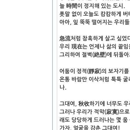
늘 時間이 정지해 있는 도시.
푯말 없이 오늘도 캄캄하게 버
아아, 잎 뚝뚝 떨어지는 우리들
急流처럼 참혹하게 살고 싶었다
우리
現在는 언제나 삶의 끝임을
그리하여 절벽(絶壁)에 뒤돌아
어둠이 정적(靜寂)의 보자기를
온통 바람만 이삭처럼 툭툭 
나.
그대여, 秋收하기에 너무도 우
그러나 우리가 적막(寂寞)으로
래도 당당하게 드러나는
몇 움
가자, 얼굴을 감춘 그대여!