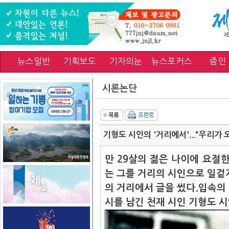
뉴스일반
기획보도
기자의눈
뉴스포커스
줌인
시론논단
기형도 시인의 '거리에서'..."우리가
만 29살의 젊은 나이에 요절한
는 그를 거리의 시인으로 일겉
의 거리에서 글을 썼다.입속의 
시를 남긴 천재 시인
기형도 시