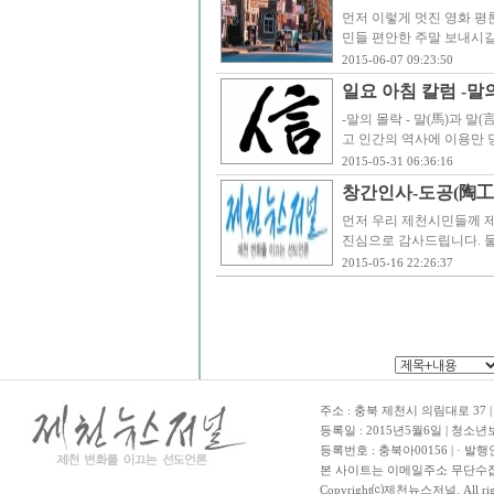
먼저 이렇게 멋진 영화 평
민들 편안한 주말 보내시길
2015-06-07 09:23:50
일요 아침 칼럼 -말
-말의 몰락 - 말(馬)과 말
고 인간의 역사에 이용만
2015-05-31 06:36:16
창간인사-도공(陶工
먼저 우리 제천시민들께 
진심으로 감사드립니다. 
2015-05-16 22:26:37
주소 : 충북 제천시 의림대로 37 | TE
등록일 : 2015년5월6일 | 청소
등록번호 : 충북아00156 | · 발행
본 사이트는 이메일주소 무단수집
Copyright⒞제천뉴스저널. All righ