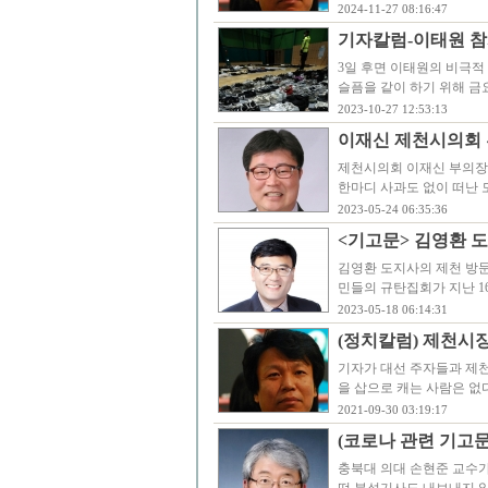
2024-11-27 08:16:47
기자칼럼-이태원 참사
3일 후면 이태원의 비극적
슬픔을 같이 하기 위해 금요
2023-10-27 12:53:13
이재신 제천시의회 
제천시의회 이재신 부의장이
한마디 사과도 없이 떠난 
2023-05-24 06:35:36
<기고문> 김영환 도
김영환 도지사의 제천 방
민들의 규탄집회가 지난 1
2023-05-18 06:14:31
(정치칼럼) 제천시
기자가 대선 주자들과 제
을 삽으로 캐는 사람은 없
2021-09-30 03:19:17
(코로나 관련 기고
충북대 의대 손현준 교수가