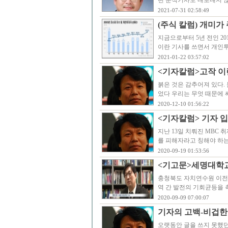
떤 분석기사도 내보내지 
2021-07-31 02:58:49
(주식 칼럼) 개미가
지금으로부터 5년 전인 20
이란 기사를 쓰면서 개인투
2021-01-22 03:57:02
<기자칼럼>고작 이
붉은 것은 감추어져 있다.
었다 우리는 무엇 때문에 
2020-12-10 01:56:22
<기자칼럼> 기자 
지난 13일 치뤄진 MBC
를 피해자라고 칭해야 하는
2020-09-19 01:53:56
<기고문>세명대학
충청북도 자치연수원 이전
역 간 발전의 기회균등을
2020-09-09 07:00:07
기자의 고백-비겁한
오랫동안 글을 쓰지 못했던