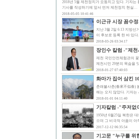
2018년 5월 제천정치가 요동치고 있다. 기자
기사를 작성하기에 앞서 먼저 제천정치 현실…
2018-05-05 10:41:46
이근규 시장 꼼수정
지난 3월 2일 6.13 
이 후보로 등록 한 바 있
2018-03-26 03:34:17
장인수 칼럼 -"제
제천 국민안전체험관의 꽃
제천시민 29분의 목숨을 
2018-01-27 07:40:03
화마가 집어 삼킨 
춘래불사춘(春來不似春) 봄
해는 오지 않았다. 기자는
2018-01-01 04:11:40
기자칼럼 -"주저없이
1950년 6월25일 북한
으며 그 비극적 아픔이 아직
2017-12-12 06:35:54
기고문 "누구를 위