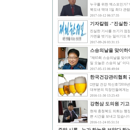
누구를 위한 엑스포인가? 
북도내 역대 1일 최다 관람
2017-10-12 06:57:35
기자칼럼 -"진실한 
진실한 기사를 쓰기가 점
가면을 벗기는 일이기도 하
2017-09-26 03:31:15
스승의날을 맞이하여
“제65회 스승의날을 맞이하
일 오늘은 스승의 날’ 이다
2017-05-15 06:49:04
한국건강관리협회 건
□연말 건강 적신호?2016
대부분의 직장인들에게는 
2016-11-30 13:25:43
강현삼 도의원 기고
현재 충청북도 의회는 행정사
쁜 시간을 보내고 있습니
2016-11-24 05:51:51
주말 시론 - 누가 하늘을 보았다 하는가 ..