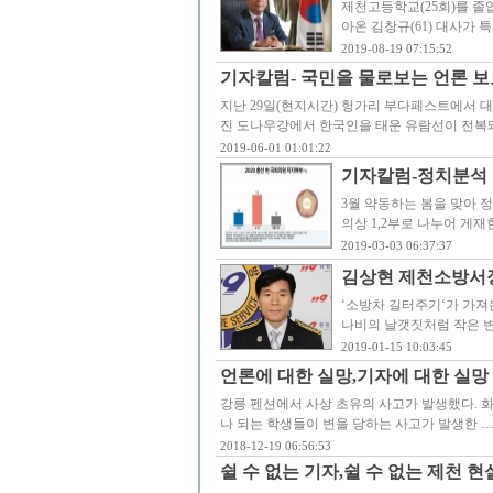
제천고등학교(25회)를 
아온 김창규(61) 대사가
2019-08-19 07:15:52
기자칼럼- 국민을 물로보는 언론 보
지난 29일(현지시간) 헝가리 부다페스트에서 
진 도나우강에서 한국인을 태운 유람선이 전복돼
2019-06-01 01:01:22
기자칼럼-정치분석 
3월 약동하는 봄을 맞아 
의상 1,2부로 나누어 게
2019-03-03 06:37:37
김상현 제천소방서장
‘소방차 길터주기‘가 가져온 나
나비의 날갯짓처럼 작은 
2019-01-15 10:03:45
언론에 대한 실망,기자에 대한 실망
강릉 펜션에서 사상 초유의 사고가 발생했다. 화
나 되는 학생들이 변을 당하는 사고가 발생한 
2018-12-19 06:56:53
쉴 수 없는 기자,쉴 수 없는 제천 현