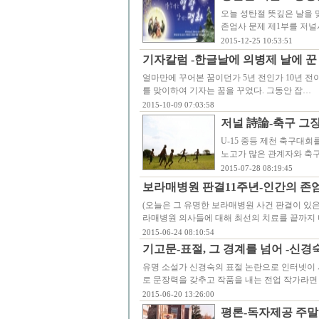
오늘 성탄절 뜻깊은 날을 
존엄사 문제 제1부를 저널
2015-12-25 10:53:51
기자칼럼 -한글날에 의병제 날에 꾼
얼마만에 꾸어본 꿈이던가 5년 전인가 10년 
를 맞이하여 기자는 꿈을 꾸었다. 그동안 잡…
2015-10-09 07:03:58
저널 詩論-축구 그
U-15 중등 제천 축구대
노고가 많은 관계자와 축
2015-07-28 08:19:45
보라매병원 판결11주년-인간의 존
(오늘은 그 유명한 보라매병원 사건 판결이 있은
라매병원 의사들에 대해 최선의 치료를 끝까지
2015-06-24 08:10:54
기고문-표절, 그 경계를 넘어 -신경
유명 소설가 신경숙의 표절 논란으로 인터넷이 시
로 문장력을 갖추고 작품을 내는 전업 작가라면
2015-06-20 13:26:00
평론-독자제공 주말