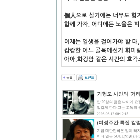
個人으로 살기에는 너무도 힘겨
함께 가자, 어디에든 노을은 피
이제는 일생을 걸어가야 할 때
캄캄한 어느 골목에선가 휘파
아아,화강암 같은 시간의 호각
기형도 시인의 '거리
만 29살의 젊은 나이에 요
일겉게 한다.그는 고독의 
2026-06-12 00:12:15
(여성주간 특집 칼럼
지금 대한민국은 얼이 빠져
이다.얼은 SOUL(영혼)과